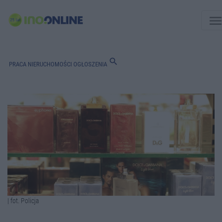
men
search
PRACA
NIERUCHOMOŚCI
OGŁOSZENIA
| fot. Policja