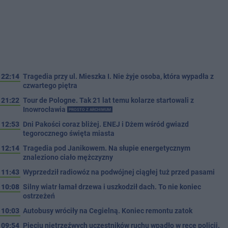
22:14
Tragedia przy ul. Mieszka I. Nie żyje osoba, która wypadła z
czwartego piętra
21:22
Tour de Pologne. Tak 21 lat temu kolarze startowali z
Inowrocławia
PROSTO Z ARCHIWUM
12:53
Dni Pakości coraz bliżej. ENEJ i Dżem wśród gwiazd
tegorocznego święta miasta
12:14
Tragedia pod Janikowem. Na słupie energetycznym
znaleziono ciało mężczyzny
11:43
Wyprzedził radiowóz na podwójnej ciągłej tuż przed pasami
10:08
Silny wiatr łamał drzewa i uszkodził dach. To nie koniec
ostrzeżeń
10:03
Autobusy wróciły na Cegielną. Koniec remontu zatok
09:54
Pięciu nietrzeźwych uczestników ruchu wpadło w ręce policji.