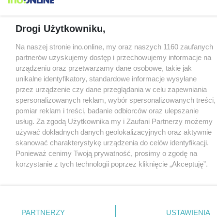
Drogi Użytkowniku,
Na naszej stronie ino.online, my oraz naszych 1160 zaufanych
partnerów uzyskujemy dostęp i przechowujemy informacje na
urządzeniu oraz przetwarzamy dane osobowe, takie jak
unikalne identyfikatory, standardowe informacje wysyłane
przez urządzenie czy dane przeglądania w celu zapewniania
spersonalizowanych reklam, wybór spersonalizowanych treści,
pomiar reklam i treści, badanie odbiorców oraz ulepszanie
usług. Za zgodą Użytkownika my i Zaufani Partnerzy możemy
używać dokładnych danych geolokalizacyjnych oraz aktywnie
skanować charakterystykę urządzenia do celów identyfikacji.
Ponieważ cenimy Twoją prywatność, prosimy o zgodę na
korzystanie z tych technologii poprzez kliknięcie „Akceptuję”.
Zgoda jest dobrowolna i zawsze możesz ją zmienić/wycofać
klikając przycisk ustawień prywatności znajdujący się w lewym
dolnym rogu strony
. Niektóre rodzaje przetwarzania danych
nie wymagają zgody użytkownika, ale masz prawo sprzeciwić
PARTNERZY
USTAWIENIA