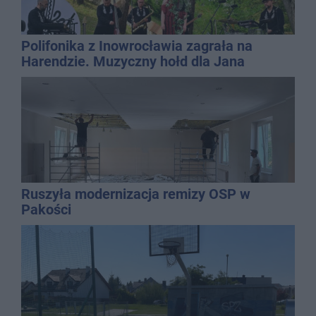
Polifonika z Inowrocławia zagrała na
Harendzie. Muzyczny hołd dla Jana
Kasprowicza
Ruszyła modernizacja remizy OSP w
Pakości