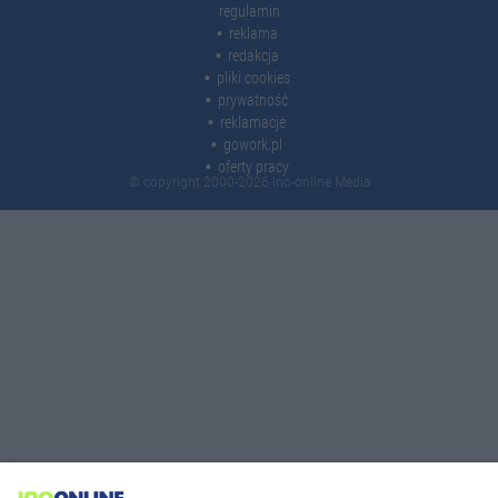
regulamin
reklama
redakcja
pliki cookies
prywatność
reklamacje
gowork.pl
oferty pracy
© copyright 2000-2026 Ino-online Media