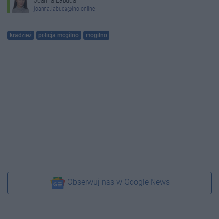
Joanna Labuda
joanna.labuda@ino.online
kradzież
policja mogilno
mogilno
Obserwuj nas w Google News