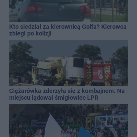
Kto siedział za kierownicą Golfa? Kierowca
zbiegł po kolizji
Ciężarówka zderzyła się z kombajnem. Na
miejscu lądował śmigłowiec LPR