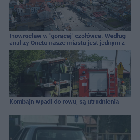
Inowrocław w "gorącej" czołówce. Według
analizy Onetu nasze miasto jest jednym z
najbardziej narażonych na upały
Kombajn wpadł do rowu, są utrudnienia