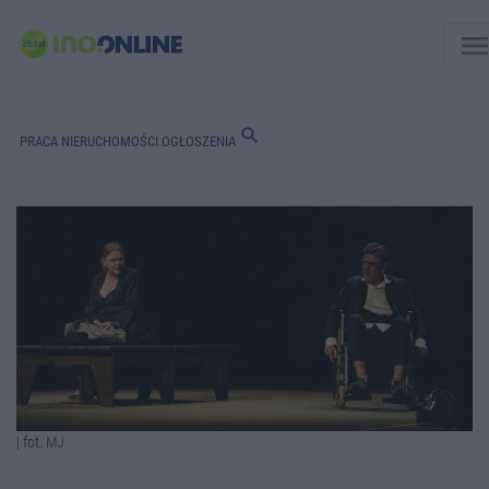
men
search
PRACA
NIERUCHOMOŚCI
OGŁOSZENIA
| fot. MJ