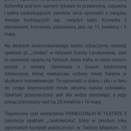
Schmitta pod tym samym tytułem to przewrotna, zabawna
i pełna zaskakujących zwrotów akcji opowieść o związku
dwojga kochających się… niegdyś ludzi. Komedia z
elementami kryminału planowana jest na 11 kwietnia i 9
maja.
Na deskach inowrocławskiego teatru zobaczymy również
spektakl pt. „Jordan” w reżyserii Doroty Landowskiej. Jest
to opowieść oparta na faktach, która trafia w serce niczym
pocisk z armaty. Opowiada o losach bezbronnej
dziewczyny, której niedojrzałe wybory miały fatalne w
skutkach konsekwencje. To opowieść o dobru i złu i o tym,
do czego doprowadzić może okrutna natura człowieka.
Spektakl przeznaczony jest dla widza dorosłego, a jego
pokaz planowany jest na 25 kwietnia i 16 maja.
Tegoroczny cykl wydarzenia PONIEDZIAŁKI W TEATRZE II
zakończy spektakl „Jaskółeczka”, który w zeszłym roku
zgromadził komplet publiczności w Teatrze Miejskim. 13