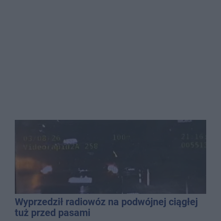
Wyprzedził radiowóz na podwójnej ciągłej
tuż przed pasami