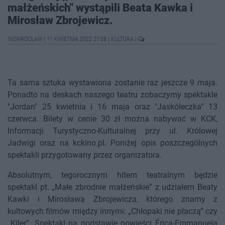
małżeńskich" wystąpili Beata Kawka i
Mirosław Zbrojewicz.
INOWROCŁAW
|
11 KWIETNIA 2022 21:08
|
KULTURA
|
Ta sama sztuka wystawiona zostanie raz jeszcze 9 maja.
Ponadto na deskach naszego teatru zobaczymy spektakle
"Jordan" 25 kwietnia i 16 maja oraz "Jaskółeczka" 13
czerwca. Bilety w cenie 30 zł można nabywać w KCK,
Informacji Turystyczno-Kulturalnej przy ul. Królowej
Jadwigi oraz na kckino.pl. Poniżej opis poszczególnych
spektakli przygotowany przez organizatora.
Absolutnym, tegorocznym hitem teatralnym będzie
spektakl pt. „Małe zbrodnie małżeńskie” z udziałem Beaty
Kawki i Mirosława Zbrojewicza, którego znamy z
kultowych filmów między innymi: „Chłopaki nie płaczą” czy
„Kiler”. Spektakl na podstawie powieści Érica-Emmanuela