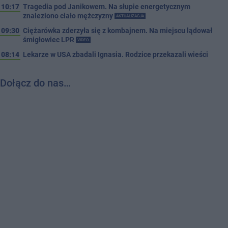
10:17
Tragedia pod Janikowem. Na słupie energetycznym
znaleziono ciało mężczyzny
AKTUALIZACJA
09:30
Ciężarówka zderzyła się z kombajnem. Na miejscu lądował
śmigłowiec LPR
VIDEO
08:14
Lekarze w USA zbadali Ignasia. Rodzice przekazali wieści
Dołącz do nas…