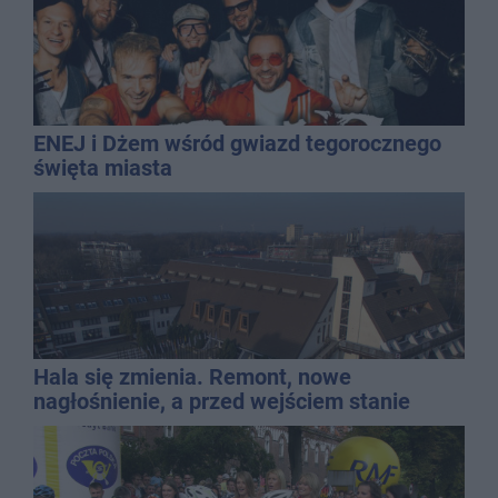
ENEJ i Dżem wśród gwiazd tegorocznego
święta miasta
Hala się zmienia. Remont, nowe
nagłośnienie, a przed wejściem stanie
QEMETICA ARENA