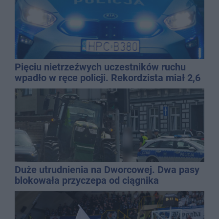
Pięciu nietrzeźwych uczestników ruchu
wpadło w ręce policji. Rekordzista miał 2,6
promila
Duże utrudnienia na Dworcowej. Dwa pasy
blokowała przyczepa od ciągnika