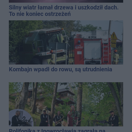
Silny wiatr łamał drzewa i uszkodził dach.
To nie koniec ostrzeżeń
Kombajn wpadł do rowu, są utrudnienia
Polifonika z Inowrocławia zagrała na