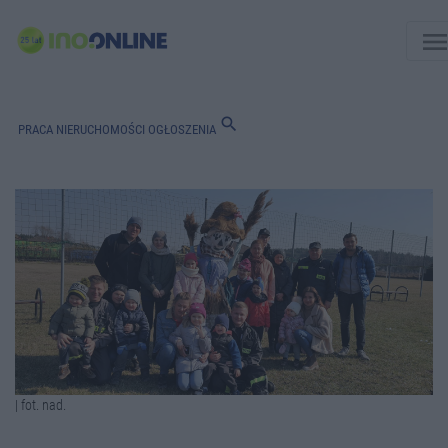
men
search
PRACA
NIERUCHOMOŚCI
OGŁOSZENIA
| fot. nad.