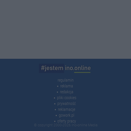
regulamin
reklama
redakcja
pliki cookies
prywatność
reklamacje
gowork.pl
oferty pracy
© copyright 2000-2026 Ino-online Media