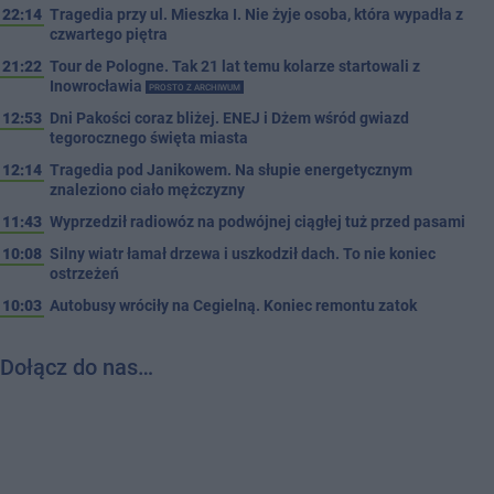
22:14
Tragedia przy ul. Mieszka I. Nie żyje osoba, która wypadła z
czwartego piętra
21:22
Tour de Pologne. Tak 21 lat temu kolarze startowali z
Inowrocławia
PROSTO Z ARCHIWUM
12:53
Dni Pakości coraz bliżej. ENEJ i Dżem wśród gwiazd
tegorocznego święta miasta
12:14
Tragedia pod Janikowem. Na słupie energetycznym
znaleziono ciało mężczyzny
11:43
Wyprzedził radiowóz na podwójnej ciągłej tuż przed pasami
10:08
Silny wiatr łamał drzewa i uszkodził dach. To nie koniec
ostrzeżeń
10:03
Autobusy wróciły na Cegielną. Koniec remontu zatok
Dołącz do nas…