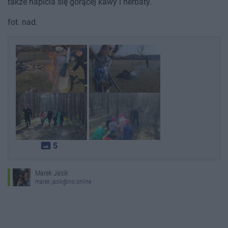
także napicia się gorącej kawy i herbaty.
fot. nad.
photo_size_select_actual
5
Marek Jasik
marek.jasik@ino.online