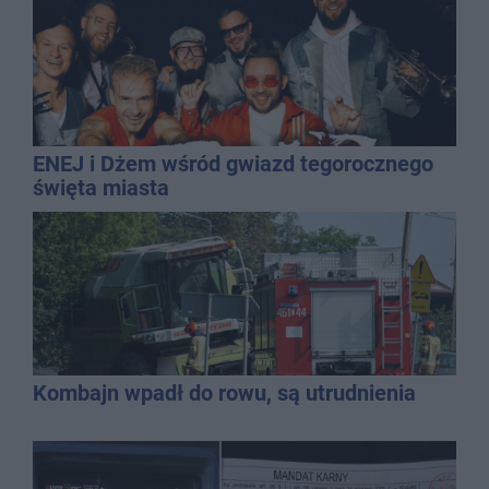
ENEJ i Dżem wśród gwiazd tegorocznego
święta miasta
Kombajn wpadł do rowu, są utrudnienia