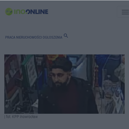
men
search
PRACA
NIERUCHOMOŚCI
OGŁOSZENIA
| fot. KPP Inowrocław