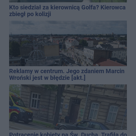
Kto siedział za kierownicą Golfa? Kierowca
zbiegł po kolizji
Reklamy w centrum. Jego zdaniem Marcin
Wroński jest w błędzie [akt.]
Potrącenie kobiety na Św. Ducha. Trafiła do