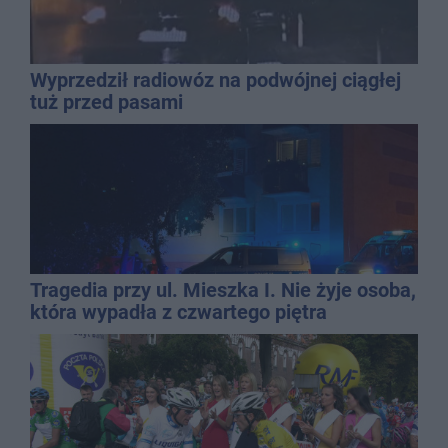
Wyprzedził radiowóz na podwójnej ciągłej
tuż przed pasami
Tragedia przy ul. Mieszka I. Nie żyje osoba,
która wypadła z czwartego piętra