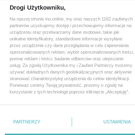
Drogi Użytkowniku,
Na naszej stronie ino.online, my oraz naszych 1162 zaufanych
partnerów uzyskujemy dostęp i przechowujemy informacje na
urządzeniu oraz przetwarzamy dane osobowe, takie jak
unikalne identyfikatory, standardowe informacje wysyłane
przez urządzenie czy dane przeglądania w celu zapewniania
spersonalizowanych reklam, wybór spersonalizowanych treści,
pomiar reklam i treści, badanie odbiorców oraz ulepszanie
usług. Za zgodą Użytkownika my i Zaufani Partnerzy możemy
używać dokładnych danych geolokalizacyjnych oraz aktywnie
skanować charakterystykę urządzenia do celów identyfikacji.
Ponieważ cenimy Twoją prywatność, prosimy o zgodę na
korzystanie z tych technologii poprzez kliknięcie „Akceptuję”.
Zgoda jest dobrowolna i zawsze możesz ją zmienić/wycofać
klikając przycisk ustawień prywatności znajdujący się w lewym
dolnym rogu strony
. Niektóre rodzaje przetwarzania danych
nie wymagają zgody użytkownika, ale masz prawo sprzeciwić
PARTNERZY
USTAWIENIA
się takiemu przetwarzaniu. Preferencje będą miały
zastosowania tylko na tej witrynie.