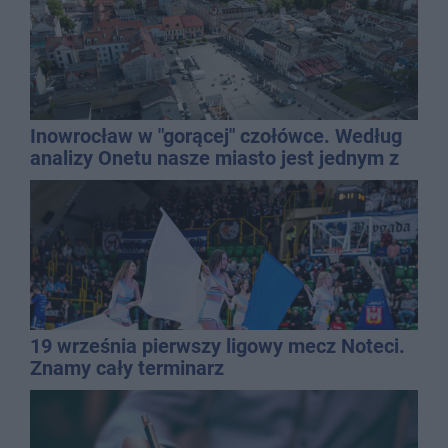
Inowrocław w "gorącej" czołówce. Według
analizy Onetu nasze miasto jest jednym z
najbardziej narażonych na upały
19 września pierwszy ligowy mecz Noteci.
Znamy cały terminarz