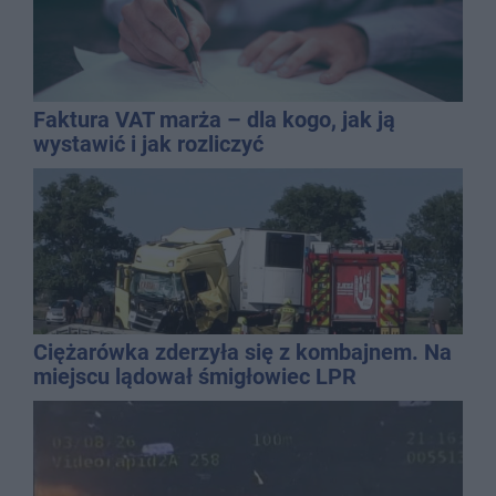
Faktura VAT marża – dla kogo, jak ją
wystawić i jak rozliczyć
Ciężarówka zderzyła się z kombajnem. Na
miejscu lądował śmigłowiec LPR