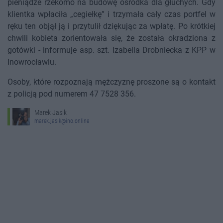
pieniądze rzekomo na budowę ośrodka dla głuchych. Gdy
klientka wpłaciła „cegiełkę” i trzymała cały czas portfel w
ręku ten objął ją i przytulił dziękując za wpłatę. Po krótkiej
chwili kobieta zorientowała się, że została okradziona z
gotówki - informuje asp. szt. Izabella Drobniecka z KPP w
Inowrocławiu.
Osoby, które rozpoznają mężczyznę proszone są o kontakt
z policją pod numerem 47 7528 356.
Marek Jasik
marek.jasik@ino.online