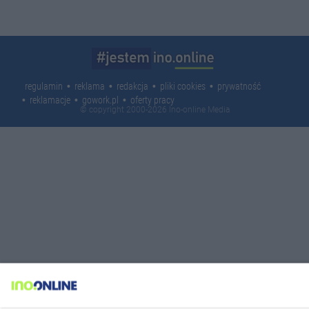
regulamin
reklama
redakcja
pliki cookies
prywatność
reklamacje
gowork.pl
oferty pracy
© copyright 2000-2026 Ino-online Media