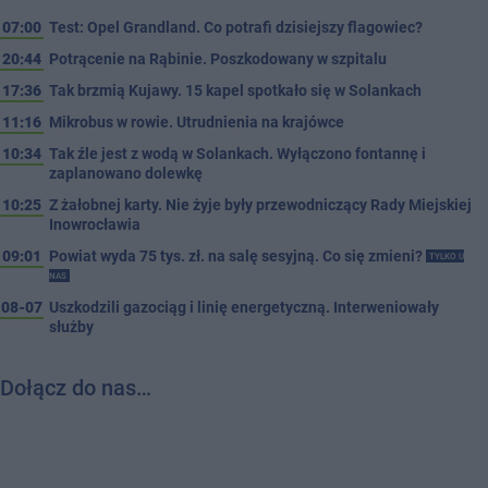
07:00
Test: Opel Grandland. Co potrafi dzisiejszy flagowiec?
20:44
Potrącenie na Rąbinie. Poszkodowany w szpitalu
17:36
Tak brzmią Kujawy. 15 kapel spotkało się w Solankach
11:16
Mikrobus w rowie. Utrudnienia na krajówce
10:34
Tak źle jest z wodą w Solankach. Wyłączono fontannę i
zaplanowano dolewkę
10:25
Z żałobnej karty. Nie żyje były przewodniczący Rady Miejskiej
Inowrocławia
09:01
Powiat wyda 75 tys. zł. na salę sesyjną. Co się zmieni?
TYLKO U
NAS
08-07
Uszkodzili gazociąg i linię energetyczną. Interweniowały
służby
Dołącz do nas…