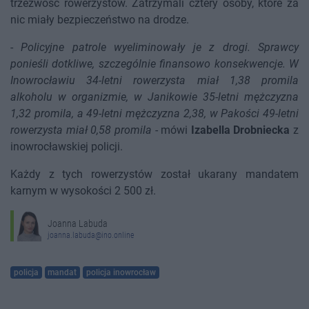
trzeźwość rowerzystów. Zatrzymali cztery osoby, które za
nic miały bezpieczeństwo na drodze.
-
Policyjne patrole wyeliminowały je z drogi. Sprawcy
ponieśli dotkliwe, szczególnie finansowo konsekwencje. W
Inowrocławiu 34-letni rowerzysta miał 1,38 promila
alkoholu w organizmie, w Janikowie 35-letni mężczyzna
1,32 promila, a 49-letni mężczyzna 2,38, w Pakości 49-letni
rowerzysta miał 0,58 promila
- mówi
Izabella Drobniecka
z
inowrocławskiej policji.
Każdy z tych rowerzystów został ukarany mandatem
karnym w wysokości 2 500 zł.
Joanna Labuda
joanna.labuda@ino.online
policja
mandat
policja inowrocław