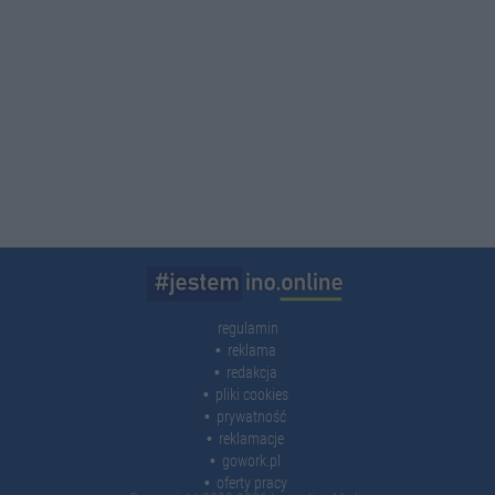
regulamin
reklama
redakcja
pliki cookies
prywatność
reklamacje
gowork.pl
oferty pracy