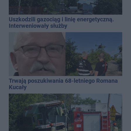
Uszkodzili gazociąg i linię energetyczną.
Interweniowały służby
Trwają poszukiwania 68-letniego Romana
Kucały