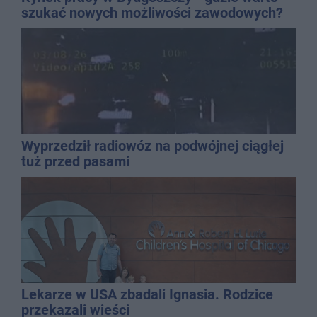
szukać nowych możliwości zawodowych?
Wyprzedził radiowóz na podwójnej ciągłej
tuż przed pasami
Lekarze w USA zbadali Ignasia. Rodzice
przekazali wieści