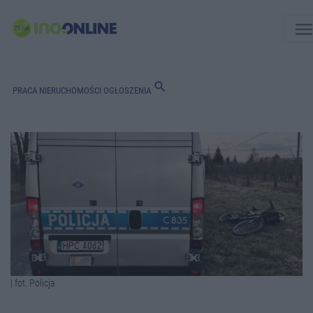
men
search
PRACA
NIERUCHOMOŚCI
OGŁOSZENIA
| fot. Policja