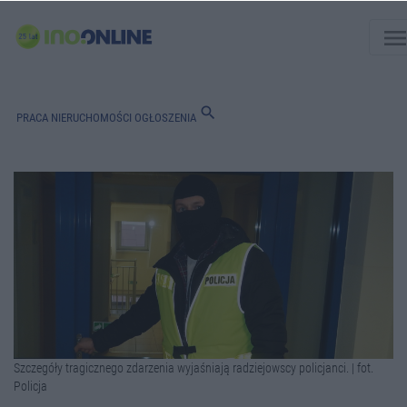
men
search
PRACA
NIERUCHOMOŚCI
OGŁOSZENIA
Szczegóły tragicznego zdarzenia wyjaśniają radziejowscy policjanci. | fot.
Policja