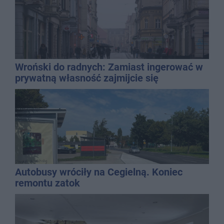
Wroński do radnych: Zamiast ingerować w
prywatną własność zajmijcie się
gospodarką
Autobusy wróciły na Cegielną. Koniec
remontu zatok