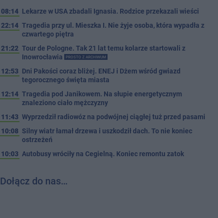
08:14
Lekarze w USA zbadali Ignasia. Rodzice przekazali wieści
22:14
Tragedia przy ul. Mieszka I. Nie żyje osoba, która wypadła z
czwartego piętra
21:22
Tour de Pologne. Tak 21 lat temu kolarze startowali z
Inowrocławia
PROSTO Z ARCHIWUM
12:53
Dni Pakości coraz bliżej. ENEJ i Dżem wśród gwiazd
tegorocznego święta miasta
12:14
Tragedia pod Janikowem. Na słupie energetycznym
znaleziono ciało mężczyzny
11:43
Wyprzedził radiowóz na podwójnej ciągłej tuż przed pasami
10:08
Silny wiatr łamał drzewa i uszkodził dach. To nie koniec
ostrzeżeń
10:03
Autobusy wróciły na Cegielną. Koniec remontu zatok
Dołącz do nas…