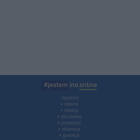
regulamin
reklama
redakcja
pliki cookies
prywatność
reklamacje
gowork.pl