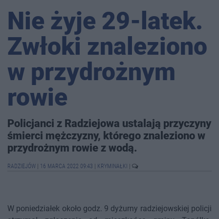
Nie żyje 29-latek.
Zwłoki znaleziono
w przydrożnym
rowie
Policjanci z Radziejowa ustalają przyczyny
śmierci mężczyzny, którego znaleziono w
przydrożnym rowie z wodą.
RADZIEJÓW
|
16 MARCA 2022 09:43
|
KRYMINAŁKI
|
W poniedziałek około godz. 9 dyżurny radziejowskiej policji