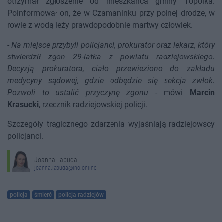
otrzymał zgłoszenie od mieszkańca gminy Topólka.
Poinformował on, że w Czamaninku przy polnej drodze, w
rowie z wodą leży prawdopodobnie martwy człowiek.
-
Na miejsce przybyli policjanci, prokurator oraz lekarz, który
stwierdził zgon 29-latka z powiatu radziejowskiego.
Decyzją prokuratora, ciało przewieziono do zakładu
medycyny sądowej, gdzie odbędzie się sekcja zwłok.
Pozwoli to ustalić przyczynę zgonu
- mówi
Marcin
Krasucki
, rzecznik radziejowskiej policji.
Szczegóły tragicznego zdarzenia wyjaśniają radziejowscy
policjanci.
Joanna Labuda
joanna.labuda@ino.online
policja
śmierć
policja radziejów