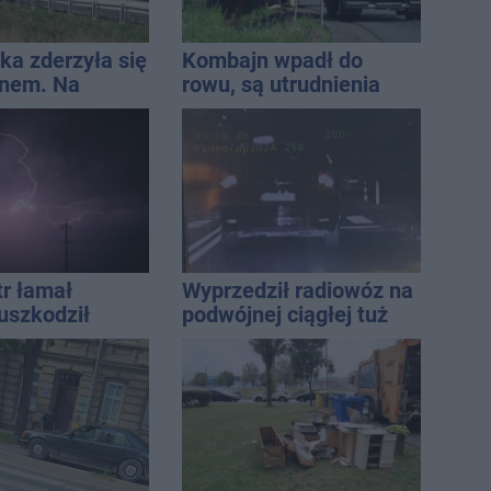
ka zderzyła się
Kombajn wpadł do
jnem. Na
rowu, są utrudnienia
lądował
ec LPR
tr łamał
Wyprzedził radiowóz na
uszkodził
podwójnej ciągłej tuż
nie koniec
przed pasami
ń