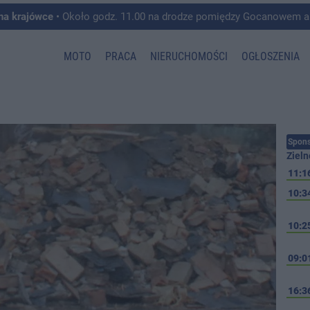
 na krajówce
• Około godz. 11.00 na drodze pomiędzy Gocanowem a Chełmiczkami w g
MOTO
PRACA
NIERUCHOMOŚCI
OGŁOSZENIA
Spons
Zieln
11:1
10:3
10:2
09:0
16:3