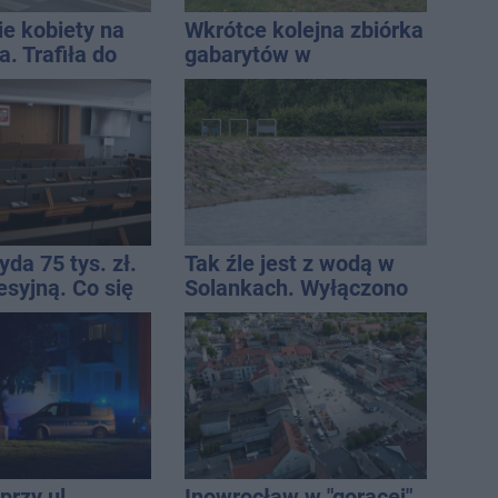
ie kobiety na
Wkrótce kolejna zbiórka
. Trafiła do
gabarytów w
Inowrocławiu
da 75 tys. zł.
Tak źle jest z wodą w
esyjną. Co się
Solankach. Wyłączono
fontannę i zaplanowano
dolewkę
przy ul.
Inowrocław w "gorącej"