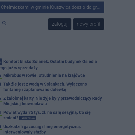
minie Kruszwica doszło do groźnie wyglądającego zdarzenia.
search
zaloguj
nowy profil
Komfort blisko Solanek. Ostatni budynek Osiedla
.
ego już w sprzedaży
6
Mikrobus w rowie. Utrudnienia na krajówce
4
Tak źle jest z wodą w Solankach. Wyłączono
fontannę i zaplanowano dolewkę
5
Z żałobnej karty. Nie żyje były przewodniczący Rady
Miejskiej Inowrocławia
1
Powiat wyda 75 tys. zł. na salę sesyjną. Co się
zmieni?
TYLKO U NAS
6
Uszkodzili gazociąg i linię energetyczną.
Interweniowały służby