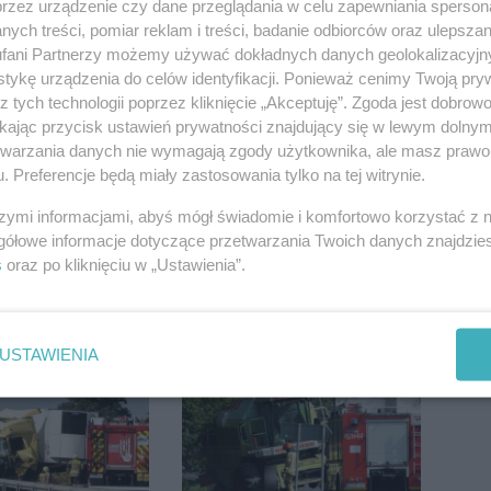
przez urządzenie czy dane przeglądania w celu zapewniania sperson
ych treści, pomiar reklam i treści, badanie odbiorców oraz ulepszan
fani Partnerzy możemy używać dokładnych danych geolokalizacyjn
tykę urządzenia do celów identyfikacji. Ponieważ cenimy Twoją pry
i gazociąg i
19 września pierwszy
z tych technologii poprzez kliknięcie „Akceptuję”. Zgoda jest dobro
rgetyczną.
ligowy mecz Noteci.
ikając przycisk ustawień prywatności znajdujący się w lewym dolny
iowały służby
Znamy cały terminarz
etwarzania danych nie wymagają zgody użytkownika, ale masz prawo 
. Preferencje będą miały zastosowania tylko na tej witrynie.
szymi informacjami, abyś mógł świadomie i komfortowo korzystać z
gółowe informacje dotyczące przetwarzania Twoich danych znajdzi
s
oraz po kliknięciu w „Ustawienia”.
żem wśród
Jaki naszyjnik damski
egorocznego
będzie najbardziej
USTAWIENIA
iasta
uniwersalny? Modele,
które pasują do wielu
stylizacji