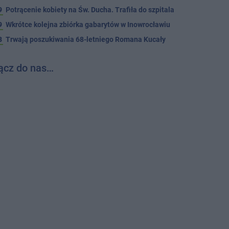
9
Potrącenie kobiety na Św. Ducha. Trafiła do szpitala
9
Wkrótce kolejna zbiórka gabarytów w Inowrocławiu
8
Trwają poszukiwania 68-letniego Romana Kucały
ącz do nas…