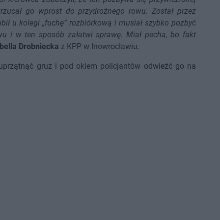
rzucał go wprost do przydrożnego rowu. Został przez
obił u kolegi „fuchę” rozbiórkową i musiał szybko pozbyć
owu i w ten sposób załatwi sprawę. Miał pecha, bo fakt
bella Drobniecka
z KPP w Inowrocławiu.
uprzątnąć gruz i pod okiem policjantów odwieźć go na