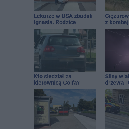
Lekarze w USA zbadali
Ciężarów
Ignasia. Rodzice
z komba
przekazali wieści
miejscu 
śmigłowi
Kto siedział za
Silny wia
kierownicą Golfa?
drzewa i 
Kierowca zbiegł po
dach. To 
kolizji
ostrzeże