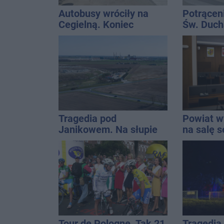
Autobusy wróciły na
Potrącen
Cegielną. Koniec
Św. Ducha
remontu zatok
szpitala
Tragedia pod
Powiat wy
Janikowem. Na słupie
na salę s
energetycznym
zmieni?
znaleziono ciało
mężczyzny
Tour de Pologne. Tak 21
Tragedia 