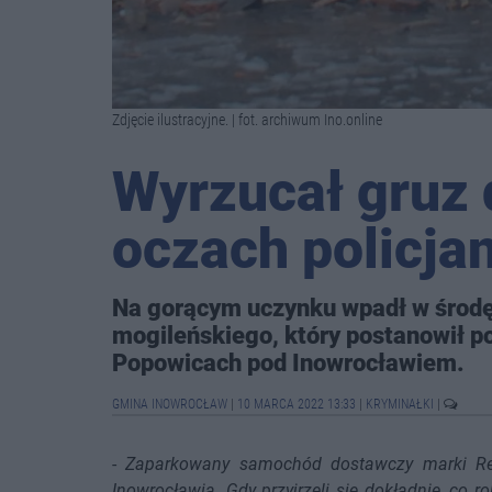
Zdjęcie ilustracyjne. | fot. archiwum Ino.online
Wyrzucał gruz 
oczach policja
Na gorącym uczynku wpadł w środę
mogileńskiego, który postanowił p
Popowicach pod Inowrocławiem.
GMINA INOWROCŁAW
|
10 MARCA 2022 13:33
|
KRYMINAŁKI
|
-
Zaparkowany samochód dostawczy marki Rena
Inowrocławia. Gdy przyjrzeli się dokładnie, co r