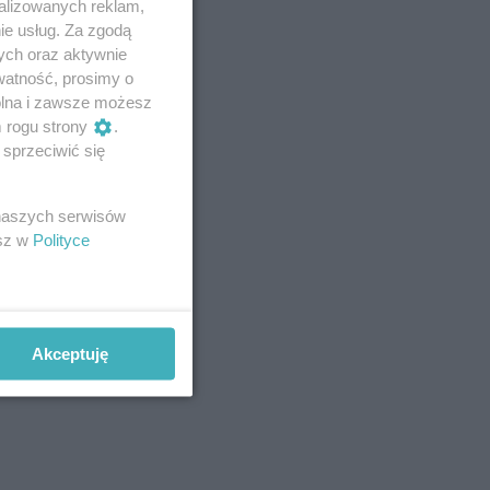
alizowanych reklam,
ie usług. Za zgodą
ych oraz aktywnie
watność, prosimy o
wolna i zawsze możesz
m rogu strony
.
sprzeciwić się
 naszych serwisów
esz w
Polityce
Akceptuję