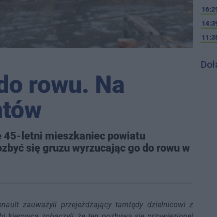
16:2
14:3
11:3
Doł
do rowu. Na
ntów
 45-letni mieszkaniec powiatu
ozbyć się gruzu wyrzucając go do rowu w
ult zauważyli przejeżdżający tamtędy dzielnicowi z
obi kierowca zobaczyli, że ten pozbywa się przywiezionej