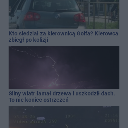
Kto siedział za kierownicą Golfa? Kierowca
zbiegł po kolizji
Silny wiatr łamał drzewa i uszkodził dach.
To nie koniec ostrzeżeń