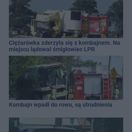
Ciężarówka zderzyła się z kombajnem. Na
miejscu lądował śmigłowiec LPR
Kombajn wpadł do rowu, są utrudnienia