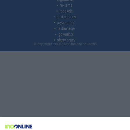
reklama
redakcja
pliki cookies
prywatność
reklamacje
gowork.pl
oferty pracy
© copyright 2000-2026 Ino-online Media