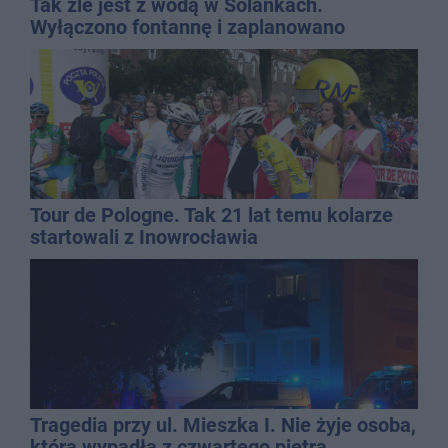
Tak źle jest z wodą w Solankach.
Wyłączono fontannę i zaplanowano
dolewkę
Tour de Pologne. Tak 21 lat temu kolarze
startowali z Inowrocławia
Tragedia przy ul. Mieszka I. Nie żyje osoba,
która wypadła z czwartego piętra