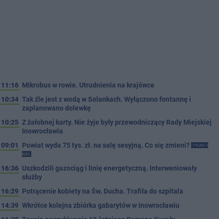
11:16
Mikrobus w rowie. Utrudnienia na krajówce
10:34
Tak źle jest z wodą w Solankach. Wyłączono fontannę i
zaplanowano dolewkę
10:25
Z żałobnej karty. Nie żyje były przewodniczący Rady Miejskiej
Inowrocławia
09:01
Powiat wyda 75 tys. zł. na salę sesyjną. Co się zmieni?
TYLKO U
NAS
16:36
Uszkodzili gazociąg i linię energetyczną. Interweniowały
służby
16:29
Potrącenie kobiety na Św. Ducha. Trafiła do szpitala
14:39
Wkrótce kolejna zbiórka gabarytów w Inowrocławiu