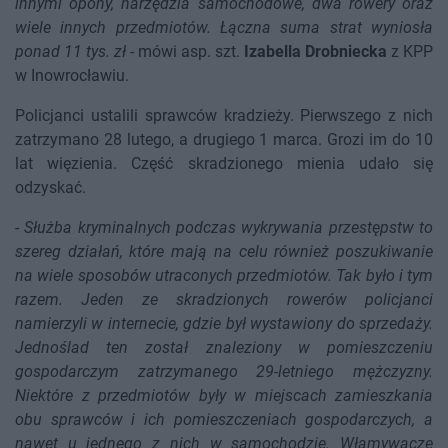
innymi opony, narzędzia samochodowe, dwa rowery oraz
wiele innych przedmiotów. Łączna suma strat wyniosła
ponad 11 tys. zł
- mówi asp. szt.
Izabella Drobniecka
z KPP
w Inowrocławiu.
Policjanci ustalili sprawców kradzieży. Pierwszego z nich
zatrzymano 28 lutego, a drugiego 1 marca. Grozi im do 10
lat więzienia. Część skradzionego mienia udało się
odzyskać.
-
Służba kryminalnych podczas wykrywania przestępstw to
szereg działań, które mają na celu również poszukiwanie
na wiele sposobów utraconych przedmiotów. Tak było i tym
razem. Jeden ze skradzionych rowerów policjanci
namierzyli w internecie, gdzie był wystawiony do sprzedaży.
Jednoślad ten został znaleziony w pomieszczeniu
gospodarczym zatrzymanego 29-letniego mężczyzny.
Niektóre z przedmiotów były w miejscach zamieszkania
obu sprawców i ich pomieszczeniach gospodarczych, a
nawet u jednego z nich w samochodzie. Włamywacze