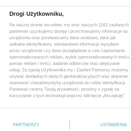
Drogi Użytkowniku,
Na naszej stronie ino.online, my oraz naszych 1162 zaufanych
partnerów uzyskujemy dostęp i przechowujemy informacje na
urządzeniu oraz przetwarzamy dane osobowe, takie jak
unikalne identyfikatory, standardowe informacje wysyłane
przez urządzenie czy dane przeglądania w celu zapewniania
spersonalizowanych reklam, wybór spersonalizowanych treści,
pomiar reklam i treści, badanie odbiorców oraz ulepszanie
usług. Za zgodą Użytkownika my i Zaufani Partnerzy możemy
używać dokładnych danych geolokalizacyjnych oraz aktywnie
skanować charakterystykę urządzenia do celów identyfikacji.
Ponieważ cenimy Twoją prywatność, prosimy o zgodę na
korzystanie z tych technologii poprzez kliknięcie „Akceptuję”.
Zgoda jest dobrowolna i zawsze możesz ją zmienić/wycofać
klikając przycisk ustawień prywatności znajdujący się w lewym
dolnym rogu strony
. Niektóre rodzaje przetwarzania danych
nie wymagają zgody użytkownika, ale masz prawo sprzeciwić
PARTNERZY
USTAWIENIA
się takiemu przetwarzaniu. Preferencje będą miały