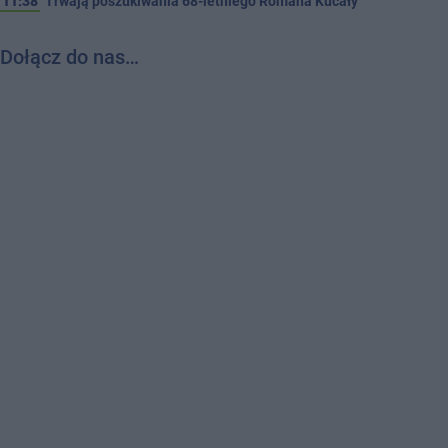
11:38
Trwają poszukiwania 68-letniego Romana Kucały
Dołącz do nas…