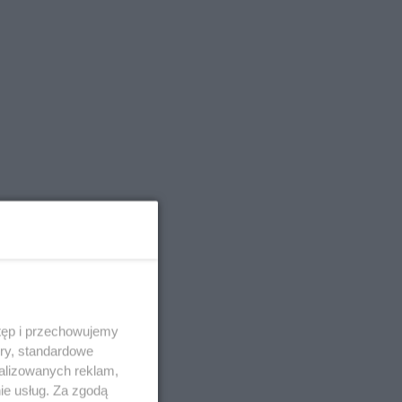
tęp i przechowujemy
ory, standardowe
alizowanych reklam,
ie usług. Za zgodą