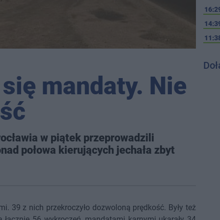
16:2
14:3
11:3
Doł
się mandaty. Nie
ość
ocławia w piątek przeprowadzili
nad połowa kierujących jechała zbyt
mi. 39 z nich przekroczyło dozwoloną prędkość. Były też
a łącznie 56 wykroczeń, mandatami karnymi ukarały 34