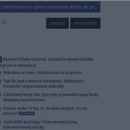
minie Kruszwica doszło do groźnie wyglądającego zdarzenia.
search
zaloguj
nowy profil
Komfort blisko Solanek. Ostatni budynek Osiedla
.
ego już w sprzedaży
6
Mikrobus w rowie. Utrudnienia na krajówce
4
Tak źle jest z wodą w Solankach. Wyłączono
fontannę i zaplanowano dolewkę
5
Z żałobnej karty. Nie żyje były przewodniczący Rady
Miejskiej Inowrocławia
1
Powiat wyda 75 tys. zł. na salę sesyjną. Co się
zmieni?
TYLKO U NAS
6
Uszkodzili gazociąg i linię energetyczną.
Interweniowały służby