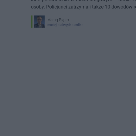
osoby. Policjanci zatrzymali także 10 dowodów re
Maciej Piątek
maciej.piatek@ino.online