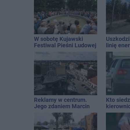
14
W sobotę Kujawski
Uszkodzil
Festiwal Pieśni Ludowej
linię ene
Interwen
Reklamy w centrum.
Kto siedz
Jego zdaniem Marcin
kierowni
Wroński jest w błędzie
Kierowca
[akt.]
kolizji