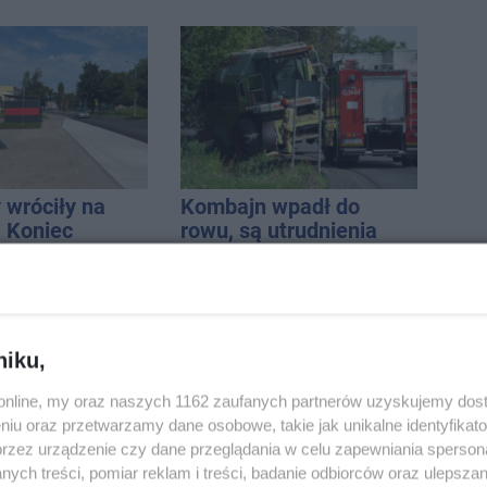
 wróciły na
Kombajn wpadł do
. Koniec
rowu, są utrudnienia
zatok
niku,
o.online, my oraz naszych 1162 zaufanych partnerów uzyskujemy dos
niu oraz przetwarzamy dane osobowe, takie jak unikalne identyfikat
la pasażerów
Powiat wyda 75 tys. zł.
przez urządzenie czy dane przeglądania w celu zapewniania sperson
e Rojewo-
na salę sesyjną. Co się
ych treści, pomiar reklam i treści, badanie odbiorców oraz ulepszan
aw
zmieni?