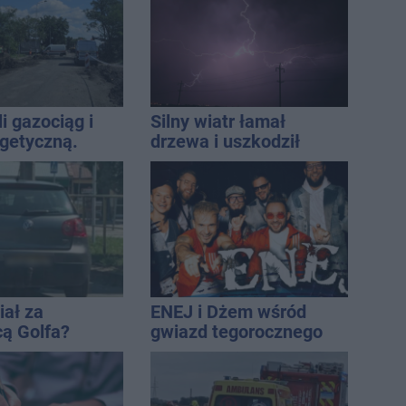
mężczyzny
i gazociąg i
Silny wiatr łamał
rgetyczną.
drzewa i uszkodził
iowały służby
dach. To nie koniec
ostrzeżeń
iał za
ENEJ i Dżem wśród
cą Golfa?
gwiazd tegorocznego
 zbiegł po
święta miasta