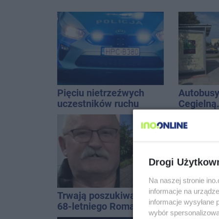
Pięciu nietrzeźwych
Autobusy
uczestników ruchu
Cegielną
wpadło w ręce policji.
remontu 
Rekordzista miał 2,6
promila
Drogi Użytkow
Na naszej stronie in
informacje na urządze
Trwają poszukiwania
Zmiany d
informacje wysyłane 
68-letniego Romana
na trasi
wybór spersonalizowan
Kucały
Inowrocł