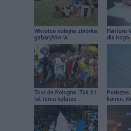
Wkrótce kolejna zbiórka
Faktura 
gabarytów w
dla kogo,
Inowrocławiu
wystawić 
Tour de Pologne. Tak 21
Podczas 
lat temu kolarze
komin. K
startowali z
interwen
Inowrocławia