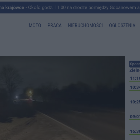
 na krajówce
• Około godz. 11.00 na drodze pomiędzy Gocanowem a Chełmiczkami w g
MOTO
PRACA
NIERUCHOMOŚCI
OGŁOSZENIA
Spons
Zieln
11:1
10:3
10:2
09:0
16:3