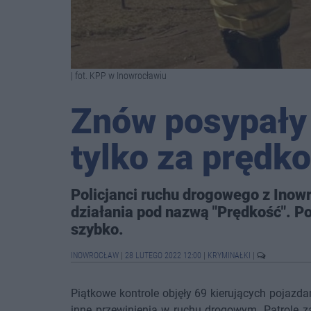
| fot. KPP w Inowrocławiu
Znów posypały 
tylko za prędk
Policjanci ruchu drogowego z Inowr
działania pod nazwą "Prędkość". Po
szybko.
INOWROCŁAW
|
28 LUTEGO 2022 12:00
|
KRYMINAŁKI
|
Piątkowe kontrole objęły 69 kierujących pojazda
inne przewinienia w ruchu drogowym. Patrole z