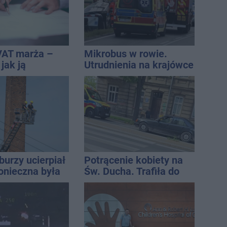
VAT marża –
Mikrobus w rowie.
 jak ją
Utrudnienia na krajówce
i jak rozliczyć
burzy ucierpiał
Potrącenie kobiety na
onieczna była
Św. Ducha. Trafiła do
cja strażaków
szpitala