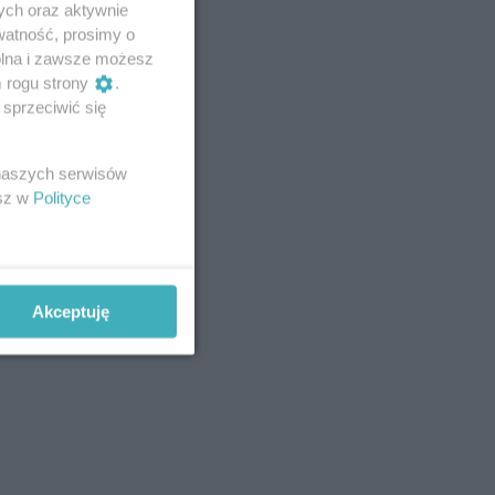
ych oraz aktywnie
watność, prosimy o
wolna i zawsze możesz
m rogu strony
.
sprzeciwić się
 naszych serwisów
esz w
Polityce
Akceptuję