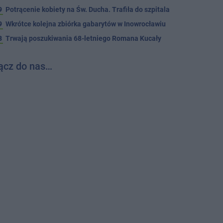
9
Potrącenie kobiety na Św. Ducha. Trafiła do szpitala
9
Wkrótce kolejna zbiórka gabarytów w Inowrocławiu
8
Trwają poszukiwania 68-letniego Romana Kucały
ącz do nas…