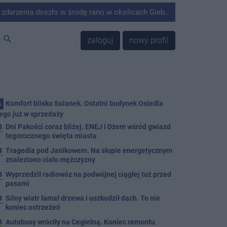
środę rano w okolicach Giebni koło Janikowa. Wówczas na słupie energetycznym odnaleziono ciało mężczyzny.
search
zaloguj
nowy profil
Komfort blisko Solanek. Ostatni budynek Osiedla
.
ego już w sprzedaży
3
Dni Pakości coraz bliżej. ENEJ i Dżem wśród gwiazd
tegorocznego święta miasta
4
Tragedia pod Janikowem. Na słupie energetycznym
znaleziono ciało mężczyzny
3
Wyprzedził radiowóz na podwójnej ciągłej tuż przed
pasami
8
Silny wiatr łamał drzewa i uszkodził dach. To nie
koniec ostrzeżeń
3
Autobusy wróciły na Cegielną. Koniec remontu