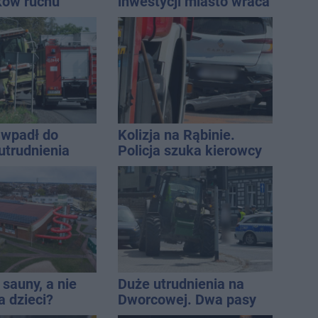
ków ruchu
inwestycji miasto wraca
ręce policji.
do tematu
ta miał 2,6
wpadł do
Kolizja na Rąbinie.
utrudnienia
Policja szuka kierowcy
Golfa
sauny, a nie
Duże utrudnienia na
a dzieci?
Dworcowej. Dwa pasy
dpowiada
blokowała przyczepa od