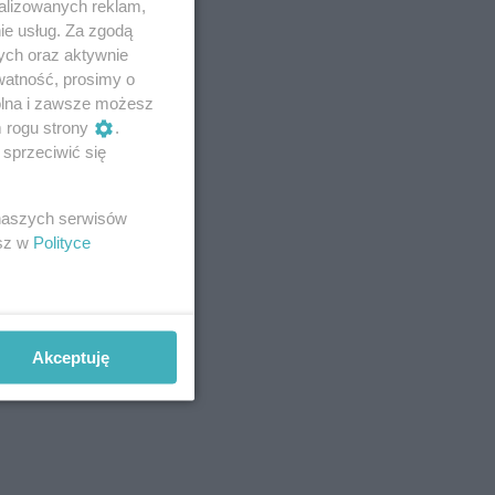
alizowanych reklam,
ie usług. Za zgodą
ych oraz aktywnie
watność, prosimy o
wolna i zawsze możesz
m rogu strony
.
sprzeciwić się
 naszych serwisów
esz w
Polityce
Akceptuję