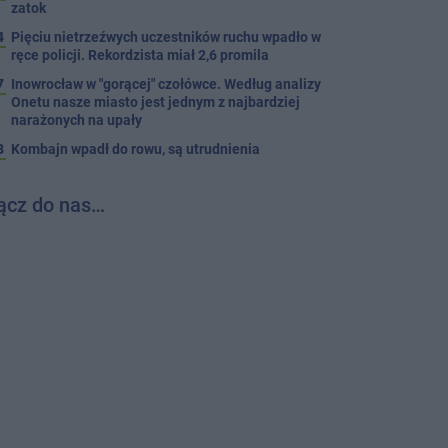
zatok
4
Pięciu nietrzeźwych uczestników ruchu wpadło w
ręce policji. Rekordzista miał 2,6 promila
7
Inowrocław w "gorącej" czołówce. Według analizy
Onetu nasze miasto jest jednym z najbardziej
narażonych na upały
3
Kombajn wpadł do rowu, są utrudnienia
ącz do nas…