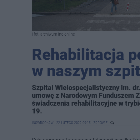
| fot. archiwum Ino.online
Rehabilitacja 
w naszym szpit
Szpital Wielospecjalistyczny im. dr
umowę z Narodowym Funduszem Zdro
świadczenia rehabilitacyjne w try
19.
INOWROCŁAW
|
22 LUTEGO 2022 09:15
|
ZDROWIE
|
Cele programu to poprawa tolerancji wysiłku f