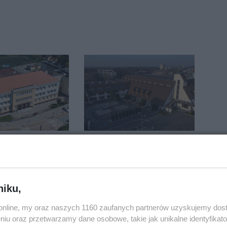
konawca
Hala się zmienia.
dachu sali
Remont, nowe
znej
nagłośnienie, a przed
wejściem stanie
QEMETICA ARENA
niku,
o.online, my oraz naszych 1160 zaufanych partnerów uzyskujemy dos
niu oraz przetwarzamy dane osobowe, takie jak unikalne identyfikat