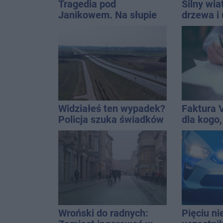
Tragedia pod
Silny wia
Janikowem. Na słupie
drzewa i 
energetycznym
dach. To 
znaleziono ciało
ostrzeże
mężczyzny
Widziałeś ten wypadek?
Faktura 
Policja szuka świadków
dla kogo,
wystawić 
Wroński do radnych:
Pięciu n