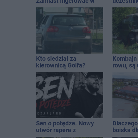
Zamiast ingerować w
uczestni
prywatną własność
wpadło w 
zajmijcie się
Rekordzis
gospodarką
promila
Kto siedział za
Kombajn 
kierownicą Golfa?
rowu, są 
Kierowca zbiegł po
kolizji
Sen o potędze. Nowy
Dlaczego 
utwór rapera z
boiska dl
Inowrocławia przeciwko
Ratusz o