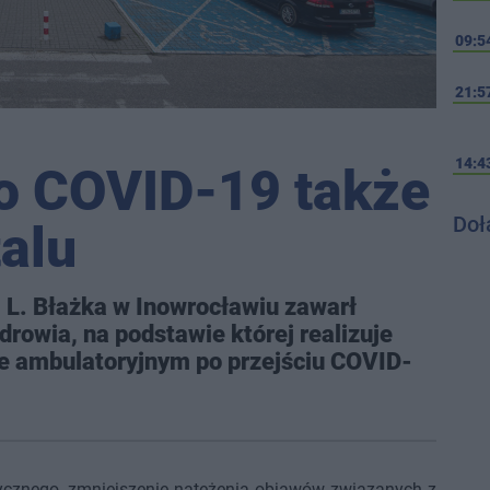
09:5
21:5
14:4
po COVID-19 także
Doł
alu
. L. Błażka w Inowrocławiu zawarł
wia, na podstawie której realizuje
bie ambulatoryjnym po przejściu COVID-
izycznego, zmniejszenie natężenia objawów związanych z