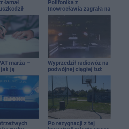
tr łamał
Polifonika z
uszkodził
Inowrocławia zagrała na
nie koniec
Harendzie. Muzyczny
ń
hołd dla Jana
Kasprowicza
VAT marża –
Wyprzedził radiowóz na
 jak ją
podwójnej ciągłej tuż
i jak rozliczyć
przed pasami
ietrzeźwych
Po rezygnacji z tej