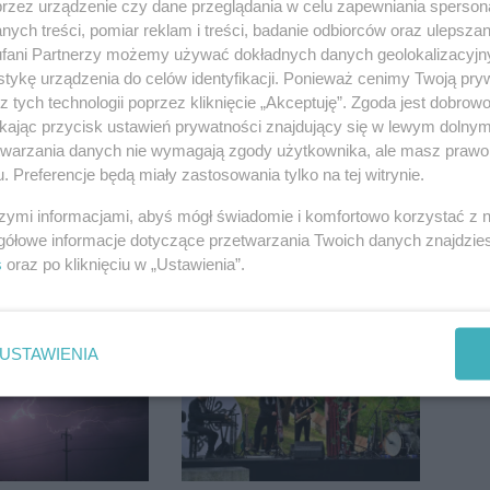
przez urządzenie czy dane przeglądania w celu zapewniania sperson
ych treści, pomiar reklam i treści, badanie odbiorców oraz ulepszan
burzy ucierpiał
Reklamy w centrum.
fani Partnerzy możemy używać dokładnych danych geolokalizacyjn
onieczna była
Jego zdaniem Marcin
tykę urządzenia do celów identyfikacji. Ponieważ cenimy Twoją pry
cja strażaków
Wroński jest w błędzie
z tych technologii poprzez kliknięcie „Akceptuję”. Zgoda jest dobro
[akt.]
ikając przycisk ustawień prywatności znajdujący się w lewym dolny
etwarzania danych nie wymagają zgody użytkownika, ale masz prawo 
. Preferencje będą miały zastosowania tylko na tej witrynie.
szymi informacjami, abyś mógł świadomie i komfortowo korzystać z
gółowe informacje dotyczące przetwarzania Twoich danych znajdzi
s
oraz po kliknięciu w „Ustawienia”.
 wróciły na
Ruszyła modernizacja
. Koniec
remizy OSP w Pakości
zatok
USTAWIENIA