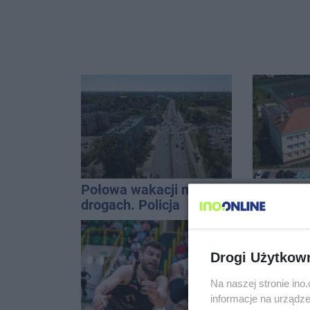
Połowa wakacji na
Jest wy
drogach. Policja
remontu 
podsumowała lipiec
gimastyc
Drogi Użytkow
Na naszej stronie in
informacje na urządze