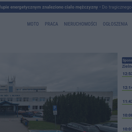
łupie energetycznym znaleziono ciało mężczyzny
• Do tragicznego zdarzenia doszło w 
MOTO
PRACA
NIERUCHOMOŚCI
OGŁOSZENIA
Spons
Zieln
12:5
12:1
11:4
10:0
10:0