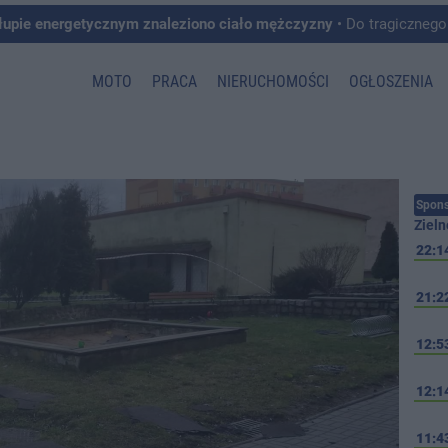
łupie energetycznym znaleziono ciało mężczyzny
• Do tragicznego zdarzenia doszło w 
MOTO
PRACA
NIERUCHOMOŚCI
OGŁOSZENIA
Spons
Zieln
22:1
21:2
12:5
12:1
11:4