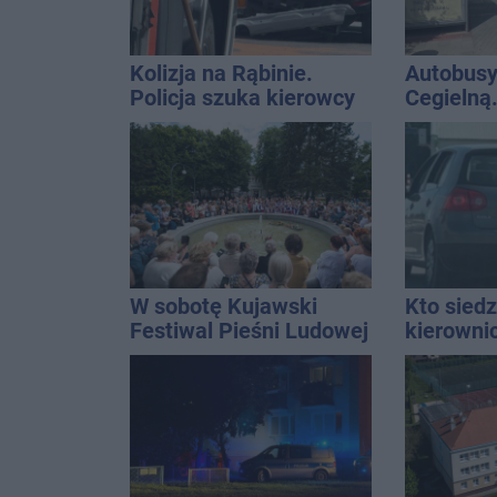
Kolizja na Rąbinie.
Autobusy
Policja szuka kierowcy
Cegielną
Golfa
remontu 
W sobotę Kujawski
Kto siedz
Festiwal Pieśni Ludowej
kierowni
Kierowca
kolizji