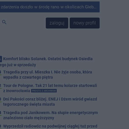
środę rano w okolicach Giebni koło Janikowa. Wówczas na słupie energetycznym odnaleziono ciało mężczyzny.
search
zaloguj
nowy profil
Komfort blisko Solanek. Ostatni budynek Osiedla
.
ego już w sprzedaży
4
Tragedia przy ul. Mieszka I. Nie żyje osoba, która
wypadła z czwartego piętra
2
Tour de Pologne. Tak 21 lat temu kolarze startowali
z Inowrocławia
PROSTO Z ARCHIWUM
3
Dni Pakości coraz bliżej. ENEJ i Dżem wśród gwiazd
tegorocznego święta miasta
4
Tragedia pod Janikowem. Na słupie energetycznym
znaleziono ciało mężczyzny
3
Wyprzedził radiowóz na podwójnej ciągłej tuż przed