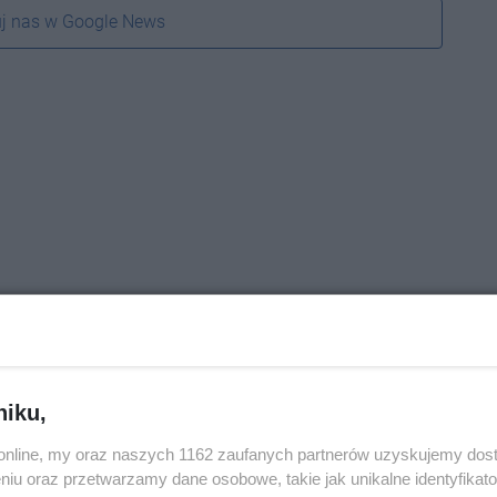
j nas w Google News
niku,
o.online, my oraz naszych 1162 zaufanych partnerów uzyskujemy dos
niu oraz przetwarzamy dane osobowe, takie jak unikalne identyfikat