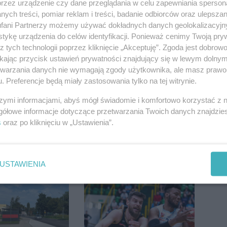
przez urządzenie czy dane przeglądania w celu zapewniania sperson
ych treści, pomiar reklam i treści, badanie odbiorców oraz ulepszan
fani Partnerzy możemy używać dokładnych danych geolokalizacyjn
tykę urządzenia do celów identyfikacji. Ponieważ cenimy Twoją pry
 potem burze.
Wyprzedził radiowóz na
z tych technologii poprzez kliknięcie „Akceptuję”. Zgoda jest dobro
ogoda nad
podwójnej ciągłej tuż
ikając przycisk ustawień prywatności znajdujący się w lewym dolny
regionem
przed pasami
etwarzania danych nie wymagają zgody użytkownika, ale masz prawo 
. Preferencje będą miały zastosowania tylko na tej witrynie.
szymi informacjami, abyś mógł świadomie i komfortowo korzystać z
gółowe informacje dotyczące przetwarzania Twoich danych znajdzi
s
oraz po kliknięciu w „Ustawienia”.
tr łamał
Inowrocław w "gorącej"
uszkodził
czołówce. Według
USTAWIENIA
nie koniec
analizy Onetu nasze
ń
miasto jest jednym z
najbardziej narażonych
na upały