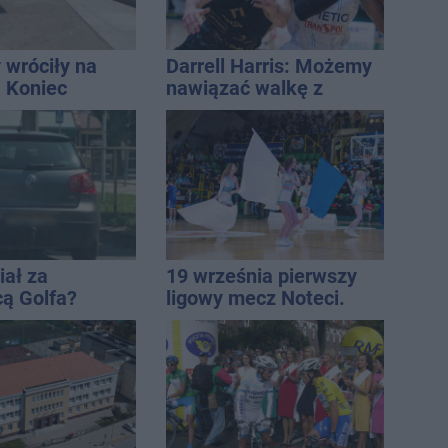
 wróciły na
Darrell Harris: Możemy
. Koniec
nawiązać walkę z
zatok
każdym w tej lidze
iał za
19 września pierwszy
cą Golfa?
ligowy mecz Noteci.
 zbiegł po
Znamy cały terminarz