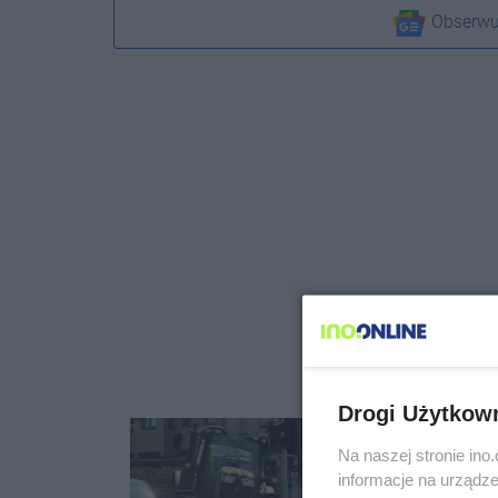
Obserwu
Drogi Użytkow
Na naszej stronie in
informacje na urządze