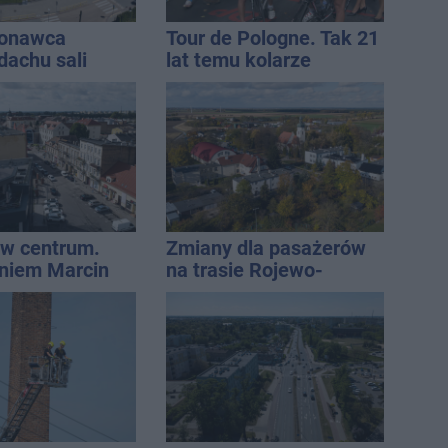
konawca
Tour de Pologne. Tak 21
dachu sali
lat temu kolarze
znej
startowali z
Inowrocławia
w centrum.
Zmiany dla pasażerów
niem Marcin
na trasie Rojewo-
est w błędzie
Inowrocław