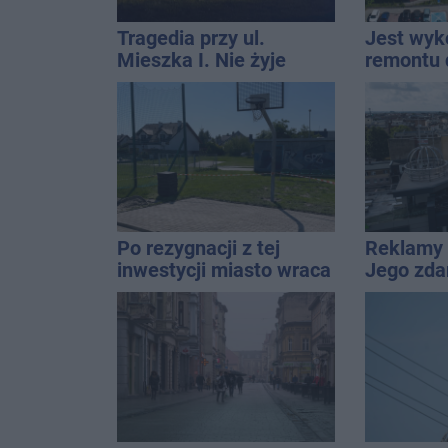
Tragedia przy ul.
Jest wy
Mieszka I. Nie żyje
remontu 
osoba, która wypadła z
gimastyc
czwartego piętra
Po rezygnacji z tej
Reklamy 
inwestycji miasto wraca
Jego zda
do tematu
Wroński j
[akt.]