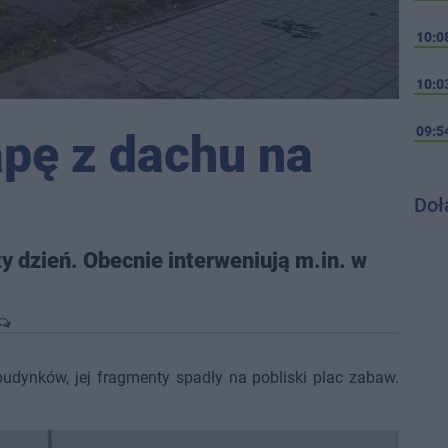
10:0
10:0
09:5
apę z dachu na
Doł
y dzień. Obecnie interweniują m.in. w
dynków, jej fragmenty spadły na pobliski plac zabaw.