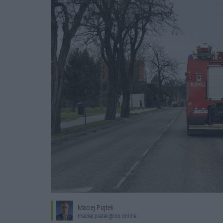
Maciej Piątek
maciej.piatek@ino.online