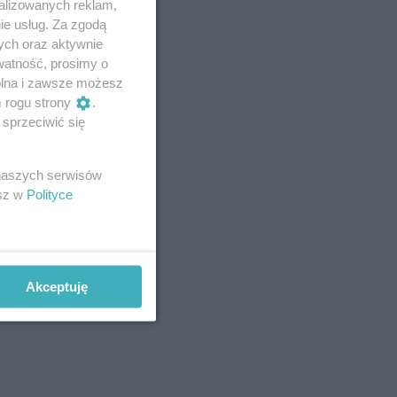
alizowanych reklam,
ie usług. Za zgodą
ych oraz aktywnie
watność, prosimy o
wolna i zawsze możesz
m rogu strony
.
sprzeciwić się
 naszych serwisów
esz w
Polityce
Akceptuję