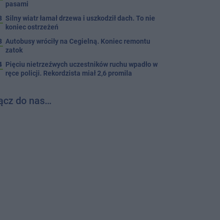
pasami
8
Silny wiatr łamał drzewa i uszkodził dach. To nie
koniec ostrzeżeń
3
Autobusy wróciły na Cegielną. Koniec remontu
zatok
4
Pięciu nietrzeźwych uczestników ruchu wpadło w
ręce policji. Rekordzista miał 2,6 promila
ącz do nas…