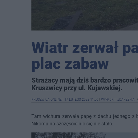
Wiatr zerwał p
plac zabaw
Strażacy mają dziś bardzo pracowit
Kruszwicy przy ul. Kujawskiej.
KRUSZWICA.ONLINE
|
17 LUTEGO 2022 11:00
|
WYPADKI I ZDARZENIA
|
Tam wichura zerwała papę z dachu jednego z bu
Nikomu na szczęście nic się nie stało.