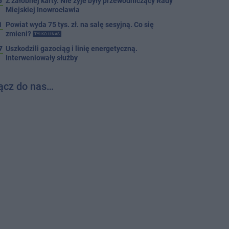
5
Z żałobnej karty. Nie żyje były przewodniczący Rady
Miejskiej Inowrocławia
1
Powiat wyda 75 tys. zł. na salę sesyjną. Co się
zmieni?
TYLKO U NAS
7
Uszkodzili gazociąg i linię energetyczną.
Interweniowały służby
ącz do nas…