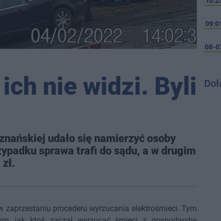
10:2
09:0
08-0
 ich nie widzi. Byli
Doł
oznańskiej udało się namierzyć osoby
ypadku sprawa trafi do sądu, a w drugim
zł.
 zaprzestaniu procederu wyrzucania elektrośmieci. Tym
m, jak ktoś zaczął wyrzucać śmieci z gospodarstw