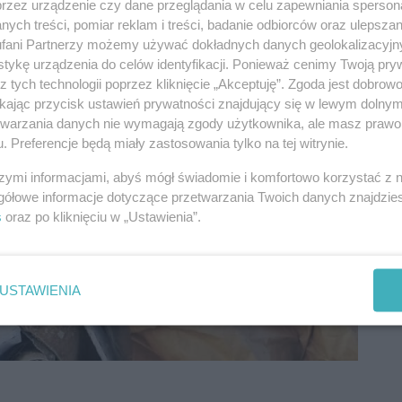
przez urządzenie czy dane przeglądania w celu zapewniania sperson
ych treści, pomiar reklam i treści, badanie odbiorców oraz ulepszan
fani Partnerzy możemy używać dokładnych danych geolokalizacyjn
tykę urządzenia do celów identyfikacji. Ponieważ cenimy Twoją pry
z tych technologii poprzez kliknięcie „Akceptuję”. Zgoda jest dobro
ikając przycisk ustawień prywatności znajdujący się w lewym dolny
etwarzania danych nie wymagają zgody użytkownika, ale masz prawo 
. Preferencje będą miały zastosowania tylko na tej witrynie.
szymi informacjami, abyś mógł świadomie i komfortowo korzystać z
gółowe informacje dotyczące przetwarzania Twoich danych znajdzi
s
oraz po kliknięciu w „Ustawienia”.
USTAWIENIA