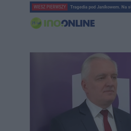
WIESZ PIERWSZY
Tragedia pod Janikowem. Na s