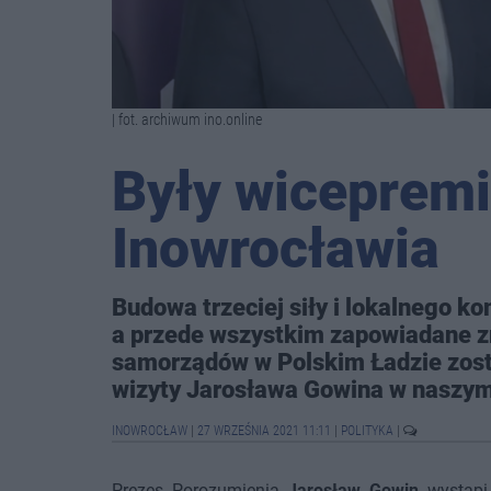
| fot. archiwum ino.online
Były wicepremi
Inowrocławia
Budowa trzeciej siły i lokalnego k
a przede wszystkim zapowiadane zm
samorządów w Polskim Ładzie zost
wizyty Jarosława Gowina w naszym
INOWROCŁAW
|
27 WRZEŚNIA 2021 11:11
|
POLITYKA
|
Prezes Porozumienia
Jarosław Gowin
wystąpi 