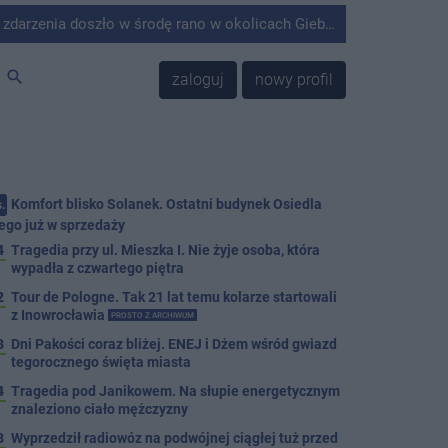
środę rano w okolicach Giebni koło Janikowa. Wówczas na słupie energetycznym odnaleziono ciało mężczyzny.
search
zaloguj
nowy profil
Komfort blisko Solanek. Ostatni budynek Osiedla
.
ego już w sprzedaży
4
Tragedia przy ul. Mieszka I. Nie żyje osoba, która
wypadła z czwartego piętra
2
Tour de Pologne. Tak 21 lat temu kolarze startowali
z Inowrocławia
PROSTO Z ARCHIWUM
3
Dni Pakości coraz bliżej. ENEJ i Dżem wśród gwiazd
tegorocznego święta miasta
4
Tragedia pod Janikowem. Na słupie energetycznym
znaleziono ciało mężczyzny
3
Wyprzedził radiowóz na podwójnej ciągłej tuż przed