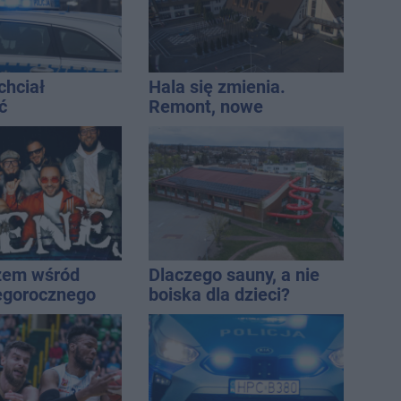
chciał
Hala się zmienia.
ć
Remont, nowe
ści. Stracił
nagłośnienie, a przed
tys. zł
wejściem stanie
QEMETICA ARENA
żem wśród
Dlaczego sauny, a nie
egorocznego
boiska dla dzieci?
iasta
Ratusz odpowiada