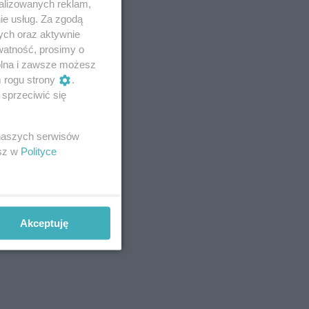
alizowanych reklam,
ie usług. Za zgodą
ych oraz aktywnie
watność, prosimy o
wolna i zawsze możesz
m rogu strony
.
sprzeciwić się
 naszych serwisów
esz w
Polityce
Akceptuję