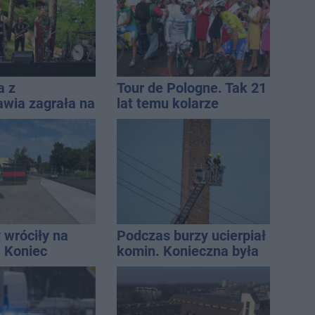
a z
Tour de Pologne. Tak 21
awia zagrała na
lat temu kolarze
e. Muzyczny
startowali z
 Jana
Inowrocławia
icza
 wróciły na
Podczas burzy ucierpiał
. Koniec
komin. Konieczna była
zatok
interwencja strażaków