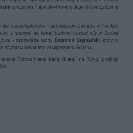
ńskim
, prezesem Kujawsko-Pomorskiego Stowarzyszenia
y dla przedsiębiorców i samorządów zawarte w Polskim
zmowy z radnymi na temat budowy trzeciej siły w Radzie
rajowa
- zapowiada radny
Dobromir Szymański
, który w
u ze zdymisjonowaniem wicepremiera Gowina.
ałacze Porozumienia będą zbierali na Rynku podpisy
ów.