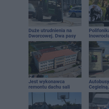
gospodarką
Duże utrudnienia na
Polifonik
Dworcowej. Dwa pasy
Inowrocł
blokowała przyczepa od
Harendzi
ciągnika
hołd dla
Kasprow
Jest wykonawca
Autobusy
remontu dachu sali
Cegielną
gimastycznej
remontu 