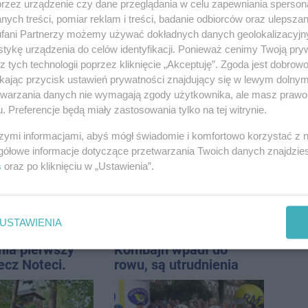
przez urządzenie czy dane przeglądania w celu zapewniania sperson
ostrzeżeń
ych treści, pomiar reklam i treści, badanie odbiorców oraz ulepszan
fani Partnerzy możemy używać dokładnych danych geolokalizacyjn
tykę urządzenia do celów identyfikacji. Ponieważ cenimy Twoją pry
z tych technologii poprzez kliknięcie „Akceptuję”. Zgoda jest dobro
ikając przycisk ustawień prywatności znajdujący się w lewym dolny
etwarzania danych nie wymagają zgody użytkownika, ale masz prawo 
przy ul.
W sobotę Kujawski
. Preferencje będą miały zastosowania tylko na tej witrynie.
. Nie żyje
Festiwal Pieśni Ludowej
tóra wypadła z
szymi informacjami, abyś mógł świadomie i komfortowo korzystać z
o piętra
gółowe informacje dotyczące przetwarzania Twoich danych znajdzi
s
oraz po kliknięciu w „Ustawienia”.
USTAWIENIA
nia pierwszy
Kombajn wpadł do
ecz Noteci.
rowu, są utrudnienia
ły terminarz