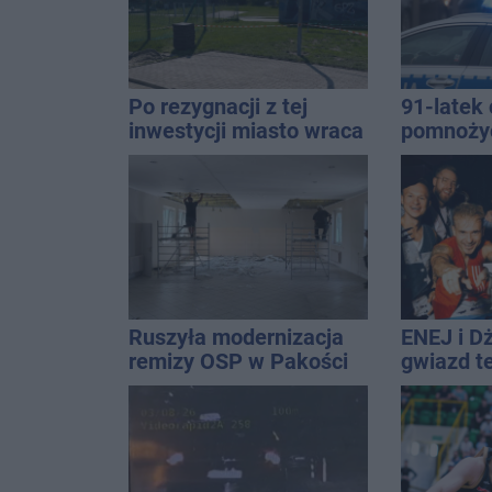
Po rezygnacji z tej
91-latek 
inwestycji miasto wraca
pomnoży
do tematu
oszczędno
ponad 10 
Ruszyła modernizacja
ENEJ i D
remizy OSP w Pakości
gwiazd t
święta m