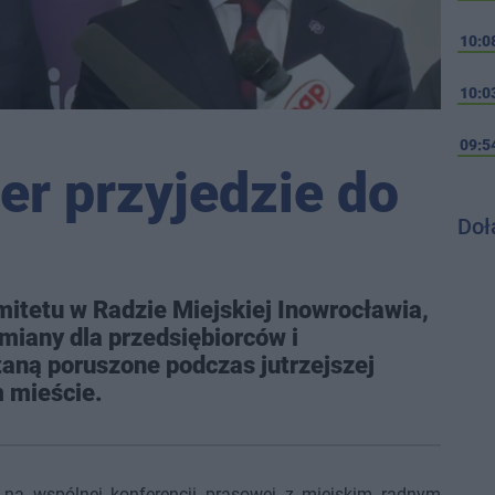
10:0
10:0
09:5
er przyjedzie do
Doł
omitetu w Radzie Miejskiej Inowrocławia,
iany dla przedsiębiorców i
aną poruszone podczas jutrzejszej
 mieście.
na wspólnej konferencji prasowej z miejskim radnym