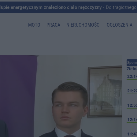
łupie energetycznym znaleziono ciało mężczyzny
• Do tragicznego zdarzenia doszło w 
MOTO
PRACA
NIERUCHOMOŚCI
OGŁOSZENIA
Spons
Zieln
22:1
21:2
12:5
12:1
11:4