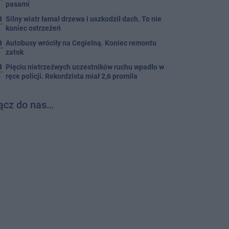
pasami
8
Silny wiatr łamał drzewa i uszkodził dach. To nie
koniec ostrzeżeń
3
Autobusy wróciły na Cegielną. Koniec remontu
zatok
4
Pięciu nietrzeźwych uczestników ruchu wpadło w
ręce policji. Rekordzista miał 2,6 promila
ącz do nas…