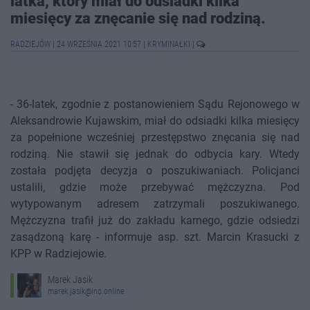
latka, który miał do odsiadki kilka
miesięcy za znęcanie się nad rodziną.
RADZIEJÓW
|
24 WRZEŚNIA 2021 10:57
|
KRYMINAŁKI
|
- 36-latek, zgodnie z postanowieniem Sądu Rejonowego w
Aleksandrowie Kujawskim, miał do odsiadki kilka miesięcy
za popełnione wcześniej przestępstwo znęcania się nad
rodziną. Nie stawił się jednak do odbycia kary. Wtedy
została podjęta decyzja o poszukiwaniach. Policjanci
ustalili, gdzie może przebywać mężczyzna. Pod
wytypowanym adresem zatrzymali poszukiwanego.
Mężczyzna trafił już do zakładu karnego, gdzie odsiedzi
zasądzoną karę - informuje asp. szt. Marcin Krasucki z
KPP w Radziejowie.
Marek Jasik
marek.jasik@ino.online