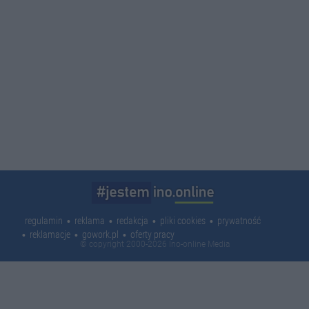
regulamin
reklama
redakcja
pliki cookies
prywatność
reklamacje
gowork.pl
oferty pracy
© copyright 2000-2026 Ino-online Media