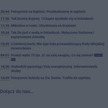
20:44
Potrącenie na Rąbinie. Poszkodowany w szpitalu
17:36
Tak brzmią Kujawy. 15 kapel spotkało się w Solankach
11:16
Mikrobus w rowie. Utrudnienia na krajówce
10:34
Tak źle jest z wodą w Solankach. Wyłączono fontannę i
zaplanowano dolewkę
10:25
Z żałobnej karty. Nie żyje były przewodniczący Rady Miejskiej
Inowrocławia
09:01
Powiat wyda 75 tys. zł. na salę sesyjną. Co się zmieni?
TYLKO U
NAS
16:36
Uszkodzili gazociąg i linię energetyczną. Interweniowały
służby
16:29
Potrącenie kobiety na Św. Ducha. Trafiła do szpitala
Dołącz do nas…