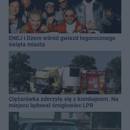
ENEJ i Dżem wśród gwiazd tegorocznego
święta miasta
Ciężarówka zderzyła się z kombajnem. Na
miejscu lądował śmigłowiec LPR