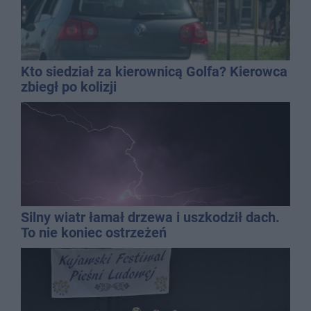
Kto siedział za kierownicą Golfa? Kierowca
zbiegł po kolizji
Silny wiatr łamał drzewa i uszkodził dach.
To nie koniec ostrzeżeń