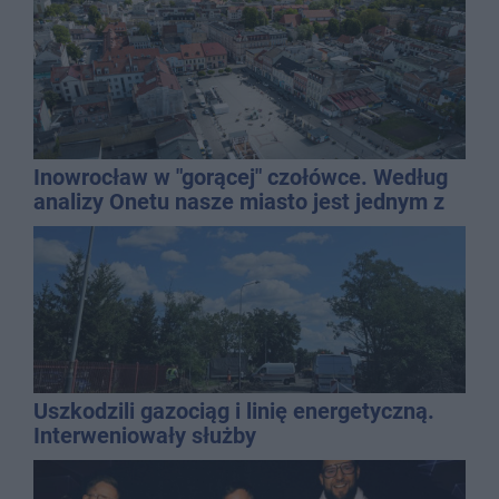
Inowrocław w "gorącej" czołówce. Według
analizy Onetu nasze miasto jest jednym z
najbardziej narażonych na upały
Uszkodzili gazociąg i linię energetyczną.
Interweniowały służby