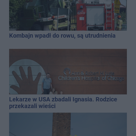
Kombajn wpadł do rowu, są utrudnienia
Lekarze w USA zbadali Ignasia. Rodzice
przekazali wieści