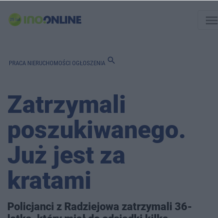
men
search
PRACA
NIERUCHOMOŚCI
OGŁOSZENIA
Zatrzymali
poszukiwanego.
Już jest za
kratami
Policjanci z Radziejowa zatrzymali 36-