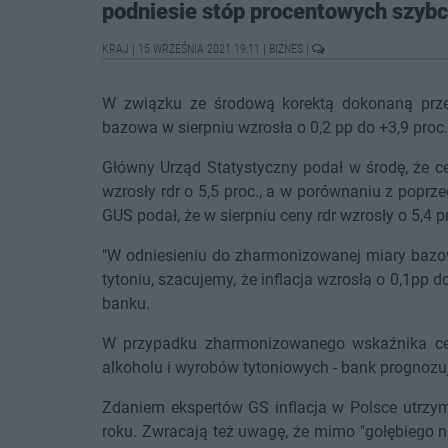
podniesie stóp procentowych szybci
KRAJ
|
15 WRZEŚNIA 2021 19:11
|
BIZNES
|
W związku ze środową korektą dokonaną przez
bazowa w sierpniu wzrosła o 0,2 pp do +3,9 proc. 
Główny Urząd Statystyczny podał w środę, że c
wzrosły rdr o 5,5 proc., a w porównaniu z popr
GUS podał, że w sierpniu ceny rdr wzrosły o 5,4 p
"W odniesieniu do zharmonizowanej miary bazowe
tytoniu, szacujemy, że inflacja wzrosła o 0,1pp d
banku.
W przypadku zharmonizowanego wskaźnika cen
alkoholu i wyrobów tytoniowych - bank prognozuje,
Zdaniem ekspertów GS inflacja w Polsce utrzy
roku. Zwracają też uwagę, że mimo "gołębiego 