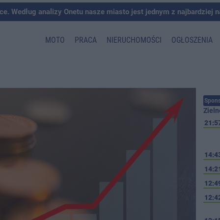
ce. Według analizy Onetu nasze miasto jest jednym z najbardziej 
MOTO
PRACA
NIERUCHOMOŚCI
OGŁOSZENIA
Spons
Zieln
21:5
14:4
14:2
12:4
12:4