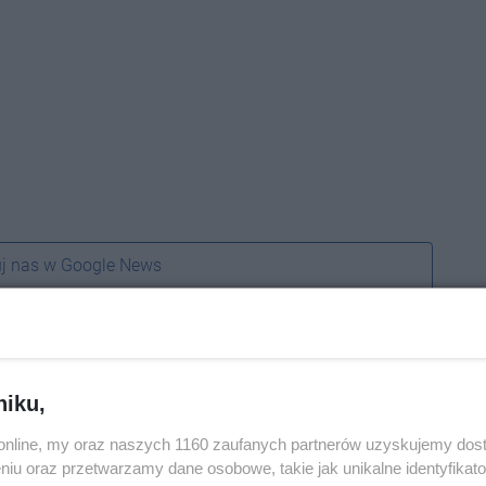
j nas w Google News
niku,
o.online, my oraz naszych 1160 zaufanych partnerów uzyskujemy dos
niu oraz przetwarzamy dane osobowe, takie jak unikalne identyfikat