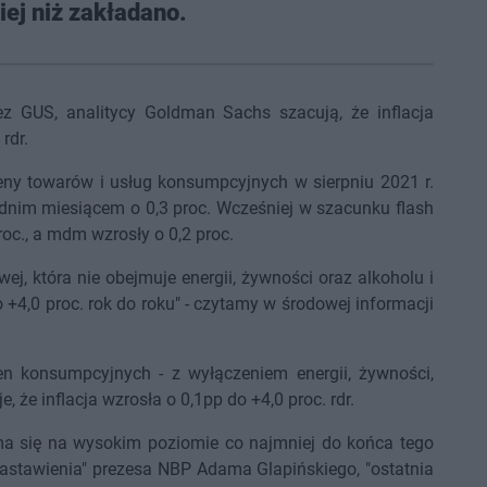
ej niż zakładano.
 GUS, analitycy Goldman Sachs szacują, że inflacja
rdr.
eny towarów i usług konsumpcyjnych w sierpniu 2021 r.
zednim miesiącem o 0,3 proc. Wcześniej w szacunku flash
roc., a mdm wzrosły o 0,2 proc.
j, która nie obejmuje energii, żywności oraz alkoholu i
o +4,0 proc. rok do roku" - czytamy w środowej informacji
 konsumpcyjnych - z wyłączeniem energii, żywności,
 że inflacja wzrosła o 0,1pp do +4,0 proc. rdr.
ma się na wysokim poziomie co najmniej do końca tego
nastawienia" prezesa NBP Adama Glapińskiego, "ostatnia