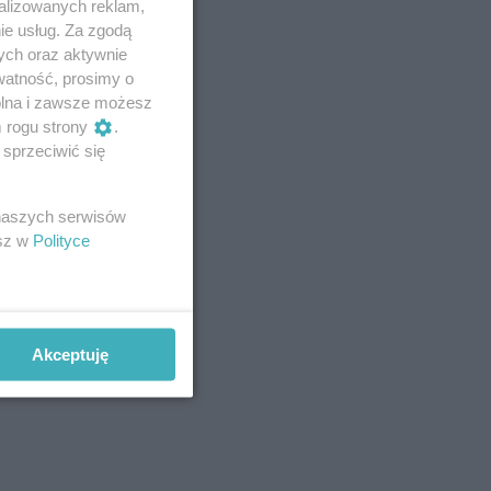
alizowanych reklam,
ie usług. Za zgodą
ych oraz aktywnie
watność, prosimy o
wolna i zawsze możesz
m rogu strony
.
sprzeciwić się
 naszych serwisów
esz w
Polityce
Akceptuję