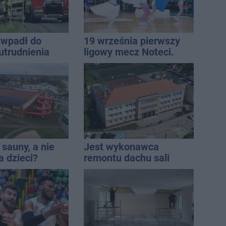
wpadł do
19 września pierwszy
utrudnienia
ligowy mecz Noteci.
Znamy cały terminarz
sauny, a nie
Jest wykonawca
a dzieci?
remontu dachu sali
dpowiada
gimastycznej