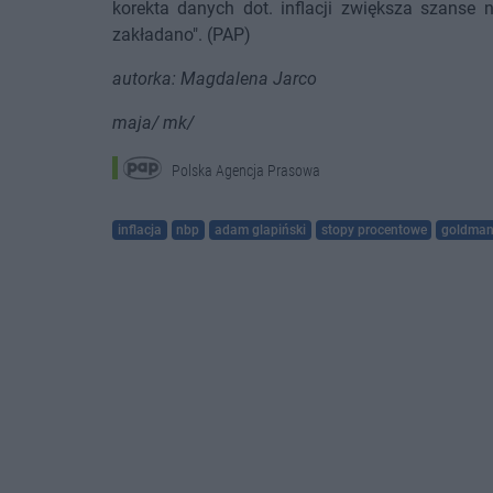
korekta danych dot. inflacji zwiększa szanse 
zakładano". (PAP)
autorka: Magdalena Jarco
maja/ mk/
Polska Agencja Prasowa
inflacja
nbp
adam glapiński
stopy procentowe
goldman