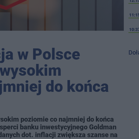
12:1
11:1
10:3
cja w Polsce
Doł
a wysokim
jmniej do końca
wysokim poziomie co najmniej do końca
eksperci banku inwestycyjnego Goldman
danych dot. inflacji zwiększa szanse na