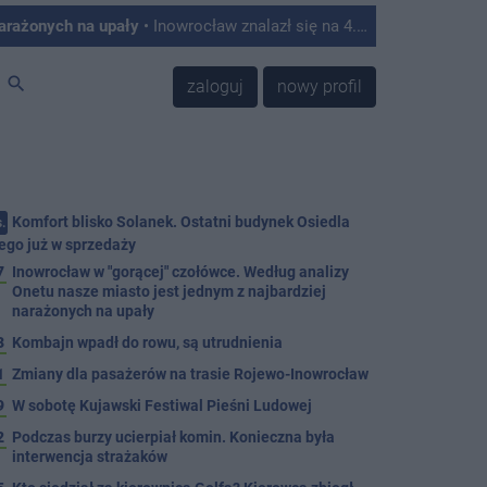
narażonych na upały
• Inowrocław znalazł się na 4. miejscu w Polsce w rankingu miast najbardziej podatnych na skutki upałów. Tak wynika z analizy przygotowanej przez Onet, który opracował autorski Indeks Podatności na Upały na podstawie danych satelitarnych, informacji o zabudowie, ilości zieleni oraz struktury mieszkańców.
search
zaloguj
nowy profil
Komfort blisko Solanek. Ostatni budynek Osiedla
.
ego już w sprzedaży
7
Inowrocław w "gorącej" czołówce. Według analizy
Onetu nasze miasto jest jednym z najbardziej
narażonych na upały
3
Kombajn wpadł do rowu, są utrudnienia
1
Zmiany dla pasażerów na trasie Rojewo-Inowrocław
9
W sobotę Kujawski Festiwal Pieśni Ludowej
2
Podczas burzy ucierpiał komin. Konieczna była
interwencja strażaków