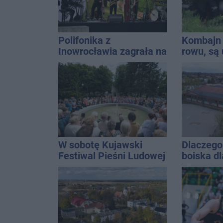
Polifonika z
Kombajn 
Inowrocławia zagrała na
rowu, są 
Harendzie. Muzyczny
hołd dla Jana
Kasprowicza
W sobotę Kujawski
Dlaczego 
Festiwal Pieśni Ludowej
boiska dl
Ratusz o