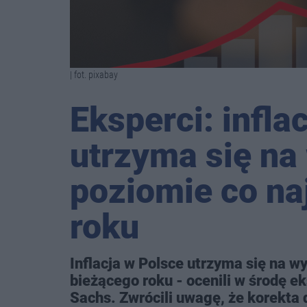
| fot. pixabay
Eksperci: infla
utrzyma się n
poziomie co na
roku
Inflacja w Polsce utrzyma się na 
bieżącego roku - ocenili w środę 
Sachs. Zwrócili uwagę, że korekta 