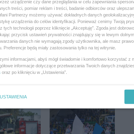
przez urządzenie czy dane przeglądania w celu zapewniania sperson
ych treści, pomiar reklam i treści, badanie odbiorców oraz ulepszan
fani Partnerzy możemy używać dokładnych danych geolokalizacyjn
tykę urządzenia do celów identyfikacji. Ponieważ cenimy Twoją pry
z tych technologii poprzez kliknięcie „Akceptuję”. Zgoda jest dobro
ikając przycisk ustawień prywatności znajdujący się w lewym dolny
etwarzania danych nie wymagają zgody użytkownika, ale masz prawo 
. Preferencje będą miały zastosowania tylko na tej witrynie.
szymi informacjami, abyś mógł świadomie i komfortowo korzystać z
gółowe informacje dotyczące przetwarzania Twoich danych znajdzi
s
oraz po kliknięciu w „Ustawienia”.
elper od
Podczas burzy ucierpiał
USTAWIENIA
od – czym
komin. Konieczna była
się na tle
interwencja strażaków
odeli?