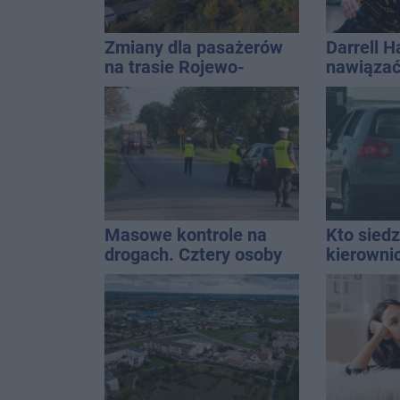
Zmiany dla pasażerów
Darrell 
na trasie Rojewo-
nawiązać
Inowrocław
każdym w 
Masowe kontrole na
Kto siedz
drogach. Cztery osoby
kierowni
prowadziły po alkoholu
Kierowca
kolizji