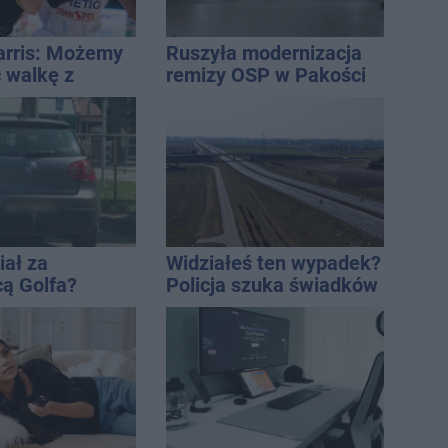
Harris: Możemy
Ruszyła modernizacja
 walkę z
remizy OSP w Pakości
tej lidze
iał za
Widziałeś ten wypadek?
cą Golfa?
Policja szuka świadków
 zbiegł po