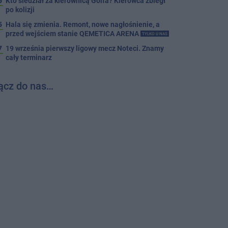
5
Kto siedział za kierownicą Golfa? Kierowca zbiegł
po kolizji
5
Hala się zmienia. Remont, nowe nagłośnienie, a
przed wejściem stanie QEMETICA ARENA
TYLKO U NAS
7
19 września pierwszy ligowy mecz Noteci. Znamy
cały terminarz
ącz do nas…