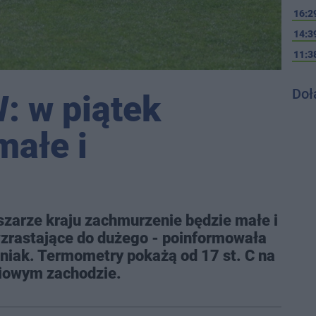
16:2
14:3
11:3
Doł
: w piątek
małe i
zarze kraju zachmurzenie będzie małe i
wzrastające do dużego - poinformowała
iak. Termometry pokażą od 17 st. C na
niowym zachodzie.