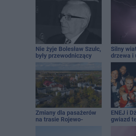
Nie żyje Bolesław Szulc,
Silny wia
były przewodniczący
drzewa i 
Rady Miejskiej i
dach. To 
wieloletni dyrektor SP
ostrzeże
14
Zmiany dla pasażerów
ENEJ i D
na trasie Rojewo-
gwiazd t
Inowrocław
święta m