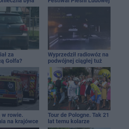
onieczna była
Festiwal Pieśni Ludowej
cja strażaków
iał za
Wyprzedził radiowóz na
cą Golfa?
podwójnej ciągłej tuż
 zbiegł po
przed pasami
 w rowie.
Tour de Pologne. Tak 21
nia na krajówce
lat temu kolarze
startowali z