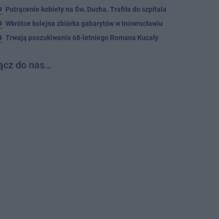
9
Potrącenie kobiety na Św. Ducha. Trafiła do szpitala
9
Wkrótce kolejna zbiórka gabarytów w Inowrocławiu
8
Trwają poszukiwania 68-letniego Romana Kucały
ącz do nas…