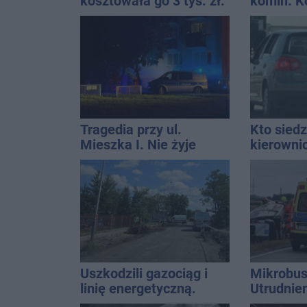
kosztowała go 3 tys. zł.
komin. K
Do tego 13 punktów
interwen
Tragedia przy ul.
Kto siedz
Mieszka I. Nie żyje
kierowni
osoba, która wypadła z
Kierowca
czwartego piętra
kolizji
Uszkodzili gazociąg i
Mikrobus
linię energetyczną.
Utrudnie
Interweniowały służby