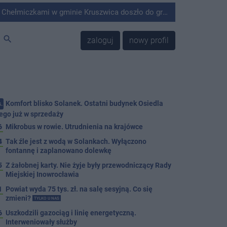
minie Kruszwica doszło do groźnie wyglądającego zdarzenia.
search
zaloguj
nowy profil
Komfort blisko Solanek. Ostatni budynek Osiedla
.
ego już w sprzedaży
6
Mikrobus w rowie. Utrudnienia na krajówce
4
Tak źle jest z wodą w Solankach. Wyłączono
fontannę i zaplanowano dolewkę
5
Z żałobnej karty. Nie żyje były przewodniczący Rady
Miejskiej Inowrocławia
1
Powiat wyda 75 tys. zł. na salę sesyjną. Co się
zmieni?
TYLKO U NAS
6
Uszkodzili gazociąg i linię energetyczną.
Interweniowały służby