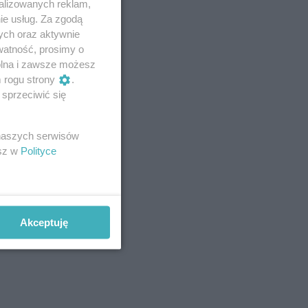
alizowanych reklam,
ie usług. Za zgodą
ych oraz aktywnie
watność, prosimy o
wolna i zawsze możesz
m rogu strony
.
sprzeciwić się
 naszych serwisów
esz w
Polityce
Akceptuję