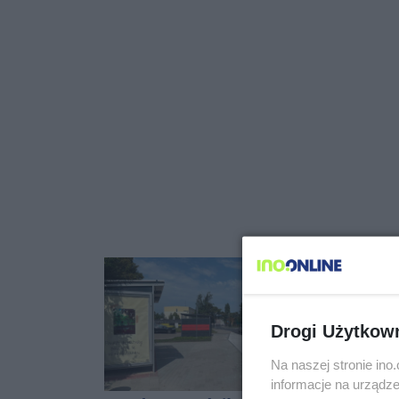
Drogi Użytkow
Na naszej stronie in
informacje na urządze