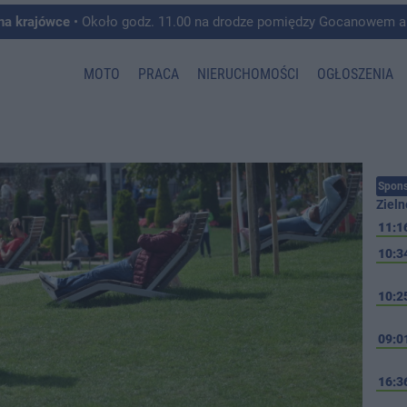
 na krajówce
• Około godz. 11.00 na drodze pomiędzy Gocanowem a Chełmiczkami w g
MOTO
PRACA
NIERUCHOMOŚCI
OGŁOSZENIA
Spons
Zieln
11:1
10:3
10:2
09:0
16:3