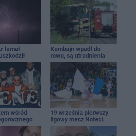
Inowrocławia
tr łamał
Kombajn wpadł do
uszkodził
rowu, są utrudnienia
nie koniec
ń
żem wśród
19 września pierwszy
egorocznego
ligowy mecz Noteci.
iasta
Znamy cały terminarz