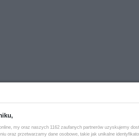
niku,
o.online, my oraz naszych 1162 zaufanych partnerów uzyskujemy dos
niu oraz przetwarzamy dane osobowe, takie jak unikalne identyfikat