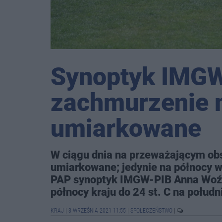
Synoptyk IMGW
zachmurzenie 
umiarkowane
W ciągu dnia na przeważającym obs
umiarkowane; jedynie na północy 
PAP synoptyk IMGW-PIB Anna Woźn
północy kraju do 24 st. C na połud
KRAJ
|
3 WRZEŚNIA 2021 11:55
|
SPOŁECZEŃSTWO
|