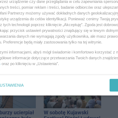
ietrzeźwych
Reklamy w centrum.
przez urządzenie czy dane przeglądania w celu zapewniania sperson
ków ruchu
Jego zdaniem Marcin
ych treści, pomiar reklam i treści, badanie odbiorców oraz ulepszan
ręce policji.
Wroński jest w błędzie
fani Partnerzy możemy używać dokładnych danych geolokalizacyjn
ta miał 2,6
[akt.]
tykę urządzenia do celów identyfikacji. Ponieważ cenimy Twoją pry
z tych technologii poprzez kliknięcie „Akceptuję”. Zgoda jest dobro
ikając przycisk ustawień prywatności znajdujący się w lewym dolny
etwarzania danych nie wymagają zgody użytkownika, ale masz prawo 
. Preferencje będą miały zastosowania tylko na tej witrynie.
szymi informacjami, abyś mógł świadomie i komfortowo korzystać z
aw w "gorącej"
Faktura VAT marża –
gółowe informacje dotyczące przetwarzania Twoich danych znajdzi
. Według
dla kogo, jak ją
s
oraz po kliknięciu w „Ustawienia”.
Onetu nasze
wystawić i jak rozliczyć
est jednym z
iej narażonych
USTAWIENIA
burzy ucierpiał
W sobotę Kujawski