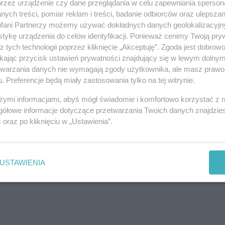
przez urządzenie czy dane przeglądania w celu zapewniania sperson
ych treści, pomiar reklam i treści, badanie odbiorców oraz ulepszan
fani Partnerzy możemy używać dokładnych danych geolokalizacyjn
tykę urządzenia do celów identyfikacji. Ponieważ cenimy Twoją pry
z tych technologii poprzez kliknięcie „Akceptuję”. Zgoda jest dobro
ikając przycisk ustawień prywatności znajdujący się w lewym dolny
etwarzania danych nie wymagają zgody użytkownika, ale masz prawo 
. Preferencje będą miały zastosowania tylko na tej witrynie.
szymi informacjami, abyś mógł świadomie i komfortowo korzystać z
gółowe informacje dotyczące przetwarzania Twoich danych znajdzi
s
oraz po kliknięciu w „Ustawienia”.
USTAWIENIA