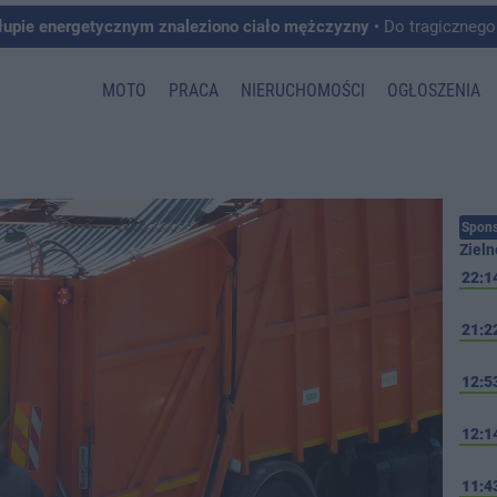
łupie energetycznym znaleziono ciało mężczyzny
• Do tragicznego zdarzenia doszło w 
MOTO
PRACA
NIERUCHOMOŚCI
OGŁOSZENIA
Spons
Zieln
22:1
21:2
12:5
12:1
11:4