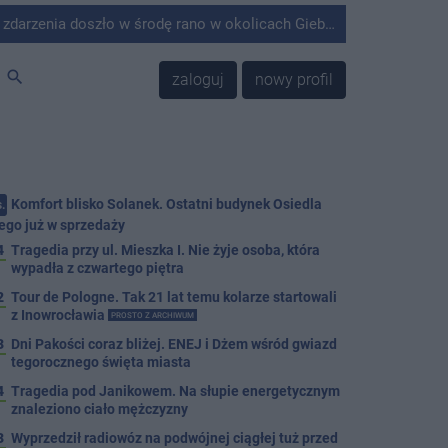
środę rano w okolicach Giebni koło Janikowa. Wówczas na słupie energetycznym odnaleziono ciało mężczyzny.
search
zaloguj
nowy profil
Komfort blisko Solanek. Ostatni budynek Osiedla
.
ego już w sprzedaży
4
Tragedia przy ul. Mieszka I. Nie żyje osoba, która
wypadła z czwartego piętra
2
Tour de Pologne. Tak 21 lat temu kolarze startowali
z Inowrocławia
PROSTO Z ARCHIWUM
3
Dni Pakości coraz bliżej. ENEJ i Dżem wśród gwiazd
tegorocznego święta miasta
4
Tragedia pod Janikowem. Na słupie energetycznym
znaleziono ciało mężczyzny
3
Wyprzedził radiowóz na podwójnej ciągłej tuż przed