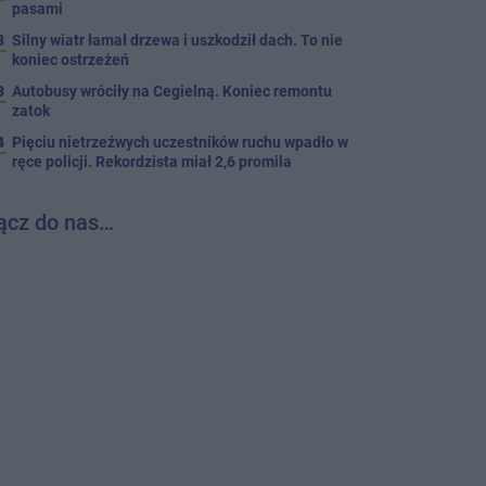
pasami
8
Silny wiatr łamał drzewa i uszkodził dach. To nie
koniec ostrzeżeń
3
Autobusy wróciły na Cegielną. Koniec remontu
zatok
4
Pięciu nietrzeźwych uczestników ruchu wpadło w
ręce policji. Rekordzista miał 2,6 promila
ącz do nas…