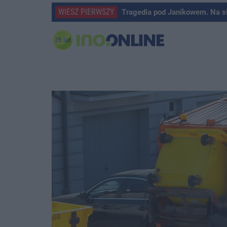
WIESZ PIERWSZY
Tragedia pod Janikowem. Na s