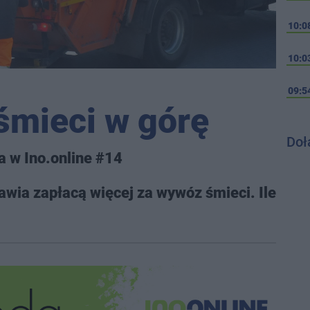
10:0
10:0
09:5
 śmieci w górę
Doł
a w Ino.online #14
wia zapłacą więcej za wywóz śmieci. Ile