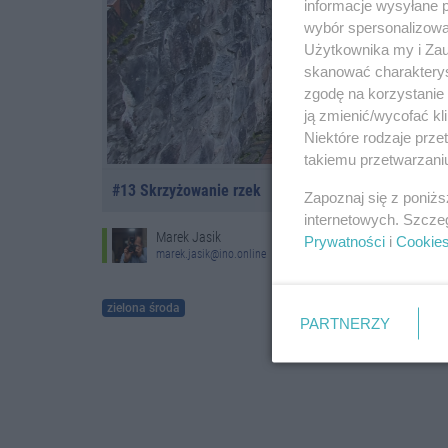
informacje wysyłane 
wybór spersonalizowan
Użytkownika my i Zau
skanować charakterys
zgodę na korzystanie 
ją zmienić/wycofać kl
Niektóre rodzaje prz
takiemu przetwarzaniu
#13 Skrzyżowanie rzek
Zapoznaj się z poniż
internetowych. Szcze
Marek Jasik
Prywatności
i
Cookie
marek.jasik@ino.online
zielona środa
PARTNERZY