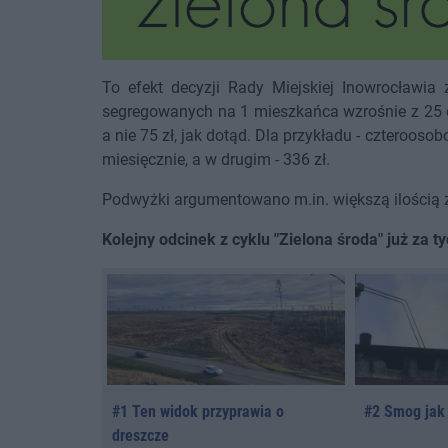
To efekt decyzji Rady Miejskiej Inowrocławi
segregowanych na 1 mieszkańca wzrośnie z 25 do 
a nie 75 zł, jak dotąd. Dla przykładu - czteroos
miesięcznie, a w drugim - 336 zł.
Podwyżki argumentowano m.in. większą ilością 
Kolejny odcinek z cyklu "Zielona środa" już za 
#1 Ten widok przyprawia o
#2 Smog jak 
dreszcze