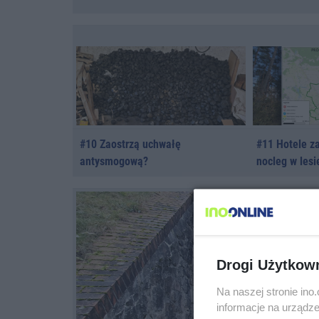
#10 Zaostrzą uchwałę
#11 Hotele z
antysmogową?
nocleg w lesi
Drogi Użytkow
Na naszej stronie in
informacje na urządze