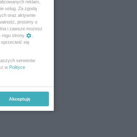
alizowanych reklam,
ie usług. Za zgodą
ych oraz aktywnie
watność, prosimy o
wolna i zawsze możesz
m rogu strony
.
sprzeciwić się
 naszych serwisów
esz w
Polityce
Akceptuję