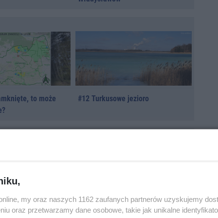
amknięte, to może
#12 Turkusowe jezioro
e?
niku,
o.online, my oraz naszych 1162 zaufanych partnerów uzyskujemy dos
niu oraz przetwarzamy dane osobowe, takie jak unikalne identyfikat