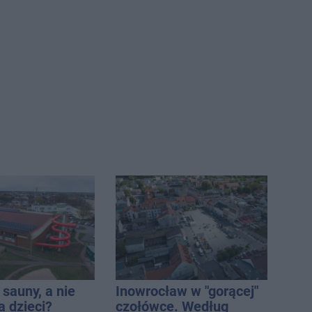
sauny, a nie
Inowrocław w "gorącej"
a dzieci?
czołówce. Według