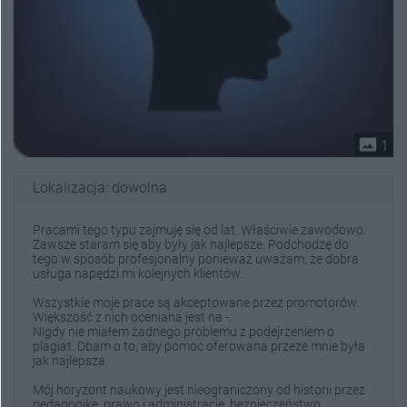
photo_size_select_actual
1
Lokalizacja: dowolna
Pracami tego typu zajmuję się od lat. Właściwie zawodowo.
Zawsze staram się aby były jak najlepsze. Podchodzę do
tego w sposób profesjonalny ponieważ uważam, że dobra
usługa napędzi mi kolejnych klientów.
Wszystkie moje prace są akceptowane przez promotorów.
Większość z nich oceniana jest na -.
Nigdy nie miałem żadnego problemu z podejrzeniem o
plagiat. Dbam o to, aby pomoc oferowana przeze mnie była
jak najlepsza.
Mój horyzont naukowy jest nieograniczony od historii przez
pedagogikę, prawo i administrację, bezpieczeństwo