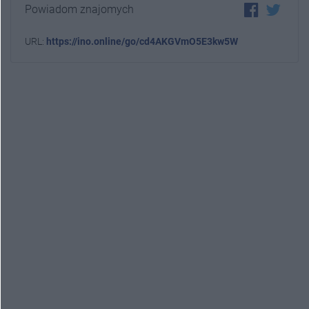
Powiadom znajomych
URL:
https://ino.online/go/cd4AKGVmO5E3kw5W