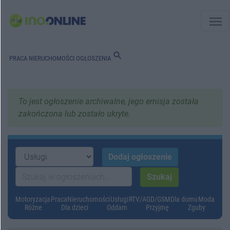
menu
search
PRACA
NIERUCHOMOŚCI
OGŁOSZENIA
To jest ogłoszenie archiwalne, jego emisja została
zakończona lub zostało ukryte.
Motoryzacja
Praca
Nieruchomości
Usługi
RTV/AGD/GSM
Dla domu
Moda
Różne
Dla dzieci
Oddam
Przyjmę
Zguby