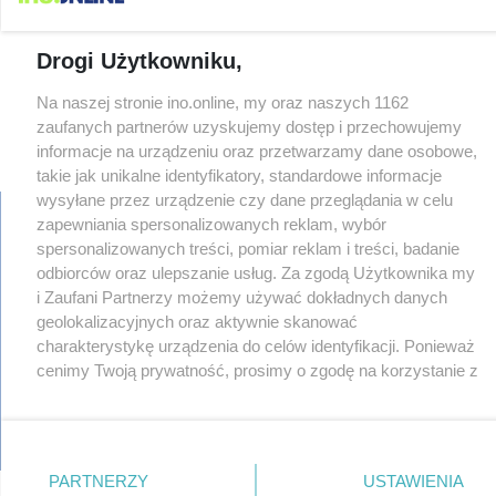
Drogi Użytkowniku,
Na naszej stronie ino.online, my oraz naszych 1162
zaufanych partnerów uzyskujemy dostęp i przechowujemy
informacje na urządzeniu oraz przetwarzamy dane osobowe,
takie jak unikalne identyfikatory, standardowe informacje
wysyłane przez urządzenie czy dane przeglądania w celu
zapewniania spersonalizowanych reklam, wybór
spersonalizowanych treści, pomiar reklam i treści, badanie
regulamin
odbiorców oraz ulepszanie usług. Za zgodą Użytkownika my
reklama
i Zaufani Partnerzy możemy używać dokładnych danych
redakcja
geolokalizacyjnych oraz aktywnie skanować
pliki cookies
charakterystykę urządzenia do celów identyfikacji. Ponieważ
prywatność
cenimy Twoją prywatność, prosimy o zgodę na korzystanie z
reklamacje
tych technologii poprzez kliknięcie „Akceptuję”. Zgoda jest
gowork.pl
dobrowolna i zawsze możesz ją zmienić/wycofać klikając
oferty pracy
przycisk ustawień prywatności znajdujący się w lewym
© copyright 2000-2026 Ino-online Media
dolnym rogu strony
. Niektóre rodzaje przetwarzania
PARTNERZY
USTAWIENIA
danych nie wymagają zgody użytkownika, ale masz prawo