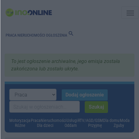
menu
search
PRACA
NIERUCHOMOŚCI
OGŁOSZENIA
To jest ogłoszenie archiwalne, jego emisja została
zakończona lub zostało ukryte.
Motoryzacja
Praca
Nieruchomości
Usługi
RTV/AGD/GSM
Dla domu
Moda
Różne
Dla dzieci
Oddam
Przyjmę
Zguby