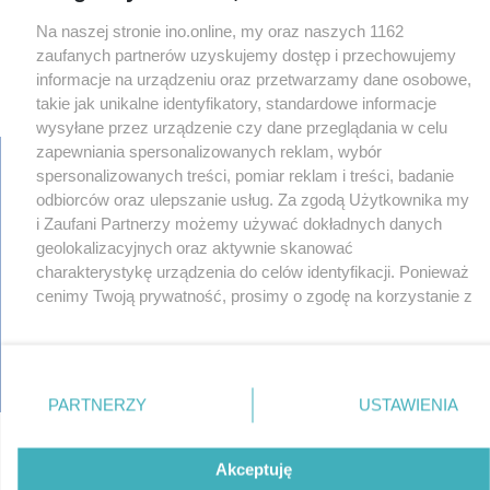
Na naszej stronie ino.online, my oraz naszych 1162
zaufanych partnerów uzyskujemy dostęp i przechowujemy
informacje na urządzeniu oraz przetwarzamy dane osobowe,
takie jak unikalne identyfikatory, standardowe informacje
wysyłane przez urządzenie czy dane przeglądania w celu
zapewniania spersonalizowanych reklam, wybór
spersonalizowanych treści, pomiar reklam i treści, badanie
odbiorców oraz ulepszanie usług. Za zgodą Użytkownika my
regulamin
i Zaufani Partnerzy możemy używać dokładnych danych
reklama
geolokalizacyjnych oraz aktywnie skanować
redakcja
charakterystykę urządzenia do celów identyfikacji. Ponieważ
pliki cookies
cenimy Twoją prywatność, prosimy o zgodę na korzystanie z
prywatność
tych technologii poprzez kliknięcie „Akceptuję”. Zgoda jest
reklamacje
dobrowolna i zawsze możesz ją zmienić/wycofać klikając
gowork.pl
przycisk ustawień prywatności znajdujący się w lewym
oferty pracy
© copyright 2000-2026 Ino-online Media
dolnym rogu strony
. Niektóre rodzaje przetwarzania
PARTNERZY
USTAWIENIA
danych nie wymagają zgody użytkownika, ale masz prawo
sprzeciwić się takiemu przetwarzaniu. Preferencje będą
miały zastosowania tylko na tej witrynie.
Akceptuję