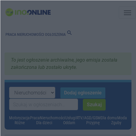
menu
search
PRACA
NIERUCHOMOŚCI
OGŁOSZENIA
To jest ogłoszenie archiwalne, jego emisja została
zakończona lub zostało ukryte.
Motoryzacja
Praca
Nieruchomości
Usługi
RTV/AGD/GSM
Dla domu
Moda
Różne
Dla dzieci
Oddam
Przyjmę
Zguby