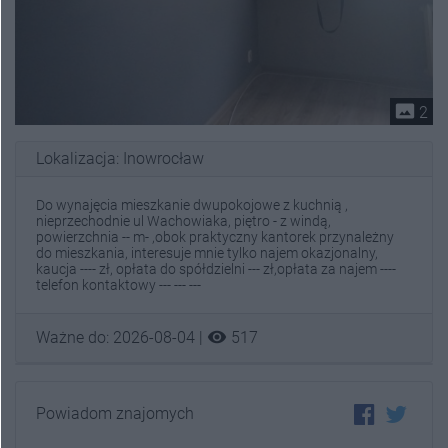
photo_size_select_actual
2
Lokalizacja: Inowrocław
Do wynajęcia mieszkanie dwupokojowe z kuchnią ,
nieprzechodnie ul Wachowiaka, piętro - z windą,
powierzchnia -- m- ,obok praktyczny kantorek przynależny
do mieszkania, interesuje mnie tylko najem okazjonalny,
kaucja ---- zł, opłata do spółdzielni --- zł,opłata za najem ----
telefon kontaktowy --- --- ---
visibility
Ważne do: 2026-08-04 |
517
Powiadom znajomych