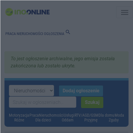
menu
search
PRACA
NIERUCHOMOŚCI
OGŁOSZENIA
To jest ogłoszenie archiwalne, jego emisja została
zakończona lub zostało ukryte.
Motoryzacja
Praca
Nieruchomości
Usługi
RTV/AGD/GSM
Dla domu
Moda
Różne
Dla dzieci
Oddam
Przyjmę
Zguby