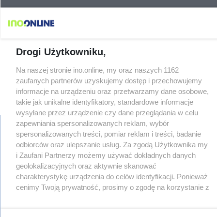
Drogi Użytkowniku,
Na naszej stronie ino.online, my oraz naszych 1162
zaufanych partnerów uzyskujemy dostęp i przechowujemy
informacje na urządzeniu oraz przetwarzamy dane osobowe,
takie jak unikalne identyfikatory, standardowe informacje
wysyłane przez urządzenie czy dane przeglądania w celu
zapewniania spersonalizowanych reklam, wybór
spersonalizowanych treści, pomiar reklam i treści, badanie
odbiorców oraz ulepszanie usług. Za zgodą Użytkownika my
regulamin
i Zaufani Partnerzy możemy używać dokładnych danych
reklama
geolokalizacyjnych oraz aktywnie skanować
redakcja
charakterystykę urządzenia do celów identyfikacji. Ponieważ
pliki cookies
cenimy Twoją prywatność, prosimy o zgodę na korzystanie z
prywatność
tych technologii poprzez kliknięcie „Akceptuję”. Zgoda jest
reklamacje
dobrowolna i zawsze możesz ją zmienić/wycofać klikając
gowork.pl