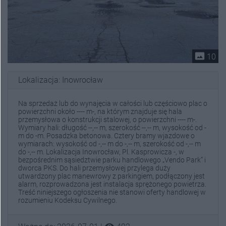
photo_size_select_actual
10
Lokalizacja: Inowrocław
Na sprzedaż lub do wynajęcia w całości lub częściowo plac o
powierzchni około ---- m-, na którym znajduje się hala
przemysłowa o konstrukcji stalowej, o powierzchni ---- m-.
Wymiary hali: długość --,-- m, szerokość --,-- m, wysokość od -
m do -m. Posadzka betonowa. Cztery bramy wjazdowe o
wymiarach: wysokość od -,-- m do -,-- m, szerokość od -,-- m
do -,-- m. Lokalizacja Inowrocław, Pl. Kasprowicza -, w
bezpośrednim sąsiedztwie parku handlowego „Vendo Park” i
dworca PKS. Do hali przemysłowej przylega duży
utwardzony plac manewrowy z parkingiem, podłączony jest
alarm, rozprowadzona jest instalacja sprężonego powietrza.
Treść niniejszego ogłoszenia nie stanowi oferty handlowej w
rozumieniu Kodeksu Cywilnego.