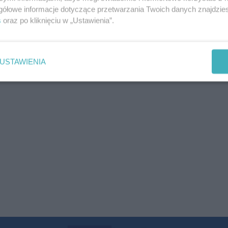
gółowe informacje dotyczące przetwarzania Twoich danych znajdzi
s
oraz po kliknięciu w „Ustawienia”.
USTAWIENIA