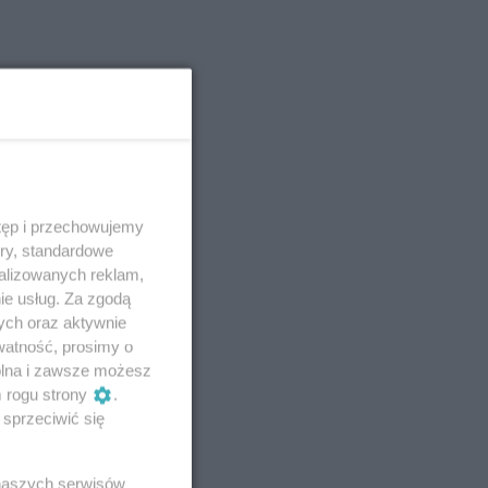
tęp i przechowujemy
ory, standardowe
alizowanych reklam,
ie usług. Za zgodą
ych oraz aktywnie
watność, prosimy o
wolna i zawsze możesz
m rogu strony
.
sprzeciwić się
 naszych serwisów