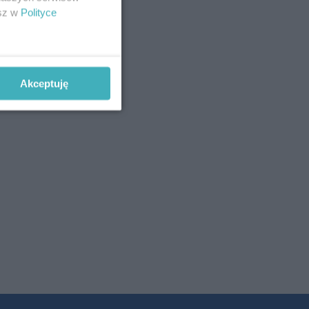
esz w
Polityce
Akceptuję