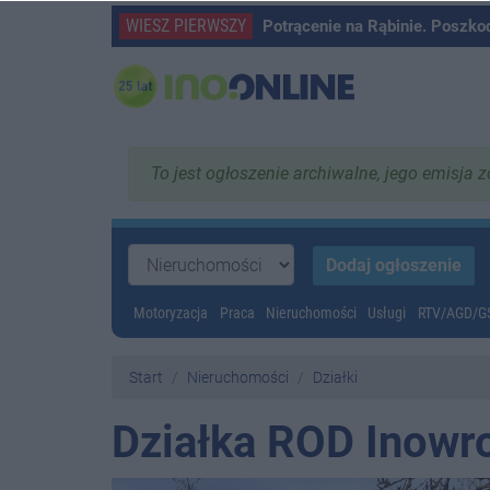
WIESZ PIERWSZY
Potrącenie na Rąbinie. Poszko
To jest ogłoszenie archiwalne, jego emisja 
Motoryzacja
Praca
Nieruchomości
Usługi
RTV/AGD/
Start
Nieruchomości
Działki
Działka ROD Inowr