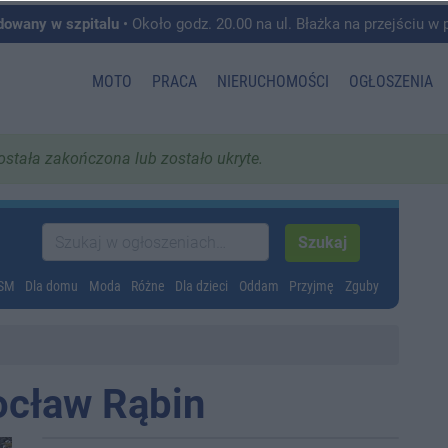
dowany w szpitalu
• Około godz. 20.00 na ul. Błażka na przejściu w pobliżu ul. Wojska P
MOTO
PRACA
NIERUCHOMOŚCI
OGŁOSZENIA
została zakończona lub zostało ukryte.
GSM
Dla domu
Moda
Różne
Dla dzieci
Oddam
Przyjmę
Zguby
ocław Rąbin