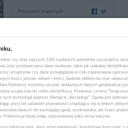
Powiadom znajomych
URL:
https://ino.online/go/clNebXgdmYR8dLDr
niku,
o.online, my oraz naszych 1162 zaufanych partnerów uzyskujemy dos
niu oraz przetwarzamy dane osobowe, takie jak unikalne identyfikat
przez urządzenie czy dane przeglądania w celu zapewniania sperson
ych treści, pomiar reklam i treści, badanie odbiorców oraz ulepszan
fani Partnerzy możemy używać dokładnych danych geolokalizacyjn
tykę urządzenia do celów identyfikacji. Ponieważ cenimy Twoją pry
5
z tych technologii poprzez kliknięcie „Akceptuję”. Zgoda jest dobro
ikając przycisk ustawień prywatności znajdujący się w lewym dolny
etwarzania danych nie wymagają zgody użytkownika, ale masz prawo 
. Preferencje będą miały zastosowania tylko na tej witrynie.
szymi informacjami, abyś mógł świadomie i komfortowo korzystać z