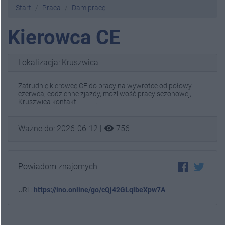
Start
Praca
Dam pracę
Kierowca CE
Lokalizacja: Kruszwica
Zatrudnię kierowcę CE do pracy na wywrotce od połowy
czerwca, codzienne zjazdy, możliwość pracy sezonowej,
Kruszwica kontakt ---------.
visibility
Ważne do: 2026-06-12 |
756
Powiadom znajomych
URL:
https://ino.online/go/cQj42GLqlbeXpw7A