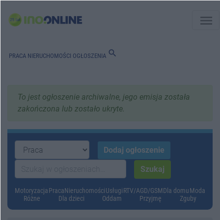
menu
search
PRACA
NIERUCHOMOŚCI
OGŁOSZENIA
To jest ogłoszenie archiwalne, jego emisja została
zakończona lub zostało ukryte.
Motoryzacja
Praca
Nieruchomości
Usługi
RTV/AGD/GSM
Dla domu
Moda
Różne
Dla dzieci
Oddam
Przyjmę
Zguby