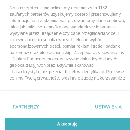
Na naszej stronie ino.online, my oraz naszych 1162
zaufanych partnerów uzyskujemy dostęp i przechowujemy
informacje na urządzeniu oraz przetwarzamy dane osobowe,
takie jak unikalne identyfikatory, standardowe informacje
wysyłane przez urządzenie czy dane przeglądania w celu
zapewniania spersonalizowanych reklam, wybór
spersonalizowanych treści, pomiar reklam i treści, badanie
odbiorców oraz ulepszanie usług. Za zgodą Użytkownika my
i Zaufani Partnerzy możemy używać dokładnych danych
×
geolokalizacyjnych oraz aktywnie skanować
‹
›
charakterystykę urządzenia do celów identyfikacji. Ponieważ
cenimy Twoją prywatność, prosimy o zgodę na korzystanie z
tych technologii poprzez kliknięcie „Akceptuję”. Zgoda jest
dobrowolna i zawsze możesz ją zmienić/wycofać klikając
regulamin
reklama
redakcja
pliki cookies
prywatność
przycisk ustawień prywatności znajdujący się w lewym
reklamacje
gowork.pl
oferty pracy
dolnym rogu strony
. Niektóre rodzaje przetwarzania
© copyright 2000-2026 Ino-online Media
PARTNERZY
USTAWIENIA
danych nie wymagają zgody użytkownika, ale masz prawo
sprzeciwić się takiemu przetwarzaniu. Preferencje będą
miały zastosowania tylko na tej witrynie.
Akceptuję