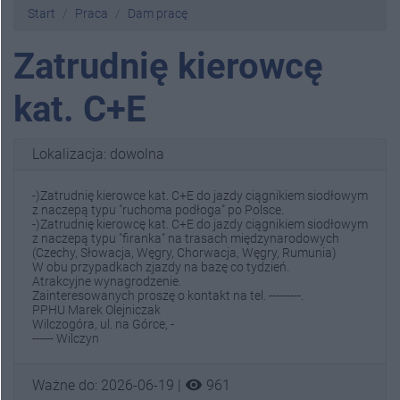
Start
Praca
Dam pracę
Zatrudnię kierowcę
kat. C+E
Lokalizacja: dowolna
-)Zatrudnię kierowce kat. C+E do jazdy ciągnikiem siodłowym
z naczepą typu "ruchoma podłoga" po Polsce.
-)Zatrudnię kierowcę kat. C+E do jazdy ciągnikiem siodłowym
z naczepą typu "firanka" na trasach międzynarodowych
(Czechy, Słowacja, Węgry, Chorwacja, Węgry, Rumunia)
W obu przypadkach zjazdy na bazę co tydzień.
Atrakcyjne wynagrodzenie.
Zainteresowanych proszę o kontakt na tel. ---------.
PPHU Marek Olejniczak
Wilczogóra, ul. na Górce, -
------ Wilczyn
visibility
Ważne do: 2026-06-19 |
961