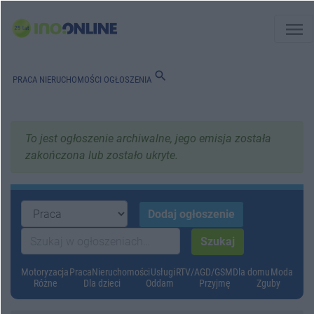
menu
search
PRACA
NIERUCHOMOŚCI
OGŁOSZENIA
To jest ogłoszenie archiwalne, jego emisja została
zakończona lub zostało ukryte.
Motoryzacja
Praca
Nieruchomości
Usługi
RTV/AGD/GSM
Dla domu
Moda
Różne
Dla dzieci
Oddam
Przyjmę
Zguby