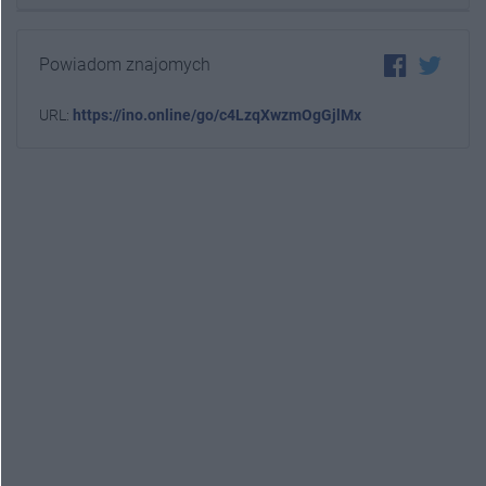
Powiadom znajomych
URL:
https://ino.online/go/c4LzqXwzmOgGjlMx