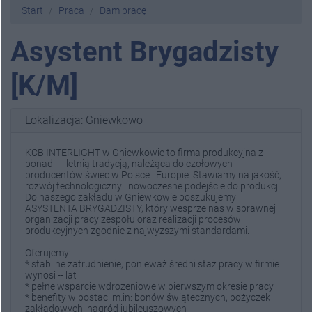
Start
Praca
Dam pracę
Asystent Brygadzisty
[K/M]
Lokalizacja: Gniewkowo
KCB INTERLIGHT w Gniewkowie to firma produkcyjna z
ponad ----letnią tradycją, należąca do czołowych
producentów świec w Polsce i Europie. Stawiamy na jakość,
rozwój technologiczny i nowoczesne podejście do produkcji.
Do naszego zakładu w Gniewkowie poszukujemy
ASYSTENTA BRYGADZISTY, który wesprze nas w sprawnej
organizacji pracy zespołu oraz realizacji procesów
produkcyjnych zgodnie z najwyższymi standardami.
Oferujemy:
* stabilne zatrudnienie, ponieważ średni staż pracy w firmie
wynosi -- lat
* pełne wsparcie wdrożeniowe w pierwszym okresie pracy
* benefity w postaci m.in: bonów świątecznych, pożyczek
zakładowych, nagród jubileuszowych