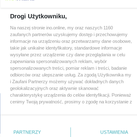
Drogi Użytkowniku,
Na naszej stronie ino.online, my oraz naszych 1160
zaufanych partnerów uzyskujemy dostęp i przechowujemy
informacje na urządzeniu oraz przetwarzamy dane osobowe,
takie jak unikalne identyfikatory, standardowe informacje
wysyłane przez urządzenie czy dane przeglądania w celu
zapewniania spersonalizowanych reklam, wybór
spersonalizowanych treści, pomiar reklam i treści, badanie
odbiorców oraz ulepszanie usług. Za zgodą Użytkownika my
i Zaufani Partnerzy możemy używać dokładnych danych
×
‹
›
geolokalizacyjnych oraz aktywnie skanować
charakterystykę urządzenia do celów identyfikacji. Ponieważ
cenimy Twoją prywatność, prosimy o zgodę na korzystanie z
tych technologii poprzez kliknięcie „Akceptuję”. Zgoda jest
dobrowolna i zawsze możesz ją zmienić/wycofać klikając
regulamin
reklama
redakcja
pliki cookies
prywatność
przycisk ustawień prywatności znajdujący się w lewym
reklamacje
gowork.pl
oferty pracy
© copyright 2000-2026 Ino-online Media
dolnym rogu strony
. Niektóre rodzaje przetwarzania
PARTNERZY
USTAWIENIA
danych nie wymagają zgody użytkownika, ale masz prawo