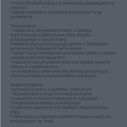
* możliwość skorzystania z dodatkowego ubezpieczenia na
życie PZU
* regularne szkolenia zewnętrzne podnoszące Twoje
kompetencje
Twoje zadania:
* współpraca z Brygadzistą zmiany w zakresie
organizowania i nadzorowania pracy zespołu
produkcyjnego w trakcie zmiany
* realizacja planu produkcyjnego zgodnie z założeniami
jakościowymi, ilościowymi i terminowymi
* nadzór nad przestrzeganiem standardów jakości, procedur
wewnętrznych oraz zasad BHP
* wdrażanie nowych pracowników oraz bieżące wsparcie
zespołu w codziennej pracy
* prowadzenie podstawowej dokumentacji produkcyjnej,
raportów zmianowych oraz ewidencji operacyjnej
Nasze wymagania:
* gotowość do pracy w systemie --zmianowym
* doświadczenie w pracy w firmie produkcyjnej
* znajomość procesów produkcyjnych oraz zasad
funkcjonowania zakładu produkcyjnego
* znajomość zasad BHP oraz dbałość o bezpieczeństwo
pracy
* mile widziana znajomość systemów magazynowych lub
produkcyjnych, np. WMS