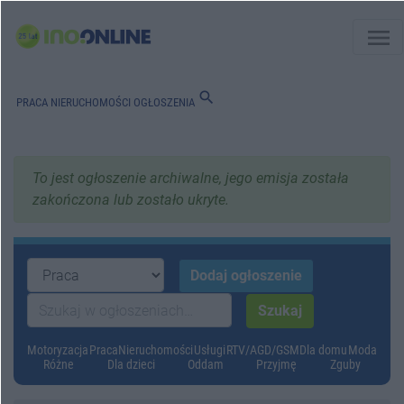
menu
search
PRACA
NIERUCHOMOŚCI
OGŁOSZENIA
To jest ogłoszenie archiwalne, jego emisja została
zakończona lub zostało ukryte.
Motoryzacja
Praca
Nieruchomości
Usługi
RTV/AGD/GSM
Dla domu
Moda
Różne
Dla dzieci
Oddam
Przyjmę
Zguby