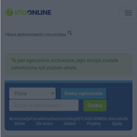
menu
search
PRACA
NIERUCHOMOŚCI
OGŁOSZENIA
To jest ogłoszenie archiwalne, jego emisja została
zakończona lub zostało ukryte.
Motoryzacja
Praca
Nieruchomości
Usługi
RTV/AGD/GSM
Dla domu
Moda
Różne
Dla dzieci
Oddam
Przyjmę
Zguby