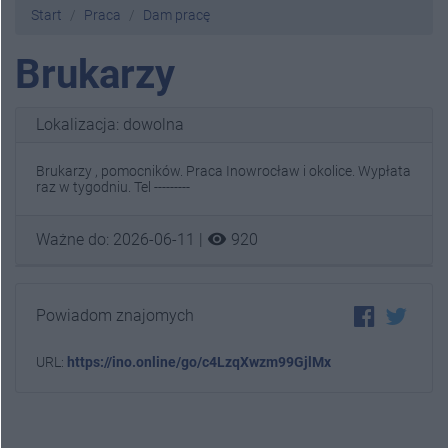
Start
Praca
Dam pracę
Brukarzy
Lokalizacja: dowolna
Brukarzy , pomocników. Praca Inowrocław i okolice. Wypłata
raz w tygodniu. Tel ---------
visibility
Ważne do: 2026-06-11 |
920
Powiadom znajomych
URL:
https://ino.online/go/c4LzqXwzm99GjlMx