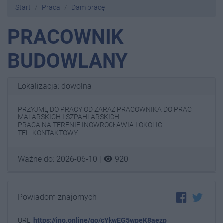
Start
Praca
Dam pracę
PRACOWNIK
BUDOWLANY
Lokalizacja: dowolna
PRZYJMĘ DO PRACY OD ZARAZ PRACOWNIKA DO PRAC
MALARSKICH I SZPAHLARSKICH
PRACA NA TERENIE INOWROCŁAWIA I OKOLIC
TEL. KONTAKTOWY -----------
visibility
Ważne do: 2026-06-10 |
920
Powiadom znajomych
URL:
https://ino.online/go/cYkwEG5wpeK8aezp