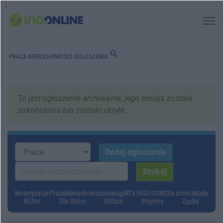
menu
search
PRACA
NIERUCHOMOŚCI
OGŁOSZENIA
To jest ogłoszenie archiwalne, jego emisja została
zakończona lub zostało ukryte.
Motoryzacja
Praca
Nieruchomości
Usługi
RTV/AGD/GSM
Dla domu
Moda
Różne
Dla dzieci
Oddam
Przyjmę
Zguby