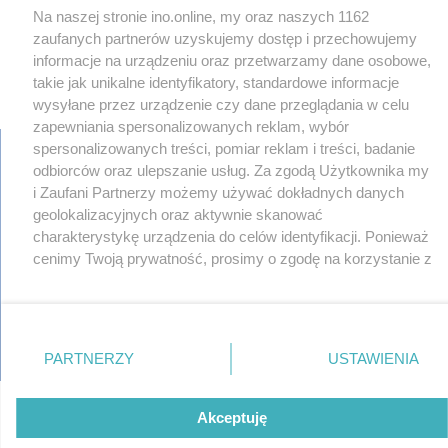
Na naszej stronie ino.online, my oraz naszych 1162
zaufanych partnerów uzyskujemy dostęp i przechowujemy
informacje na urządzeniu oraz przetwarzamy dane osobowe,
takie jak unikalne identyfikatory, standardowe informacje
×
‹
›
wysyłane przez urządzenie czy dane przeglądania w celu
zapewniania spersonalizowanych reklam, wybór
spersonalizowanych treści, pomiar reklam i treści, badanie
odbiorców oraz ulepszanie usług. Za zgodą Użytkownika my
i Zaufani Partnerzy możemy używać dokładnych danych
regulamin
geolokalizacyjnych oraz aktywnie skanować
reklama
charakterystykę urządzenia do celów identyfikacji. Ponieważ
redakcja
cenimy Twoją prywatność, prosimy o zgodę na korzystanie z
pliki cookies
tych technologii poprzez kliknięcie „Akceptuję”. Zgoda jest
prywatność
reklamacje
dobrowolna i zawsze możesz ją zmienić/wycofać klikając
gowork.pl
przycisk ustawień prywatności znajdujący się w lewym
oferty pracy
dolnym rogu strony
. Niektóre rodzaje przetwarzania
© copyright 2000-2026 Ino-online Media
PARTNERZY
USTAWIENIA
danych nie wymagają zgody użytkownika, ale masz prawo
sprzeciwić się takiemu przetwarzaniu. Preferencje będą
miały zastosowania tylko na tej witrynie.
Akceptuję