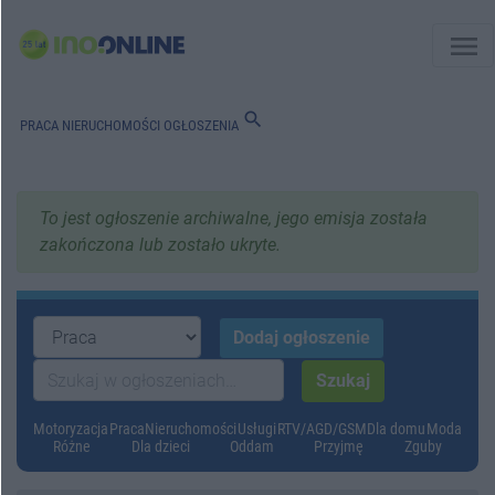
menu
search
PRACA
NIERUCHOMOŚCI
OGŁOSZENIA
To jest ogłoszenie archiwalne, jego emisja została
zakończona lub zostało ukryte.
Motoryzacja
Praca
Nieruchomości
Usługi
RTV/AGD/GSM
Dla domu
Moda
Różne
Dla dzieci
Oddam
Przyjmę
Zguby