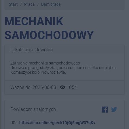
Start
Praca
Dam pracę
MECHANIK
SAMOCHODOWY
Lokalizacja: dowolna
Zatrudnię mechanika samochodowego
Umowa o pracę, stały etat, praca od poniedziałku do piątku.
Komaszyce koło Inowrocławia,
visibility
Ważne do: 2026-06-03 |
1054
Powiadom znajomych
URL:
https://ino.online/go/ck1DjGj5mgW37qKv