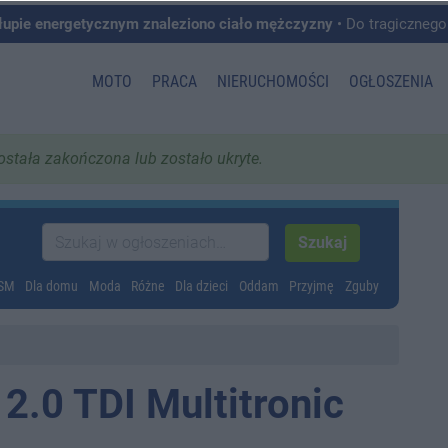
łupie energetycznym znaleziono ciało mężczyzny
• Do tragicznego zdarzenia doszło w 
MOTO
PRACA
NIERUCHOMOŚCI
OGŁOSZENIA
została zakończona lub zostało ukryte.
GSM
Dla domu
Moda
Różne
Dla dzieci
Oddam
Przyjmę
Zguby
2.0 TDI Multitronic