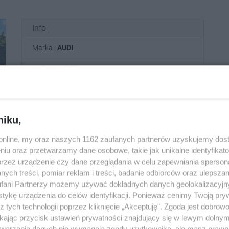
Info
Marka :
AUDI
Rok produkcji :
2013
Pojemność silnika :
2.0
Przebieg :
347 000
niku,
Nadwozie :
sedan
o.online, my oraz naszych 1162 zaufanych partnerów uzyskujemy dos
niu oraz przetwarzamy dane osobowe, takie jak unikalne identyfikat
Silnik :
diesel
przez urządzenie czy dane przeglądania w celu zapewniania sperson
ych treści, pomiar reklam i treści, badanie odbiorców oraz ulepszan
fani Partnerzy możemy używać dokładnych danych geolokalizacyjn
Powiadom znajomych
9
tykę urządzenia do celów identyfikacji. Ponieważ cenimy Twoją pry
z tych technologii poprzez kliknięcie „Akceptuję”. Zgoda jest dobro
URL:
https://ino.online/go/ceNOAGAb4P4Xmy5r
ikając przycisk ustawień prywatności znajdujący się w lewym dolny
etwarzania danych nie wymagają zgody użytkownika, ale masz prawo 