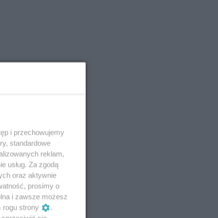
tęp i przechowujemy
ory, standardowe
alizowanych reklam,
ie usług. Za zgodą
ych oraz aktywnie
watność, prosimy o
wolna i zawsze możesz
m rogu strony
.
sprzeciwić się