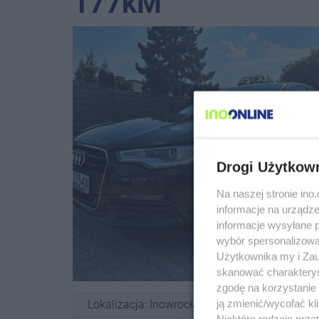
177kM
Drogi Użytkow
Na naszej stronie in
informacje na urządze
informacje wysyłane 
wybór spersonalizowan
Użytkownika my i Zau
photo_size_select_actual
skanować charakterys
zgodę na korzystanie 
ją zmienić/wycofać kl
Lokalizacja: Inowrocław
Niektóre rodzaje prz