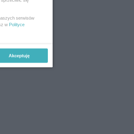
 naszych serwisów
esz w
Polityce
Akceptuję