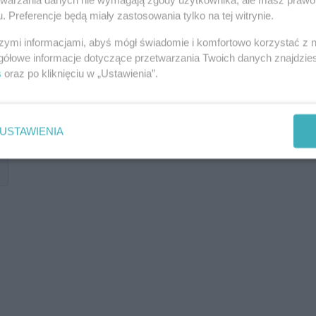
. Preferencje będą miały zastosowania tylko na tej witrynie.
szymi informacjami, abyś mógł świadomie i komfortowo korzystać z
gółowe informacje dotyczące przetwarzania Twoich danych znajdzi
s
oraz po kliknięciu w „Ustawienia”.
USTAWIENIA