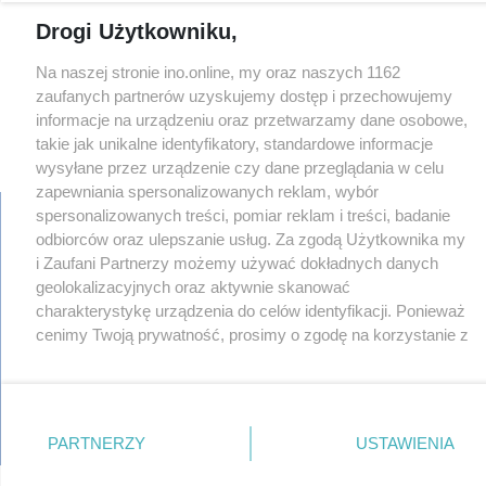
Drogi Użytkowniku,
Na naszej stronie ino.online, my oraz naszych 1162
zaufanych partnerów uzyskujemy dostęp i przechowujemy
informacje na urządzeniu oraz przetwarzamy dane osobowe,
takie jak unikalne identyfikatory, standardowe informacje
×
‹
›
wysyłane przez urządzenie czy dane przeglądania w celu
zapewniania spersonalizowanych reklam, wybór
spersonalizowanych treści, pomiar reklam i treści, badanie
odbiorców oraz ulepszanie usług. Za zgodą Użytkownika my
i Zaufani Partnerzy możemy używać dokładnych danych
regulamin
geolokalizacyjnych oraz aktywnie skanować
reklama
charakterystykę urządzenia do celów identyfikacji. Ponieważ
redakcja
cenimy Twoją prywatność, prosimy o zgodę na korzystanie z
pliki cookies
prywatność
tych technologii poprzez kliknięcie „Akceptuję”. Zgoda jest
reklamacje
dobrowolna i zawsze możesz ją zmienić/wycofać klikając
gowork.pl
przycisk ustawień prywatności znajdujący się w lewym
oferty pracy
dolnym rogu strony
. Niektóre rodzaje przetwarzania
© copyright 2000-2026 Ino-online Media
PARTNERZY
USTAWIENIA
danych nie wymagają zgody użytkownika, ale masz prawo
sprzeciwić się takiemu przetwarzaniu. Preferencje będą