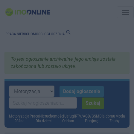
menu
search
PRACA
NIERUCHOMOŚCI
OGŁOSZENIA
To jest ogłoszenie archiwalne, jego emisja została
zakończona lub zostało ukryte.
Motoryzacja
Praca
Nieruchomości
Usługi
RTV/AGD/GSM
Dla domu
Moda
Różne
Dla dzieci
Oddam
Przyjmę
Zguby