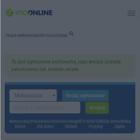
menu
search
PRACA
NIERUCHOMOŚCI
OGŁOSZENIA
To jest ogłoszenie archiwalne, jego emisja została
zakończona lub zostało ukryte.
Motoryzacja
Praca
Nieruchomości
Usługi
RTV/AGD/GSM
Dla domu
Moda
Różne
Dla dzieci
Oddam
Przyjmę
Zguby