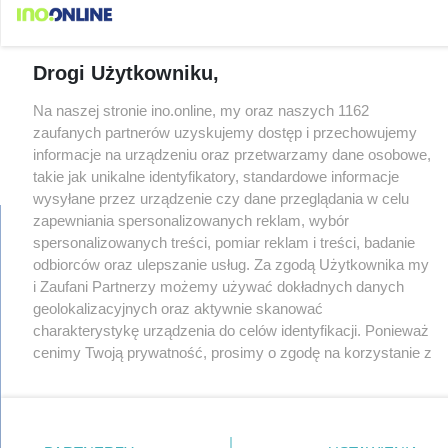
Drogi Użytkowniku,
Na naszej stronie ino.online, my oraz naszych 1162
zaufanych partnerów uzyskujemy dostęp i przechowujemy
informacje na urządzeniu oraz przetwarzamy dane osobowe,
takie jak unikalne identyfikatory, standardowe informacje
wysyłane przez urządzenie czy dane przeglądania w celu
zapewniania spersonalizowanych reklam, wybór
spersonalizowanych treści, pomiar reklam i treści, badanie
odbiorców oraz ulepszanie usług. Za zgodą Użytkownika my
regulamin
i Zaufani Partnerzy możemy używać dokładnych danych
reklama
geolokalizacyjnych oraz aktywnie skanować
redakcja
charakterystykę urządzenia do celów identyfikacji. Ponieważ
pliki cookies
cenimy Twoją prywatność, prosimy o zgodę na korzystanie z
prywatność
tych technologii poprzez kliknięcie „Akceptuję”. Zgoda jest
reklamacje
dobrowolna i zawsze możesz ją zmienić/wycofać klikając
gowork.pl
oferty pracy
przycisk ustawień prywatności znajdujący się w lewym
© copyright 2000-2026 Ino-online Media
dolnym rogu strony
. Niektóre rodzaje przetwarzania