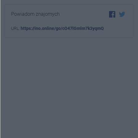
Powiadom znajomych
URL:
https://ino.online/go/cO47lGmlm7k3yqmQ