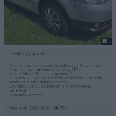
photo_size_select_actual
6
Lokalizacja: dowolna
Sprzedam samochód osobowy Volkswagen Fox z ---- roku
Auto - osobowe,- drzwiowe z instalacją LPG.
Ważność butli LPG ----,przegląd styczeń ----.
Stan licznika --- tys km. Oszczędne ,na łańcuszku rozrządu,
idealne do miasta i dojazdy do pracy.
Cały czas w użyciu, do zobaczenia w Inowrocławiu
Cena ---- zł
tel kontaktowy ---------
visibility
Ważne do: 2026-06-29 |
796