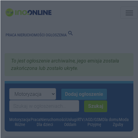
menu
search
PRACA
NIERUCHOMOŚCI
OGŁOSZENIA
To jest ogłoszenie archiwalne, jego emisja została
zakończona lub zostało ukryte.
Motoryzacja
Praca
Nieruchomości
Usługi
RTV/AGD/GSM
Dla domu
Moda
Różne
Dla dzieci
Oddam
Przyjmę
Zguby