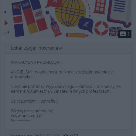
photo_size_select_actual
1
Lokalizacja: Inowrocław
WAKACYJNA PROMOCJA !!
ANGIELSKI - nauka, matura, korki, studia, konwersacje,
gramatyka.
"Jeśli nie potrafisz wyjaśnić czegoś --latkowi - to znaczy, że
sam nie rozumiesz" (A. Einstein o innych profesorach).
Ja rozumiem - i potrafię :)
Więcej szczegółów na:
www.piotr.edu.pl
tel. -----------