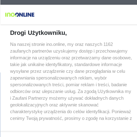
Drogi Użytkowniku,
Na naszej stronie ino.online, my oraz naszych 1162
zaufanych partnerów uzyskujemy dostęp i przechowujemy
informacje na urządzeniu oraz przetwarzamy dane osobowe,
takie jak unikalne identyfikatory, standardowe informacje
wysyłane przez urządzenie czy dane przeglądania w celu
zapewniania spersonalizowanych reklam, wybór
spersonalizowanych treści, pomiar reklam i treści, badanie
odbiorców oraz ulepszanie usług. Za zgodą Użytkownika my
regulamin
i Zaufani Partnerzy możemy używać dokładnych danych
reklama
geolokalizacyjnych oraz aktywnie skanować
redakcja
charakterystykę urządzenia do celów identyfikacji. Ponieważ
pliki cookies
cenimy Twoją prywatność, prosimy o zgodę na korzystanie z
prywatność
tych technologii poprzez kliknięcie „Akceptuję”. Zgoda jest
reklamacje
dobrowolna i zawsze możesz ją zmienić/wycofać klikając
gowork.pl