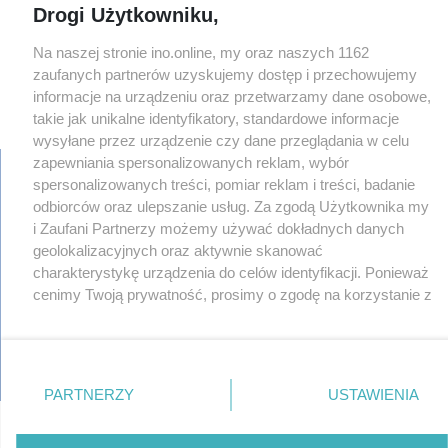
Drogi Użytkowniku,
Na naszej stronie ino.online, my oraz naszych 1162
zaufanych partnerów uzyskujemy dostęp i przechowujemy
informacje na urządzeniu oraz przetwarzamy dane osobowe,
×
takie jak unikalne identyfikatory, standardowe informacje
‹
›
wysyłane przez urządzenie czy dane przeglądania w celu
zapewniania spersonalizowanych reklam, wybór
spersonalizowanych treści, pomiar reklam i treści, badanie
odbiorców oraz ulepszanie usług. Za zgodą Użytkownika my
regulamin
i Zaufani Partnerzy możemy używać dokładnych danych
reklama
geolokalizacyjnych oraz aktywnie skanować
redakcja
charakterystykę urządzenia do celów identyfikacji. Ponieważ
pliki cookies
cenimy Twoją prywatność, prosimy o zgodę na korzystanie z
prywatność
tych technologii poprzez kliknięcie „Akceptuję”. Zgoda jest
reklamacje
dobrowolna i zawsze możesz ją zmienić/wycofać klikając
gowork.pl
przycisk ustawień prywatności znajdujący się w lewym
oferty pracy
© copyright 2000-2026 Ino-online Media
dolnym rogu strony
. Niektóre rodzaje przetwarzania
PARTNERZY
USTAWIENIA
danych nie wymagają zgody użytkownika, ale masz prawo
sprzeciwić się takiemu przetwarzaniu. Preferencje będą