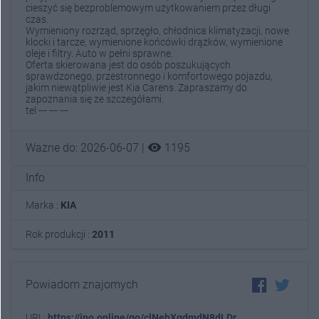
cieszyć się bezproblemowym użytkowaniem przez długi
czas.
Wymieniony rozrząd, sprzęgło, chłodnica klimatyzacji, nowe
klocki i tarcze, wymienione końcówki drążków, wymienione
oleje i filtry. Auto w pełni sprawne.
Oferta skierowana jest do osób poszukujących
sprawdzonego, przestronnego i komfortowego pojazdu,
jakim niewątpliwie jest Kia Carens. Zapraszamy do
zapoznania się ze szczegółami.
tel --- --- ---
visibility
Ważne do: 2026-06-07 |
1195
Info
Marka :
KIA
Rok produkcji :
2011
Powiadom znajomych
URL:
https://ino.online/go/clNebXgdmdN8dLDr