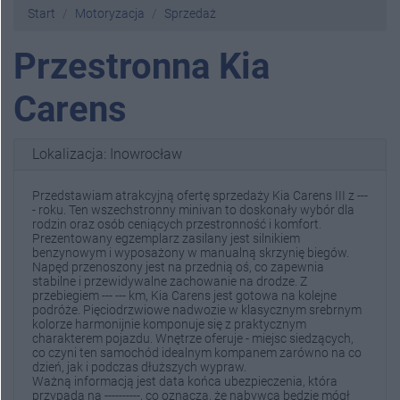
Start
Motoryzacja
Sprzedaż
Przestronna Kia
Carens
Lokalizacja: Inowrocław
Przedstawiam atrakcyjną ofertę sprzedaży Kia Carens III z ---
- roku. Ten wszechstronny minivan to doskonały wybór dla
rodzin oraz osób ceniących przestronność i komfort.
Prezentowany egzemplarz zasilany jest silnikiem
benzynowym i wyposażony w manualną skrzynię biegów.
Napęd przenoszony jest na przednią oś, co zapewnia
stabilne i przewidywalne zachowanie na drodze. Z
przebiegiem --- --- km, Kia Carens jest gotowa na kolejne
podróże. Pięciodrzwiowe nadwozie w klasycznym srebrnym
kolorze harmonijnie komponuje się z praktycznym
charakterem pojazdu. Wnętrze oferuje - miejsc siedzących,
co czyni ten samochód idealnym kompanem zarówno na co
dzień, jak i podczas dłuższych wypraw.
Ważną informacją jest data końca ubezpieczenia, która
przypada na ----------, co oznacza, że nabywca będzie mógł