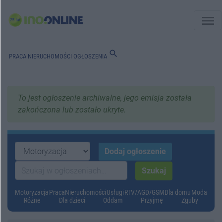
menu
search
PRACA
NIERUCHOMOŚCI
OGŁOSZENIA
To jest ogłoszenie archiwalne, jego emisja została
zakończona lub zostało ukryte.
Motoryzacja
Praca
Nieruchomości
Usługi
RTV/AGD/GSM
Dla domu
Moda
Różne
Dla dzieci
Oddam
Przyjmę
Zguby