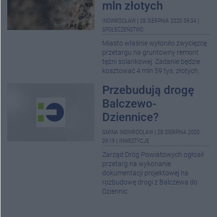
mln złotych
INOWROCŁAW
|
28 SIERPNIA 2020 09:34
|
SPOŁECZEŃSTWO
Miasto właśnie wyłoniło zwycięzcę
przetargu na gruntowny remont
tężni solankowej. Zadanie będzie
kosztować 4 mln 59 tys. złotych.
Przebudują drogę
Balczewo-
Dziennice?
GMINA INOWROCŁAW
|
28 SIERPNIA 2020
09:19
|
INWESTYCJE
Zarząd Dróg Powiatowych ogłosił
przetarg na wykonanie
dokumentacji projektowej na
rozbudowę drogi z Balczewa do
Dziennic.