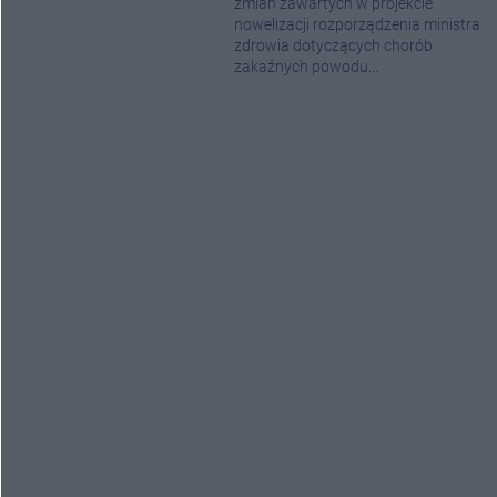
zmian zawartych w projekcie
nowelizacji rozporządzenia ministra
zdrowia dotyczących chorób
zakaźnych powodu...