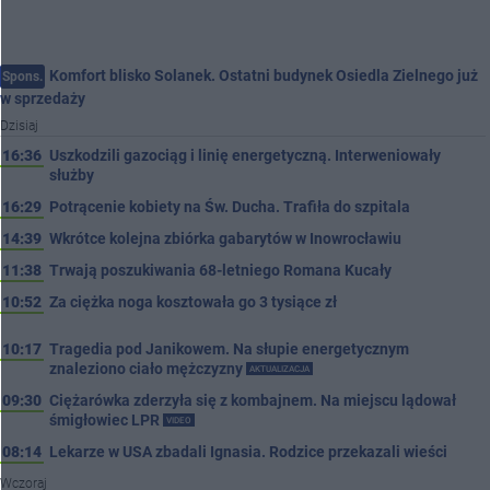
Komfort blisko Solanek. Ostatni budynek Osiedla Zielnego już
Spons.
w sprzedaży
Dzisiaj
16:36
Uszkodzili gazociąg i linię energetyczną. Interweniowały
służby
16:29
Potrącenie kobiety na Św. Ducha. Trafiła do szpitala
14:39
Wkrótce kolejna zbiórka gabarytów w Inowrocławiu
11:38
Trwają poszukiwania 68-letniego Romana Kucały
10:52
Za ciężka noga kosztowała go 3 tysiące zł
10:17
Tragedia pod Janikowem. Na słupie energetycznym
znaleziono ciało mężczyzny
AKTUALIZACJA
09:30
Ciężarówka zderzyła się z kombajnem. Na miejscu lądował
śmigłowiec LPR
VIDEO
08:14
Lekarze w USA zbadali Ignasia. Rodzice przekazali wieści
Wczoraj