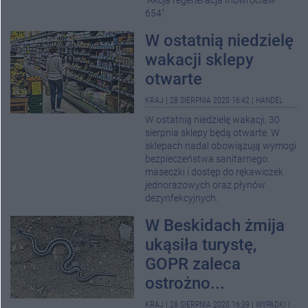
"Akcja regeneracja Inowrocław
654".
W ostatnią niedzielę
wakacji sklepy
otwarte
KRAJ
|
28 SIERPNIA 2020 16:42
|
HANDEL
W ostatnią niedzielę wakacji, 30
sierpnia sklepy będą otwarte. W
sklepach nadal obowiązują wymogi
bezpieczeństwa sanitarnego:
maseczki i dostęp do rękawiczek
jednorazowych oraz płynów
dezynfekcyjnych.
W Beskidach żmija
ukąsiła turystę,
GOPR zaleca
ostrożno...
KRAJ
|
28 SIERPNIA 2020 16:39
|
WYPADKI I