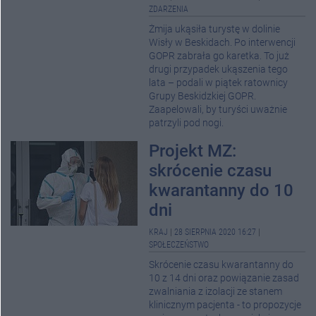
ZDARZENIA
Żmija ukąsiła turystę w dolinie
Wisły w Beskidach. Po interwencji
GOPR zabrała go karetka. To już
drugi przypadek ukąszenia tego
lata – podali w piątek ratownicy
Grupy Beskidzkiej GOPR.
Zaapelowali, by turyści uważnie
patrzyli pod nogi.
Projekt MZ:
skrócenie czasu
kwarantanny do 10
dni
KRAJ
|
28 SIERPNIA 2020 16:27
|
SPOŁECZEŃSTWO
Skrócenie czasu kwarantanny do
10 z 14 dni oraz powiązanie zasad
zwalniania z izolacji ze stanem
klinicznym pacjenta - to propozycje