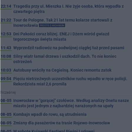
22:14
Tragedia przy ul. Mieszka I. Nie żyje osoba, która wypadła z
czwartego piętra
21:22
Tour de Pologne. Tak 21 lat temu kolarze startowali z
Inowrocławia
PROSTO Z ARCHIWUM
12:53
Dni Pakości coraz bliżej. ENEJ i Dżem wśród gwiazd
tegorocznego święta miasta
11:43
Wyprzedził radiowóz na podwójnej ciągłej tuż przed pasami
10:08
Silny wiatr łamał drzewa i uszkodził dach. To nie koniec
ostrzeżeń
10:03
Autobusy wróciły na Cegielną. Koniec remontu zatok
09:54
Pięciu nietrzeźwych uczestników ruchu wpadło w ręce policji.
Rekordzista miał 2,6 promila
Wcześniej
08-05
Inowrocław w "gorącej" czołówce. Według analizy Onetu nasze
miasto jest jednym z najbardziej narażonych na upały
08-05
Kombajn wpadł do rowu, są utrudnienia
08-05
Zmiany dla pasażerów na trasie Rojewo-Inowrocław
08-05
W sobotę Kujawski Festiwal Pieśni Ludowej