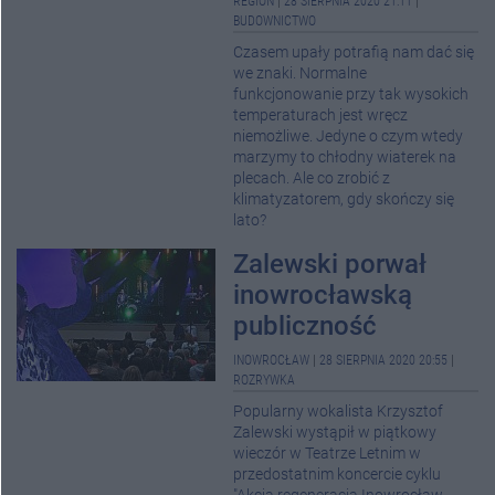
REGION
|
28 SIERPNIA 2020 21:11
|
BUDOWNICTWO
Czasem upały potrafią nam dać się
we znaki. Normalne
funkcjonowanie przy tak wysokich
temperaturach jest wręcz
niemożliwe. Jedyne o czym wtedy
marzymy to chłodny wiaterek na
plecach. Ale co zrobić z
klimatyzatorem, gdy skończy się
lato?
Zalewski porwał
inowrocławską
publiczność
INOWROCŁAW
|
28 SIERPNIA 2020 20:55
|
ROZRYWKA
Popularny wokalista Krzysztof
Zalewski wystąpił w piątkowy
wieczór w Teatrze Letnim w
przedostatnim koncercie cyklu