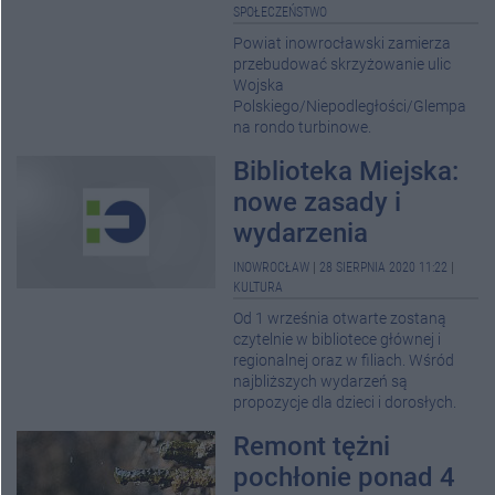
SPOŁECZEŃSTWO
Powiat inowrocławski zamierza
przebudować skrzyżowanie ulic
Wojska
Polskiego/Niepodległości/Glempa
na rondo turbinowe.
Biblioteka Miejska:
nowe zasady i
wydarzenia
INOWROCŁAW
|
28 SIERPNIA 2020 11:22
|
KULTURA
Od 1 września otwarte zostaną
czytelnie w bibliotece głównej i
regionalnej oraz w filiach. Wśród
najbliższych wydarzeń są
propozycje dla dzieci i dorosłych.
Remont tężni
pochłonie ponad 4