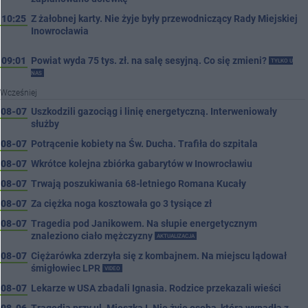
10:25
Z żałobnej karty. Nie żyje były przewodniczący Rady Miejskiej
Inowrocławia
09:01
Powiat wyda 75 tys. zł. na salę sesyjną. Co się zmieni?
TYLKO U
NAS
Wcześniej
08-07
Uszkodzili gazociąg i linię energetyczną. Interweniowały
służby
08-07
Potrącenie kobiety na Św. Ducha. Trafiła do szpitala
08-07
Wkrótce kolejna zbiórka gabarytów w Inowrocławiu
08-07
Trwają poszukiwania 68-letniego Romana Kucały
08-07
Za ciężka noga kosztowała go 3 tysiące zł
08-07
Tragedia pod Janikowem. Na słupie energetycznym
znaleziono ciało mężczyzny
AKTUALIZACJA
08-07
Ciężarówka zderzyła się z kombajnem. Na miejscu lądował
śmigłowiec LPR
VIDEO
08-07
Lekarze w USA zbadali Ignasia. Rodzice przekazali wieści