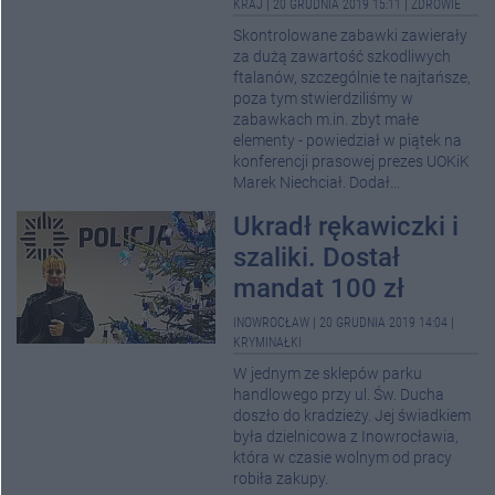
KRAJ
|
20 GRUDNIA 2019 15:11
|
ZDROWIE
Skontrolowane zabawki zawierały
za dużą zawartość szkodliwych
ftalanów, szczególnie te najtańsze,
poza tym stwierdziliśmy w
zabawkach m.in. zbyt małe
elementy - powiedział w piątek na
konferencji prasowej prezes UOKiK
Marek Niechciał. Dodał...
Ukradł rękawiczki i
szaliki. Dostał
mandat 100 zł
INOWROCŁAW
|
20 GRUDNIA 2019 14:04
|
KRYMINAŁKI
W jednym ze sklepów parku
handlowego przy ul. Św. Ducha
doszło do kradzieży. Jej świadkiem
była dzielnicowa z Inowrocławia,
która w czasie wolnym od pracy
robiła zakupy.