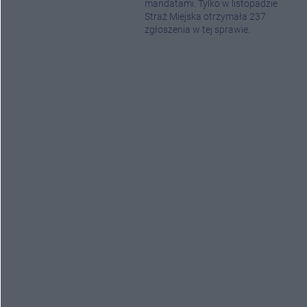
mandatami. Tylko w listopadzie
Straż Miejska otrzymała 237
zgłoszenia w tej sprawie.