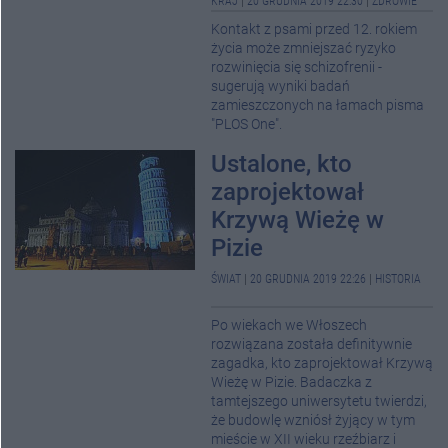
KRAJ
|
20 GRUDNIA 2019 22:30
|
ZDROWIE
Kontakt z psami przed 12. rokiem
życia może zmniejszać ryzyko
rozwinięcia się schizofrenii -
sugerują wyniki badań
zamieszczonych na łamach pisma
"PLOS One".
Ustalone, kto
zaprojektował
Krzywą Wieżę w
Pizie
ŚWIAT
|
20 GRUDNIA 2019 22:26
|
HISTORIA
Po wiekach we Włoszech
rozwiązana została definitywnie
zagadka, kto zaprojektował Krzywą
Wieżę w Pizie. Badaczka z
tamtejszego uniwersytetu twierdzi,
że budowlę wzniósł żyjący w tym
mieście w XII wieku rzeźbiarz i