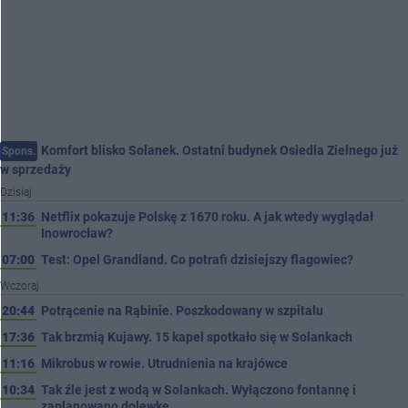
Komfort blisko Solanek. Ostatni budynek Osiedla Zielnego już
Spons.
w sprzedaży
Dzisiaj
11:36
Netflix pokazuje Polskę z 1670 roku. A jak wtedy wyglądał
Inowrocław?
07:00
Test: Opel Grandland. Co potrafi dzisiejszy flagowiec?
Wczoraj
20:44
Potrącenie na Rąbinie. Poszkodowany w szpitalu
17:36
Tak brzmią Kujawy. 15 kapel spotkało się w Solankach
11:16
Mikrobus w rowie. Utrudnienia na krajówce
10:34
Tak źle jest z wodą w Solankach. Wyłączono fontannę i
zaplanowano dolewkę