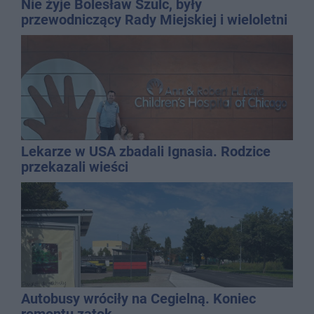
Nie żyje Bolesław Szulc, były
przewodniczący Rady Miejskiej i wieloletni
dyrektor SP 14
Lekarze w USA zbadali Ignasia. Rodzice
przekazali wieści
Autobusy wróciły na Cegielną. Koniec