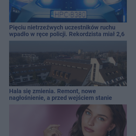
Pięciu nietrzeźwych uczestników ruchu
wpadło w ręce policji. Rekordzista miał 2,6
promila
Hala się zmienia. Remont, nowe
nagłośnienie, a przed wejściem stanie
QEMETICA ARENA