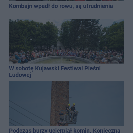
Kombajn wpadł do rowu, są utrudnienia
W sobotę Kujawski Festiwal Pieśni
Ludowej
Podczas burzy ucierpiał komin. Konieczna