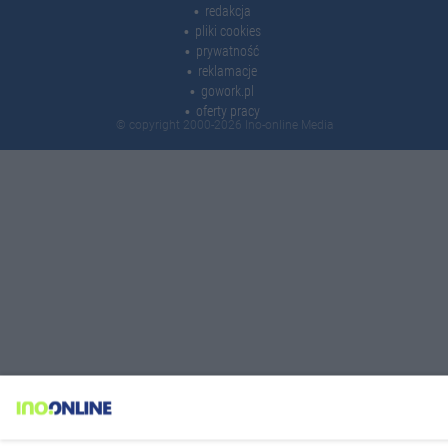
redakcja
pliki cookies
prywatność
reklamacje
gowork.pl
oferty pracy
© copyright 2000-2026 Ino-online Media