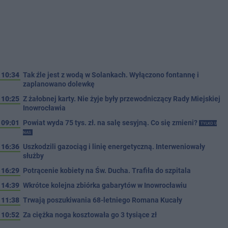
10:34
Tak źle jest z wodą w Solankach. Wyłączono fontannę i
zaplanowano dolewkę
10:25
Z żałobnej karty. Nie żyje były przewodniczący Rady Miejskiej
Inowrocławia
09:01
Powiat wyda 75 tys. zł. na salę sesyjną. Co się zmieni?
TYLKO U
NAS
16:36
Uszkodzili gazociąg i linię energetyczną. Interweniowały
służby
16:29
Potrącenie kobiety na Św. Ducha. Trafiła do szpitala
14:39
Wkrótce kolejna zbiórka gabarytów w Inowrocławiu
11:38
Trwają poszukiwania 68-letniego Romana Kucały
10:52
Za ciężka noga kosztowała go 3 tysiące zł