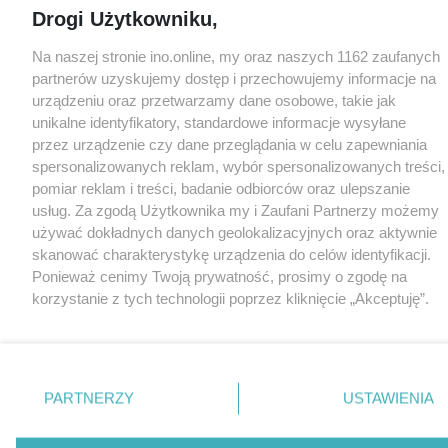
Drogi Użytkowniku,
Na naszej stronie ino.online, my oraz naszych 1162 zaufanych
partnerów uzyskujemy dostęp i przechowujemy informacje na
urządzeniu oraz przetwarzamy dane osobowe, takie jak
unikalne identyfikatory, standardowe informacje wysyłane
przez urządzenie czy dane przeglądania w celu zapewniania
spersonalizowanych reklam, wybór spersonalizowanych treści,
pomiar reklam i treści, badanie odbiorców oraz ulepszanie
usług. Za zgodą Użytkownika my i Zaufani Partnerzy możemy
używać dokładnych danych geolokalizacyjnych oraz aktywnie
skanować charakterystykę urządzenia do celów identyfikacji.
Ponieważ cenimy Twoją prywatność, prosimy o zgodę na
korzystanie z tych technologii poprzez kliknięcie „Akceptuję”.
Zgoda jest dobrowolna i zawsze możesz ją zmienić/wycofać
klikając przycisk ustawień prywatności znajdujący się w lewym
dolnym rogu strony
. Niektóre rodzaje przetwarzania danych
nie wymagają zgody użytkownika, ale masz prawo sprzeciwić
PARTNERZY
USTAWIENIA
się takiemu przetwarzaniu. Preferencje będą miały
zastosowania tylko na tej witrynie.