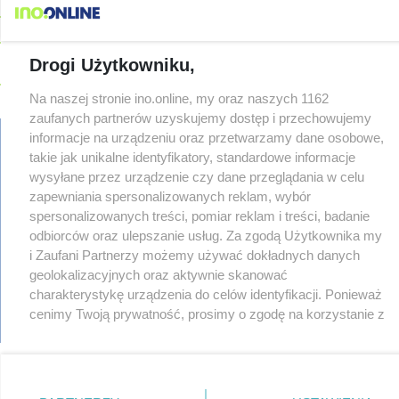
08-06
Autobusy wróciły na Cegielną. Koniec remontu zatok
08-06
Pięciu nietrzeźwych uczestników ruchu wpadło w ręce policji.
Rekordzista miał 2,6 promila
Drogi Użytkowniku,
08-05
Inowrocław w "gorącej" czołówce. Według analizy Onetu nasze
miasto jest jednym z najbardziej narażonych na upały
Na naszej stronie ino.online, my oraz naszych 1162
08-05
zaufanych partnerów uzyskujemy dostęp i przechowujemy
Kombajn wpadł do rowu, są utrudnienia
informacje na urządzeniu oraz przetwarzamy dane osobowe,
08-05
Zmiany dla pasażerów na trasie Rojewo-Inowrocław
takie jak unikalne identyfikatory, standardowe informacje
08-05
W sobotę Kujawski Festiwal Pieśni Ludowej
wysyłane przez urządzenie czy dane przeglądania w celu
regulamin
08-05
Podczas burzy ucierpiał komin. Konieczna była interwencja
zapewniania spersonalizowanych reklam, wybór
reklama
strażaków
spersonalizowanych treści, pomiar reklam i treści, badanie
redakcja
odbiorców oraz ulepszanie usług. Za zgodą Użytkownika my
08-05
Kto siedział za kierownicą Golfa? Kierowca zbiegł po kolizji
pliki cookies
i Zaufani Partnerzy możemy używać dokładnych danych
prywatność
08-05
Hala się zmienia. Remont, nowe nagłośnienie, a przed
reklamacje
geolokalizacyjnych oraz aktywnie skanować
wejściem stanie QEMETICA ARENA
TYLKO U NAS
gowork.pl
charakterystykę urządzenia do celów identyfikacji. Ponieważ
08-05
19 września pierwszy ligowy mecz Noteci. Znamy cały
oferty pracy
cenimy Twoją prywatność, prosimy o zgodę na korzystanie z
terminarz
© copyright 2000-2026 Ino-online Media
tych technologii poprzez kliknięcie „Akceptuję”. Zgoda jest
08-05
Po rezygnacji z tej inwestycji miasto wraca do tematu
dobrowolna i zawsze możesz ją zmienić/wycofać klikając
08-04
przycisk ustawień prywatności znajdujący się w lewym
Reklamy w centrum. Jego zdaniem Marcin Wroński jest w
błędzie [akt.]
dolnym rogu strony
. Niektóre rodzaje przetwarzania