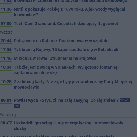
17:02
Inowrocław. Zderzenie motocykla i samochodu osobowego
11:36
Netflix pokazuje Polskę z 1670 roku. A jak wtedy wyglądał
Inowrocław?
07:00
Test: Opel Grandland. Co potrafi dzisiejszy flagowiec?
Wczoraj
20:44
Potrącenie na Rąbinie. Poszkodowany w szpitalu
17:36
Tak brzmią Kujawy. 15 kapel spotkało się w Solankach
11:16
Mikrobus w rowie. Utrudnienia na krajówce
10:34
Tak źle jest z wodą w Solankach. Wyłączono fontannę i
zaplanowano dolewkę
10:25
Z żałobnej karty. Nie żyje były przewodniczący Rady Miejskiej
Inowrocławia
09:01
Powiat wyda 75 tys. zł. na salę sesyjną. Co się zmieni?
TYLKO U
NAS
Wcześniej
08-07
Uszkodzili gazociąg i linię energetyczną. Interweniowały
służby