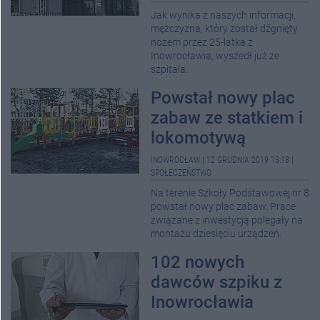
Jak wynika z naszych informacji,
mężczyzna, który został dźgnięty
nożem przez 25-latka z
Inowrocławia, wyszedł już ze
szpitala.
Powstał nowy plac
zabaw ze statkiem i
lokomotywą
INOWROCŁAW
|
12 GRUDNIA 2019 13:18
|
SPOŁECZEŃSTWO
Na terenie Szkoły Podstawowej nr 8
powstał nowy plac zabaw. Prace
związane z inwestycją polegały na
montażu dziesięciu urządzeń.
102 nowych
dawców szpiku z
Inowrocławia