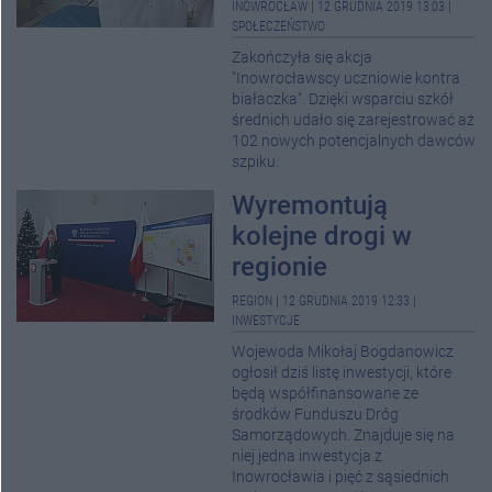
INOWROCŁAW
|
12 GRUDNIA 2019 13:03
|
SPOŁECZEŃSTWO
Zakończyła się akcja
"Inowrocławscy uczniowie kontra
białaczka". Dzięki wsparciu szkół
średnich udało się zarejestrować aż
102 nowych potencjalnych dawców
szpiku.
Wyremontują
kolejne drogi w
regionie
REGION
|
12 GRUDNIA 2019 12:33
|
INWESTYCJE
Wojewoda Mikołaj Bogdanowicz
ogłosił dziś listę inwestycji, które
będą współfinansowane ze
środków Funduszu Dróg
Samorządowych. Znajduje się na
niej jedna inwestycja z
Inowrocławia i pięć z sąsiednich