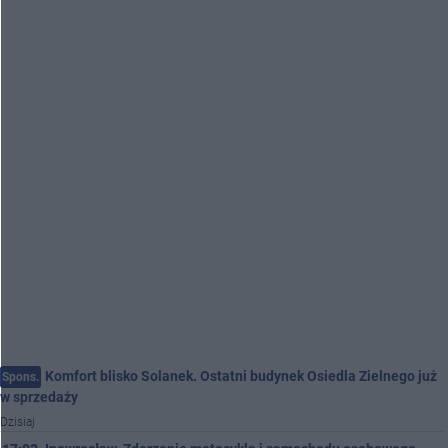
Komfort blisko Solanek. Ostatni budynek Osiedla Zielnego już
Spons.
w sprzedaży
Dzisiaj