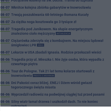
08-07
Potrącenie kobiety na Św. Ducha. Trafiła do szpitala
08-07
Wkrótce kolejna zbiórka gabarytów w Inowrocławiu
08-07
Trwają poszukiwania 68-letniego Romana Kucały
08-07
Za ciężka noga kosztowała go 3 tysiące zł
08-07
Tragedia pod Janikowem. Na słupie energetycznym
znaleziono ciało mężczyzny
AKTUALIZACJA
08-07
Ciężarówka zderzyła się z kombajnem. Na miejscu lądował
śmigłowiec LPR
VIDEO
08-07
Lekarze w USA zbadali Ignasia. Rodzice przekazali wieści
08-06
Tragedia przy ul. Mieszka I. Nie żyje osoba, która wypadła z
czwartego piętra
08-06
Tour de Pologne. Tak 21 lat temu kolarze startowali z
Inowrocławia
PROSTO Z ARCHIWUM
08-06
Dni Pakości coraz bliżej. ENEJ i Dżem wśród gwiazd
tegorocznego święta miasta
08-06
Wyprzedził radiowóz na podwójnej ciągłej tuż przed pasami
08-06
Silny wiatr łamał drzewa i uszkodził dach. To nie koniec
ostrzeżeń