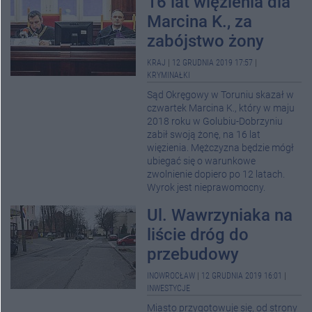
16 lat więzienia dla
Marcina K., za
zabójstwo żony
KRAJ
|
12 GRUDNIA 2019 17:57
|
KRYMINAŁKI
Sąd Okręgowy w Toruniu skazał w
czwartek Marcina K., który w maju
2018 roku w Golubiu-Dobrzyniu
zabił swoją żonę, na 16 lat
więzienia. Mężczyzna będzie mógł
ubiegać się o warunkowe
zwolnienie dopiero po 12 latach.
Wyrok jest nieprawomocny.
Ul. Wawrzyniaka na
liście dróg do
przebudowy
INOWROCŁAW
|
12 GRUDNIA 2019 16:01
|
INWESTYCJE
Miasto przygotowuje się, od strony