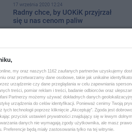
17 września 2020 12:24
Radny chce, by UOKiK przyjrzał
się u nas cenom paliw
niku,
o.online, my oraz naszych 1162 zaufanych partnerów uzyskujemy dos
niu oraz przetwarzamy dane osobowe, takie jak unikalne identyfikat
przez urządzenie czy dane przeglądania w celu zapewniania sperson
ych treści, pomiar reklam i treści, badanie odbiorców oraz ulepszan
14 września 2020 18:09
fani Partnerzy możemy używać dokładnych danych geolokalizacyjn
Kaskadowe kontrole prędkości w
tykę urządzenia do celów identyfikacji. Ponieważ cenimy Twoją pry
z tych technologii poprzez kliknięcie „Akceptuję”. Zgoda jest dobro
j
ramach "Road Safety Days", nie
ikając przycisk ustawień prywatności znajdujący się w lewym dolny
będzie taryfy ulgowej
etwarzania danych nie wymagają zgody użytkownika, ale masz prawo 
. Preferencje będą miały zastosowania tylko na tej witrynie.