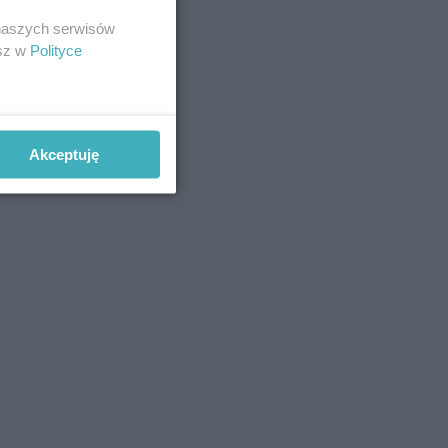
 naszych serwisów
esz w
Polityce
Akceptuję