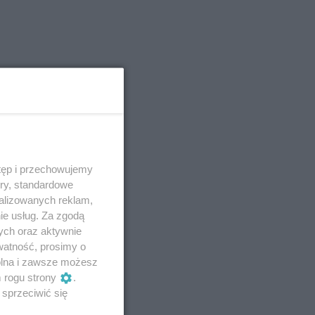
tęp i przechowujemy
ory, standardowe
alizowanych reklam,
ie usług. Za zgodą
ych oraz aktywnie
watność, prosimy o
wolna i zawsze możesz
m rogu strony
.
sprzeciwić się