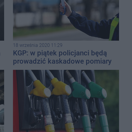
18 września 2020 11:29
a
KGP: w piątek policjanci będą
prowadzić kaskadowe pomiary
prędkości