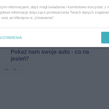
szymi informacjami, abyś mógł świadomie i komfortowo korzystać z
gółowe informacje dotyczące przetwarzania Twoich danych znajdzi
s
oraz po kliknięciu w „Ustawienia”.
USTAWIENIA
6 września 2020 07:00
Pokaż nam swoje auto - co na
jesień?
.
54
55
»