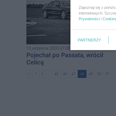
Zapoznaj się z poniż
internetowych. Szcze
Prywatności
i
Cookie
PARTNERZY
13 września 2020 07:00
Pojechał po Passata, wrócił
Celicą
«
1
2
...
45
46
47
48
49
50
51
..