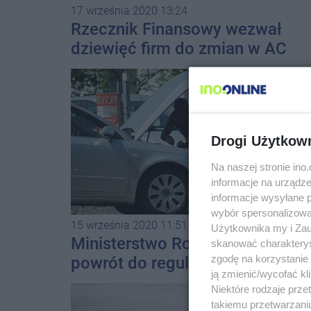
17 września 2020 13:24
Rzecznik Finansowy wezwał
dziewięć firm do zmian w AC
komunikacyjnym
Drogi Użytkow
Na naszej stronie in
informacje na urządze
informacje wysyłane 
wybór spersonalizowan
15 września 2020 11:51
Użytkownika my i Zau
Ministerstwo Rozwoju rozważa
skanować charakterys
zgodę na korzystanie 
powrót do regulacji podnoszące
ją zmienić/wycofać kl
akcyzę na auta używane
Niektóre rodzaje prz
takiemu przetwarzaniu