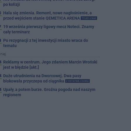
po kolizji
5
Hala się zmienia. Remont, nowe nagłośnienie, a
przed wejściem stanie QEMETICA ARENA
TYLKO U NAS
7
19 września pierwszy ligowy mecz Noteci. Znamy
cały terminarz
4
Po rezygnacji z tej inwestycji miasto wraca do
tematu
niej
4
Reklamy w centrum. Jego zdaniem Marcin Wroński
jest w błędzie [akt.]
4
Duże utrudnienia na Dworcowej. Dwa pasy
blokowała przyczepa od ciągnika
Z OSTATNIEJ CHWILI
4
Upały, a potem burze. Groźna pogoda nad naszym
regionem
4
Ruszyła modernizacja remizy OSP w Pakości
4
Kolizja na Rąbinie. Policja szuka kierowcy Golfa
4
91-latek chciał pomnożyć oszczędności. Stracił
ponad 10 tys. zł