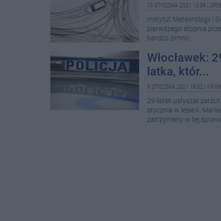
10 STYCZNIA 2021 13:39
|
SPO
Instytut Meteorologii i
pierwszego stopnia prze
bardzo zimno.
Włocławek: 29
latka, któr...
9 STYCZNIA 2021 19:52
|
KRYM
29-latek usłyszał zarzut
stycznia w lesie k. Mar
zatrzymany w tej sprawie