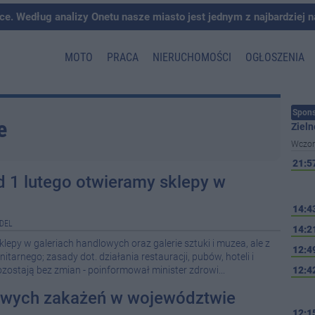
ce. Według analizy Onetu nasze miasto jest jednym z najbardziej 
MOTO
PRACA
NIERUCHOMOŚCI
OGŁOSZENIA
Spons
e
Zieln
Wczor
21:5
od 1 lutego otwieramy sklepy w
14:4
DEL
14:2
lepy w galeriach handlowych oraz galerie sztuki i muzea, ale z
12:4
arnego; zasady dot. działania restauracji, pubów, hoteli i
ostają bez zmian - poinformował minister zdrowi...
12:4
wych zakażeń w województwie
12:1