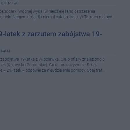
ŁECZEŃSTWO
08-0
 Gospodarki Wodnej wydał w niedzielę rano ostrzeżenia
d oblodzeniem dróg dla niemal całego kraju. W Tatrach ma być
21:5
-latek z zarzutem zabójstwa 19-
14:4
14:2
INAŁKI
12:4
 zabójstwa 19-latka z Włocławka. Ciało ofiary znaleziono 6
ianek (Kujawsko-Pomorskie). Grozi mu dożywocie. Drugi
12:4
 – 23-latek – odpowie za nieudzielenie pomocy. Obaj traf...
12:1
11:1
10:3