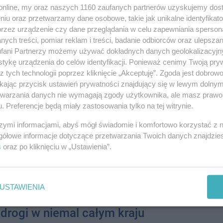
ADKI I ZDARZENIA
o.online, my oraz naszych 1160 zaufanych partnerów uzyskujemy dos
owiatowej w powiecie świeckim doszło do tragicznego wypadku
niu oraz przetwarzamy dane osobowe, takie jak unikalne identyfikat
08-0
arzenia zginęło małżeństwo. Śledztwo prowadzone w tej
przez urządzenie czy dane przeglądania w celu zapewniania sperson
yny wypadku.
ych treści, pomiar reklam i treści, badanie odbiorców oraz ulepszan
08-0
fani Partnerzy możemy używać dokładnych danych geolokalizacyjn
nął podczas morsowania
tykę urządzenia do celów identyfikacji. Ponieważ cenimy Twoją pry
08-0
ADKI I ZDARZENIA
z tych technologii poprzez kliknięcie „Akceptuję”. Zgoda jest dobro
się poszukiwania członka grupy morsów, który próbował
ikając przycisk ustawień prywatności znajdujący się w lewym dolny
08-0
ziora Urszulewskiego. Lekarz stwierdził zgon mężczyzny.
etwarzania danych nie wymagają zgody użytkownika, ale masz prawo 
. Preferencje będą miały zastosowania tylko na tej witrynie.
08-0
: ślisko w dziesięciu
szymi informacjami, abyś mógł świadomie i komfortowo korzystać z
08-0
ch
gółowe informacje dotyczące przetwarzania Twoich danych znajdzi
08-0
s
oraz po kliknięciu w „Ustawienia”.
ŁECZEŃSTWO
08-0
 stopnia przed oblodzeniem wydało we wtorek IMGW dla
08-0
Alerty obowiązują do godzin porannych w środę. Na śliską
ć będą musieli mieszkańcy m.in. Dolnego Śląska, Pomorza i
USTAWIENIA
08-0
08-0
 drogi w niemal całym kraju
08-0