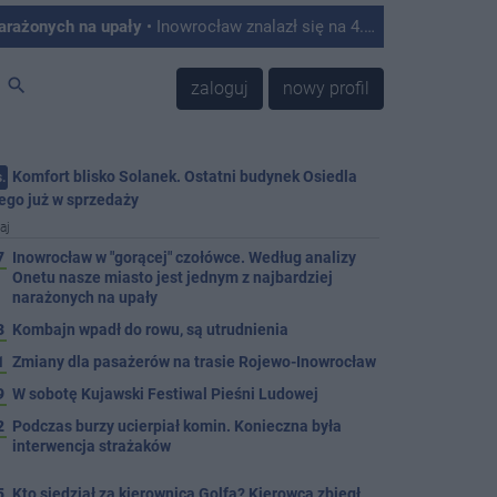
narażonych na upały
• Inowrocław znalazł się na 4. miejscu w Polsce w rankingu miast najbardziej podatnych na skutki upałów. Tak wynika z analizy przygotowanej przez Onet, który opracował autorski Indeks Podatności na Upały na podstawie danych satelitarnych, informacji o zabudowie, ilości zieleni oraz struktury mieszkańców.
search
zaloguj
nowy profil
Komfort blisko Solanek. Ostatni budynek Osiedla
.
ego już w sprzedaży
aj
7
Inowrocław w "gorącej" czołówce. Według analizy
Onetu nasze miasto jest jednym z najbardziej
narażonych na upały
3
Kombajn wpadł do rowu, są utrudnienia
1
Zmiany dla pasażerów na trasie Rojewo-Inowrocław
9
W sobotę Kujawski Festiwal Pieśni Ludowej
2
Podczas burzy ucierpiał komin. Konieczna była
interwencja strażaków
5
Kto siedział za kierownicą Golfa? Kierowca zbiegł