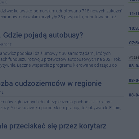
OWIE
ództwie kujawsko-pomorskim odnotowano 718 nowych zakażeń
11:1
cie inowrocławskim przybyły 33 przypadki, odnotowano też
10:3
. Gdzie pojadą autobusy?
07:5
NSPORT
anowicz podpisał dziś umowy z 39 samorządami, których
Wcześ
amach funduszu rozwoju przewozów autobusowych na 2021 rok.
zytywnie. Łączne wsparcie z programu kierowane od rządu do
08-0
08-0
czba cudzoziemców w regionie
CA
08-0
iemców zgłoszonych do ubezpieczenia pochodzi z Ukrainy -
czy. Ale w kujawsko-pomorskiem pracują też obywatele Filipin,
08-0
08-0
ła przeciskać się przez korytarz
08-0