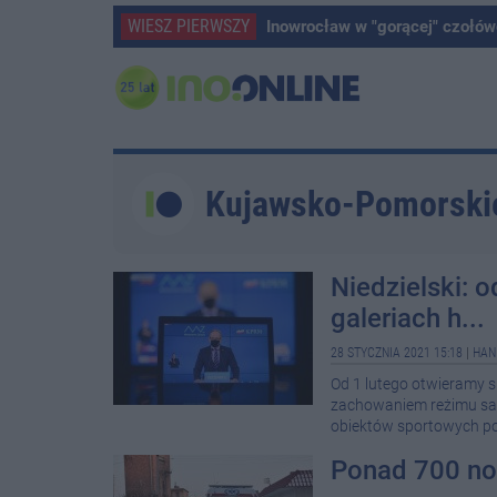
WIESZ PIERWSZY
Inowrocław w "gorącej" czołów
Kujawsko-Pomorski
Niedzielski: 
galeriach h...
28 STYCZNIA 2021 15:18
|
HAN
Od 1 lutego otwieramy sk
zachowaniem reżimu sanit
obiektów sportowych poz
Ponad 700 no