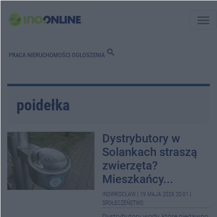
menu
search
PRACA
NIERUCHOMOŚCI
OGŁOSZENIA
poidełka
Dystrybutory w
Solankach straszą
zwierzęta?
Mieszkańcy...
INOWROCŁAW
|
19 MAJA 2026 20:01
|
SPOŁECZEŃSTWO
Dystrybutory wody, które niedawno