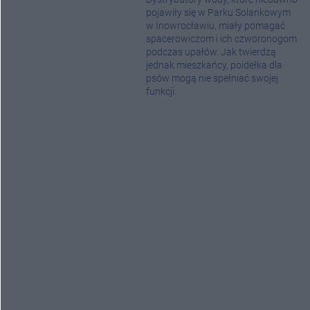
pojawiły się w Parku Solankowym
w Inowrocławiu, miały pomagać
spacerowiczom i ich czworonogom
podczas upałów. Jak twierdzą
jednak mieszkańcy, poidełka dla
psów mogą nie spełniać swojej
funkcji.