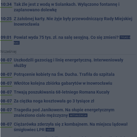
10:34
Tak źle jest z wodą w Solankach. Wyłączono fontannę i
zaplanowano dolewkę
10:25
Z żałobnej karty. Nie żyje były przewodniczący Rady Miejskiej
Inowrocławia
09:01
Powiat wyda 75 tys. zł. na salę sesyjną. Co się zmieni?
TYLKO U
NAS
Wcześniej
08-07
Uszkodzili gazociąg i linię energetyczną. Interweniowały
służby
08-07
Potrącenie kobiety na Św. Ducha. Trafiła do szpitala
08-07
Wkrótce kolejna zbiórka gabarytów w Inowrocławiu
08-07
Trwają poszukiwania 68-letniego Romana Kucały
08-07
Za ciężka noga kosztowała go 3 tysiące zł
08-07
Tragedia pod Janikowem. Na słupie energetycznym
znaleziono ciało mężczyzny
AKTUALIZACJA
08-07
Ciężarówka zderzyła się z kombajnem. Na miejscu lądował
śmigłowiec LPR
VIDEO