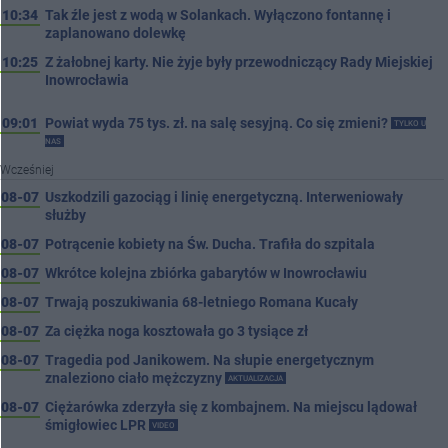
10:34
Tak źle jest z wodą w Solankach. Wyłączono fontannę i
zaplanowano dolewkę
10:25
Z żałobnej karty. Nie żyje były przewodniczący Rady Miejskiej
Inowrocławia
09:01
Powiat wyda 75 tys. zł. na salę sesyjną. Co się zmieni?
TYLKO U
NAS
Wcześniej
08-07
Uszkodzili gazociąg i linię energetyczną. Interweniowały
służby
08-07
Potrącenie kobiety na Św. Ducha. Trafiła do szpitala
08-07
Wkrótce kolejna zbiórka gabarytów w Inowrocławiu
08-07
Trwają poszukiwania 68-letniego Romana Kucały
08-07
Za ciężka noga kosztowała go 3 tysiące zł
08-07
Tragedia pod Janikowem. Na słupie energetycznym
znaleziono ciało mężczyzny
AKTUALIZACJA
08-07
Ciężarówka zderzyła się z kombajnem. Na miejscu lądował
śmigłowiec LPR
VIDEO