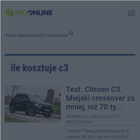
menu
search
PRACA
NIERUCHOMOŚCI
OGŁOSZENIA
ile kosztuje c3
Test. Citroen C3.
Miejski crossover za
mniej, niż 70 ty...
INOWROCŁAW
|
4 MAJA 2025 07:00
|
SPOŁECZEŃSTWO
<center>"Testujemy nowe auto w
mieście" #149</center><Br><Br>