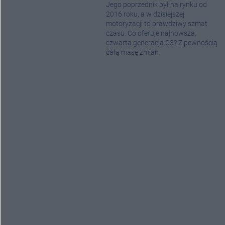
Jego poprzednik był na rynku od
2016 roku, a w dzisiejszej
motoryzacji to prawdziwy szmat
czasu. Co oferuje najnowsza,
czwarta generacja C3? Z pewnością
całą masę zmian.