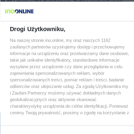
08-07
Lekarze w USA zbadali Ignasia. Rodzice przekazali wieści
08-06
Tragedia przy ul. Mieszka I. Nie żyje osoba, która wypadła z
czwartego piętra
08-06
Tour de Pologne. Tak 21 lat temu kolarze startowali z
Drogi Użytkowniku,
Inowrocławia
PROSTO Z ARCHIWUM
08-06
Dni Pakości coraz bliżej. ENEJ i Dżem wśród gwiazd
Na naszej stronie ino.online, my oraz naszych 1162
tegorocznego święta miasta
zaufanych partnerów uzyskujemy dostęp i przechowujemy
08-06
Wyprzedził radiowóz na podwójnej ciągłej tuż przed pasami
informacje na urządzeniu oraz przetwarzamy dane osobowe,
takie jak unikalne identyfikatory, standardowe informacje
08-06
Silny wiatr łamał drzewa i uszkodził dach. To nie koniec
wysyłane przez urządzenie czy dane przeglądania w celu
ostrzeżeń
zapewniania spersonalizowanych reklam, wybór
08-06
Autobusy wróciły na Cegielną. Koniec remontu zatok
spersonalizowanych treści, pomiar reklam i treści, badanie
08-06
Pięciu nietrzeźwych uczestników ruchu wpadło w ręce policji.
odbiorców oraz ulepszanie usług. Za zgodą Użytkownika my
Rekordzista miał 2,6 promila
i Zaufani Partnerzy możemy używać dokładnych danych
08-05
Inowrocław w "gorącej" czołówce. Według analizy Onetu nasze
geolokalizacyjnych oraz aktywnie skanować
miasto jest jednym z najbardziej narażonych na upały
charakterystykę urządzenia do celów identyfikacji. Ponieważ
08-05
cenimy Twoją prywatność, prosimy o zgodę na korzystanie z
Kombajn wpadł do rowu, są utrudnienia
tych technologii poprzez kliknięcie „Akceptuję”. Zgoda jest
08-05
Zmiany dla pasażerów na trasie Rojewo-Inowrocław
dobrowolna i zawsze możesz ją zmienić/wycofać klikając
08-05
W sobotę Kujawski Festiwal Pieśni Ludowej
przycisk ustawień prywatności znajdujący się w lewym