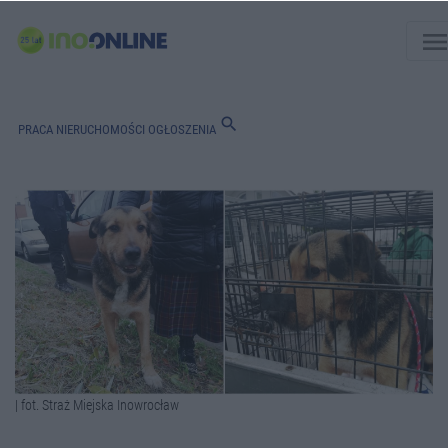
men
search
PRACA
NIERUCHOMOŚCI
OGŁOSZENIA
| fot. Straż Miejska Inowrocław