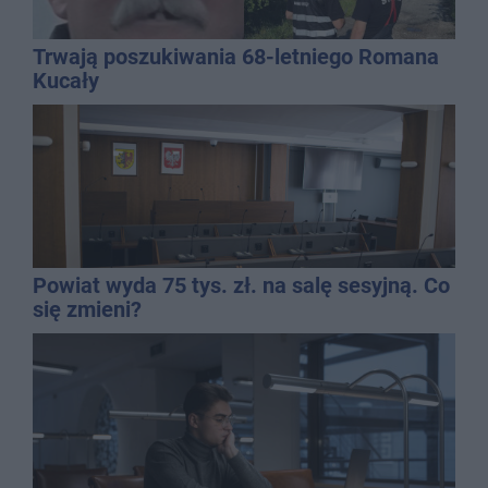
Trwają poszukiwania 68-letniego Romana
Kucały
Powiat wyda 75 tys. zł. na salę sesyjną. Co
się zmieni?