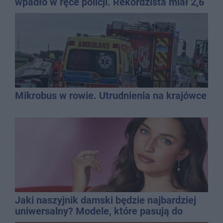
wpadło w ręce policji. Rekordzista miał 2,6
promila
Mikrobus w rowie. Utrudnienia na krajówce
Jaki naszyjnik damski będzie najbardziej
uniwersalny? Modele, które pasują do
wielu stylizacji