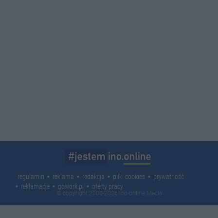
regulamin
reklama
redakcja
pliki cookies
prywatność
reklamacje
gowork.pl
oferty pracy
© copyright 2000-2026 Ino-online Media