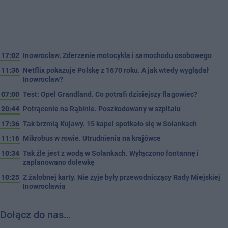
17:02
Inowrocław. Zderzenie motocykla i samochodu osobowego
11:36
Netflix pokazuje Polskę z 1670 roku. A jak wtedy wyglądał
Inowrocław?
07:00
Test: Opel Grandland. Co potrafi dzisiejszy flagowiec?
20:44
Potrącenie na Rąbinie. Poszkodowany w szpitalu
17:36
Tak brzmią Kujawy. 15 kapel spotkało się w Solankach
11:16
Mikrobus w rowie. Utrudnienia na krajówce
10:34
Tak źle jest z wodą w Solankach. Wyłączono fontannę i
zaplanowano dolewkę
10:25
Z żałobnej karty. Nie żyje były przewodniczący Rady Miejskiej
Inowrocławia
Dołącz do nas…