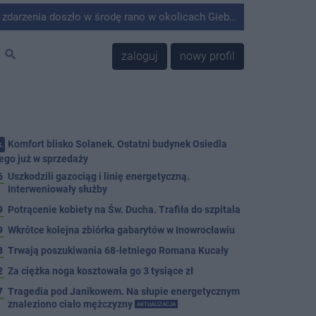
środę rano w okolicach Giebni koło Janikowa. Wówczas na słupie energetycznym odnaleziono ciało mężczyzny.
search
zaloguj
nowy profil
Komfort blisko Solanek. Ostatni budynek Osiedla
.
ego już w sprzedaży
6
Uszkodzili gazociąg i linię energetyczną.
Interweniowały służby
9
Potrącenie kobiety na Św. Ducha. Trafiła do szpitala
9
Wkrótce kolejna zbiórka gabarytów w Inowrocławiu
8
Trwają poszukiwania 68-letniego Romana Kucały
2
Za ciężka noga kosztowała go 3 tysiące zł
7
Tragedia pod Janikowem. Na słupie energetycznym
znaleziono ciało mężczyzny
AKTUALIZACJA