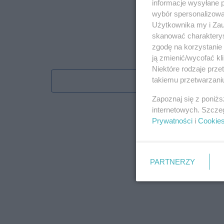
informacje wysyłane 
wybór spersonalizowan
Użytkownika my i Zau
skanować charakterys
zgodę na korzystanie 
ją zmienić/wycofać kl
Niektóre rodzaje prz
takiemu przetwarzaniu
Obserwu
Zapoznaj się z poniż
internetowych. Szcze
Prywatności
i
Cookie
PARTNERZY