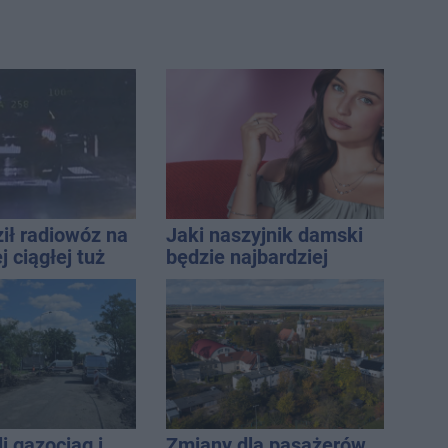
ił radiowóz na
Jaki naszyjnik damski
 ciągłej tuż
będzie najbardziej
sami
uniwersalny? Modele,
które pasują do wielu
stylizacji
i gazociąg i
Zmiany dla pasażerów