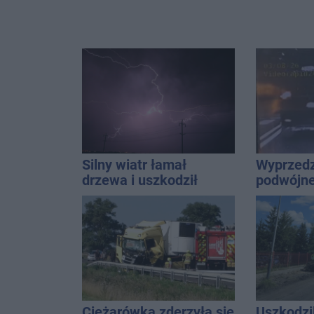
Silny wiatr łamał
Wyprzedz
drzewa i uszkodził
podwójnej
dach. To nie koniec
przed pa
ostrzeżeń
Ciężarówka zderzyła się
Uszkodzil