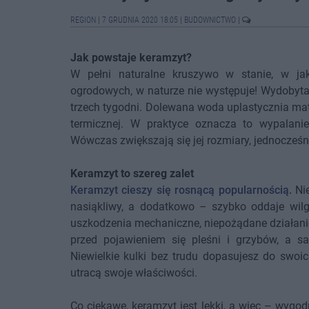
REGION
|
7 GRUDNIA 2020 18:05
|
BUDOWNICTWO
|
Jak powstaje keramzyt?
W pełni naturalne kruszywo w stanie, w ja
ogrodowych, w naturze nie występuje! Wydobyta
trzech tygodni. Dolewana woda uplastycznia mat
termicznej. W praktyce oznacza to wypalanie
Wówczas zwiększają się jej rozmiary, jednocześ
Keramzyt to szereg zalet
Keramzyt cieszy się rosnącą popularnością.
Nie
nasiąkliwy, a dodatkowo – szybko oddaje wilgo
uszkodzenia mechaniczne, niepożądane działani
przed pojawieniem się pleśni i grzybów, a sa
Niewielkie kulki bez trudu dopasujesz do swoi
utracą swoje właściwości.
Co ciekawe, keramzyt jest lekki, a więc – wygod