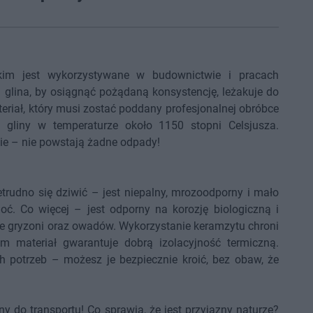
kim jest wykorzystywane w budownictwie i pracach
 glina, by osiągnąć pożądaną konsystencję, leżakuje do
eriał, który musi zostać poddany profesjonalnej obróbce
 gliny w temperaturze około 1150 stopni Celsjusza.
nie – nie powstają żadne odpady!
trudno się dziwić – jest niepalny, mrozoodporny i mało
ć. Co więcej – jest odporny na korozję biologiczną i
e gryzoni oraz owadów. Wykorzystanie keramzytu chroni
m materiał gwarantuje dobrą izolacyjność termiczną.
ch potrzeb – możesz je bezpiecznie kroić, bez obaw, że
ny do transportu! Co sprawia, że jest przyjazny naturze?