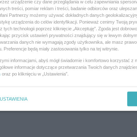
przez urządzenie czy dane przeglądania w celu zapewniania sperson
ych treści, pomiar reklam i treści, badanie odbiorców oraz ulepszan
fani Partnerzy możemy używać dokładnych danych geolokalizacyjn
tykę urządzenia do celów identyfikacji. Ponieważ cenimy Twoją pry
z tych technologii poprzez kliknięcie „Akceptuję”. Zgoda jest dobro
ikając przycisk ustawień prywatności znajdujący się w lewym dolny
etwarzania danych nie wymagają zgody użytkownika, ale masz prawo 
. Preferencje będą miały zastosowania tylko na tej witrynie.
j nas w Google News
szymi informacjami, abyś mógł świadomie i komfortowo korzystać z
gółowe informacje dotyczące przetwarzania Twoich danych znajdzi
s
oraz po kliknięciu w „Ustawienia”.
USTAWIENIA