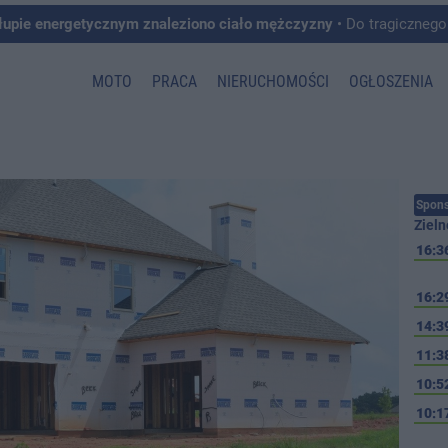
łupie energetycznym znaleziono ciało mężczyzny
• Do tragicznego zdarzenia doszło w 
MOTO
PRACA
NIERUCHOMOŚCI
OGŁOSZENIA
Spons
Zieln
16:3
16:2
14:3
11:3
10:5
10:1