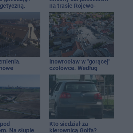
rgetyczną.
na trasie Rojewo-
iowały służby
Inowrocław
zmienia.
Inowrocław w "gorącej"
 nowe
czołówce. Według
nie, a przed
analizy Onetu nasze
 stanie
miasto jest jednym z
CA ARENA
najbardziej narażonych
na upały
 pod
Kto siedział za
m. Na słupie
kierownicą Golfa?