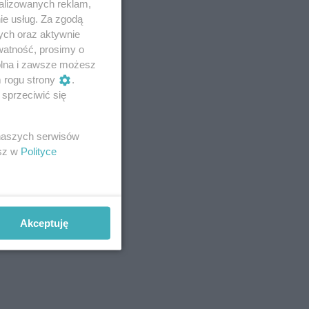
alizowanych reklam,
ie usług. Za zgodą
ych oraz aktywnie
watność, prosimy o
wolna i zawsze możesz
m rogu strony
.
sprzeciwić się
 naszych serwisów
esz w
Polityce
Akceptuję