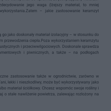
decydowanie jego waga (lżejszy materiał, to mniej
 wykorzystania.Zatem – jakie zastosowanie keramzyt
ją go jako doskonały materiał izolacyjny – w stosunku do
em przewodzenia ciepła.Poza wykorzystaniem keramzytu
h akustycznych i przeciwwilgociowych. Doskonale sprawdza
ndamentowych i piwnicznych, a także – na podłogach
czne zastosowanie także w ogrodnictwie, zarówno w
Tani, lekki i nieszkodliwy, może być wykorzystywany jako
 albo materiał ściółkowy. Chcesz wspomóc swoje rośłiny i
 o stałe nawilżenie powietrza, zalewając rozłożony na