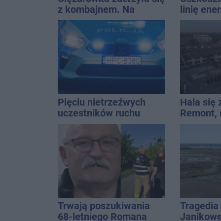
z kombajnem. Na
linię ene
miejscu lądował
Interwen
śmigłowiec LPR
Pięciu nietrzeźwych
Hala się 
uczestników ruchu
Remont,
wpadło w ręce policji.
nagłośnie
Rekordzista miał 2,6
wejściem
promila
QEMETI
Trwają poszukiwania
Tragedia
68-letniego Romana
Janikowe