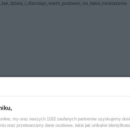
niku,
o.online, my oraz naszych 1162 zaufanych partnerów uzyskujemy dos
niu oraz przetwarzamy dane osobowe, takie jak unikalne identyfikat