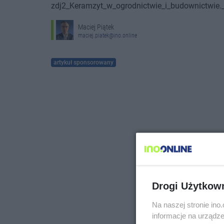
Maciej Piątek
maciej.piatek@ino.online
artykuł sponsorowany
Drogi Użytkow
Na naszej stronie in
informacje na urządze