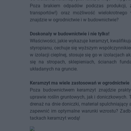
Poza brakiem odpadów podczas produkcji, z
transportów!) oraz możliwość wielokrotnego
znajdzie w ogrodnictwie i w budownictwie?
Doskonały w budownictwie i nie tylko!
Właściwości, jakie wykazuje keramzyt, kwalifiku
styropianu, cechuje się wyższym współczynniki
w izolacji cieplnej, stosuje się go w izolacjac
się na stropach, sklepieniach, ścianach fu
układanych na gruncie.
Keramzyt ma wiele zastosowań w ogrodnictwie
Poza budownictwem keramzyt znajdzie prakty
uprawie roślin gruntowych, jak i doniczkowych. 
drenaż na dnie doniczki, materiał spulchniający
zapewnić im optymalne warunki wzrostu? Zadbaj
tackach keramzyt wodą!