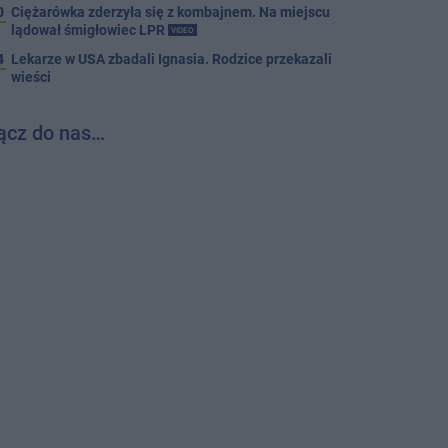
0
Ciężarówka zderzyła się z kombajnem. Na miejscu
lądował śmigłowiec LPR
VIDEO
4
Lekarze w USA zbadali Ignasia. Rodzice przekazali
wieści
ącz do nas…