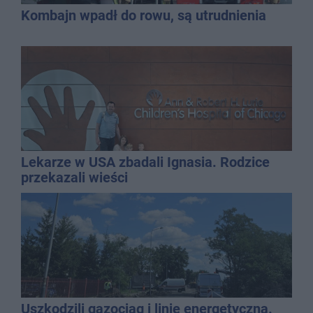
Kombajn wpadł do rowu, są utrudnienia
Lekarze w USA zbadali Ignasia. Rodzice
przekazali wieści
Uszkodzili gazociąg i linię energetyczną.