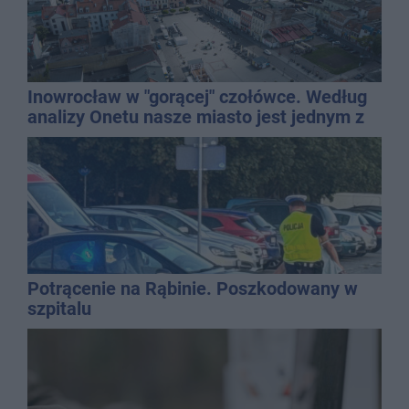
Inowrocław w "gorącej" czołówce. Według
analizy Onetu nasze miasto jest jednym z
najbardziej narażonych na upały
Potrącenie na Rąbinie. Poszkodowany w
szpitalu