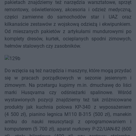
pakietach znajdziemy też narzędzia warsztatowe, sprzęt
remontowy, oświetleniowy, akcesoria i odzież medyczną,
części zamienne do samochodów star i UAZ oraz
kilkanaście zestawów z wojskową odzieżą i ekwipunkiem.
Od mieszanych pakietów z artykułami mundurowymi po
komplety dresów, kurtek, ocieplanych spodni zimowych,
hełmów stalowych czy zasobników.
Do wzięcia są też narzędzia i maszyny, które mogą przydać
się w pracach porządkowych w sezonie jesiennym i
zimowym. Na przetargu kupimy m.in. dmuchawę do liści
marki Husqvarna czy odśnieżarki spalinowe. Wśród
wystawionych pozycji znajdziemy też tak zróżnicowane
produkty jak kuchnia polowa KP-340 z wyposażeniem
(4 500 zł), pianino legnica M110 B-315 (500 zł), manekin
ambu do nauki resuscytacji z oprogramowaniem i
komputerem (5 700 zł), aparat nurkowy P-22/UAN-82 (600