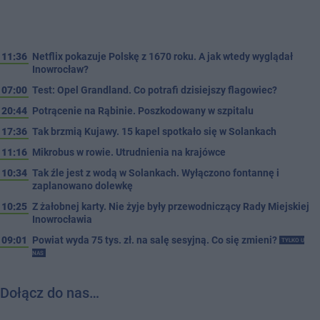
11:36
Netflix pokazuje Polskę z 1670 roku. A jak wtedy wyglądał
Inowrocław?
07:00
Test: Opel Grandland. Co potrafi dzisiejszy flagowiec?
20:44
Potrącenie na Rąbinie. Poszkodowany w szpitalu
17:36
Tak brzmią Kujawy. 15 kapel spotkało się w Solankach
11:16
Mikrobus w rowie. Utrudnienia na krajówce
10:34
Tak źle jest z wodą w Solankach. Wyłączono fontannę i
zaplanowano dolewkę
10:25
Z żałobnej karty. Nie żyje były przewodniczący Rady Miejskiej
Inowrocławia
09:01
Powiat wyda 75 tys. zł. na salę sesyjną. Co się zmieni?
TYLKO U
NAS
Dołącz do nas…