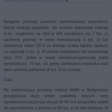
BYDGOSZCZ
|
6 LISTOPADA 2020 14:06
|
HANDEL
|
Bydgoski przetarg powinien zainteresować wszystkich,
którzy szukają pojazdów. Na nowych właścicieli czekają
m.in.: rozgłośnia na UAZ-ie 452 wyceniona na 7 tys. zł,
sanitarny polonez w cenie wywoławczej 4 tys. zł czy
dostawczy lublin 3314 za którego trzeba będzie zapłacić
co najmniej 2 tys. zł. W ofercie znajdziemy też samochody
jelcz 315. Jeden w wersji ratowniczo-gaśniczej (cena
wywoławcza: 10 tys. zł), jedna polewarko-zmywarka oraz
dwie cysterny paliwowe (8 tys. zł za sztukę).
Na nadchodzący przetarg oddział AMW w Bydgoszczy
przygotował duży wybór pakietów, których ceny
wywoławcze zaczynają się już od 40 zł w przypadku szelek
do oporządzenia, a kończą na 40 tys. zł za olej okrętowy. W