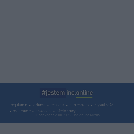
regulamin
reklama
redakcja
pliki cookies
prywatność
reklamacje
gowork.pl
oferty pracy
© copyright 2000-2026 Ino-online Media