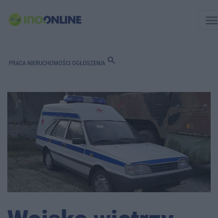
men
search
PRACA
NIERUCHOMOŚCI
OGŁOSZENIA