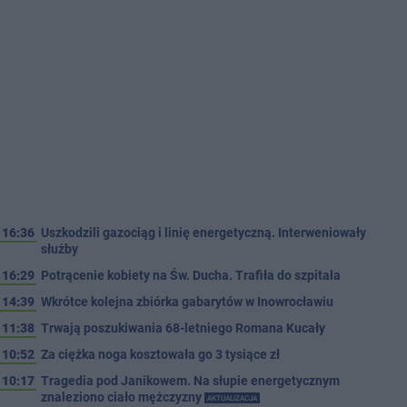
16:36
Uszkodzili gazociąg i linię energetyczną. Interweniowały
służby
16:29
Potrącenie kobiety na Św. Ducha. Trafiła do szpitala
14:39
Wkrótce kolejna zbiórka gabarytów w Inowrocławiu
11:38
Trwają poszukiwania 68-letniego Romana Kucały
10:52
Za ciężka noga kosztowała go 3 tysiące zł
10:17
Tragedia pod Janikowem. Na słupie energetycznym
znaleziono ciało mężczyzny
AKTUALIZACJA