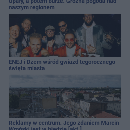
Upały, a potem burze. Groźna pogoda nad
naszym regionem
ENEJ i Dżem wśród gwiazd tegorocznego
święta miasta
Reklamy w centrum. Jego zdaniem Marcin
Wroński jest w błędzie [akt.]