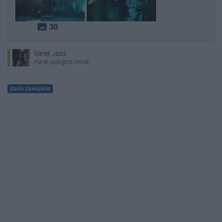
photo_size_select_actual
30
Marek Jasik
marek.jasik@ino.online
daria zawiałow