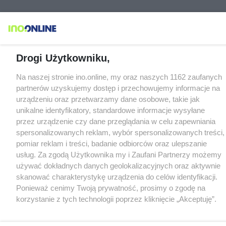
Drogi Użytkowniku,
Na naszej stronie ino.online, my oraz naszych 1162 zaufanych
partnerów uzyskujemy dostęp i przechowujemy informacje na
urządzeniu oraz przetwarzamy dane osobowe, takie jak
unikalne identyfikatory, standardowe informacje wysyłane
przez urządzenie czy dane przeglądania w celu zapewniania
spersonalizowanych reklam, wybór spersonalizowanych treści,
pomiar reklam i treści, badanie odbiorców oraz ulepszanie
usług. Za zgodą Użytkownika my i Zaufani Partnerzy możemy
używać dokładnych danych geolokalizacyjnych oraz aktywnie
skanować charakterystykę urządzenia do celów identyfikacji.
Ponieważ cenimy Twoją prywatność, prosimy o zgodę na
korzystanie z tych technologii poprzez kliknięcie „Akceptuję”.
Zgoda jest dobrowolna i zawsze możesz ją zmienić/wycofać
klikając przycisk ustawień prywatności znajdujący się w lewym