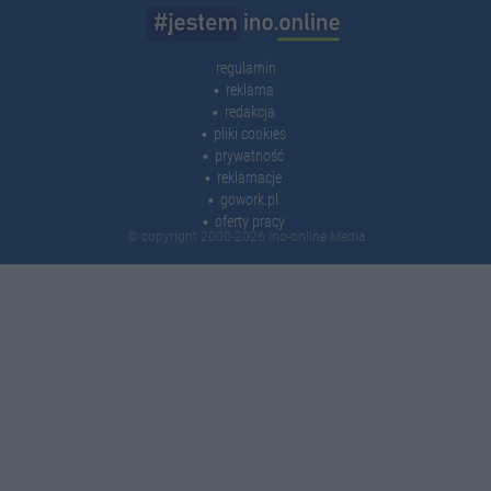
regulamin
reklama
redakcja
pliki cookies
prywatność
reklamacje
gowork.pl
oferty pracy
© copyright 2000-2026 Ino-online Media