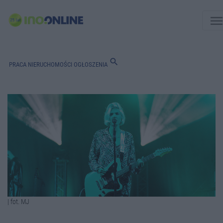
men
search
PRACA
NIERUCHOMOŚCI
OGŁOSZENIA
| fot. MJ