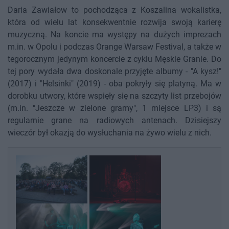
Daria Zawiałow to pochodząca z Koszalina wokalistka,
która od wielu lat konsekwentnie rozwija swoją karierę
muzyczną. Na koncie ma występy na dużych imprezach
m.in. w Opolu i podczas Orange Warsaw Festival, a także w
tegorocznym jedynym koncercie z cyklu Męskie Granie. Do
tej pory wydała dwa doskonale przyjęte albumy - "A kysz!"
(2017) i "Helsinki" (2019) - oba pokryły się platyną. Ma w
dorobku utwory, które wspięły się na szczyty list przebojów
(m.in. "Jeszcze w zielone gramy", 1 miejsce LP3) i są
regularnie grane na radiowych antenach. Dzisiejszy
wieczór był okazją do wysłuchania na żywo wielu z nich.