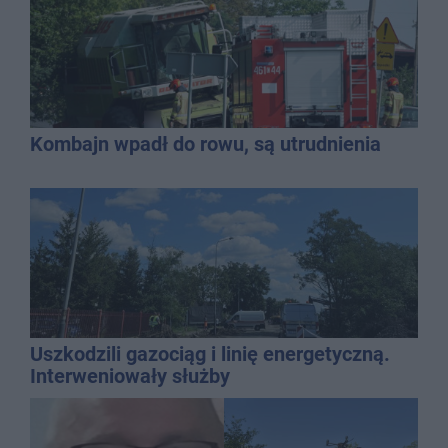
Kombajn wpadł do rowu, są utrudnienia
Uszkodzili gazociąg i linię energetyczną.
Interweniowały służby