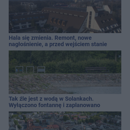
Hala się zmienia. Remont, nowe
nagłośnienie, a przed wejściem stanie
QEMETICA ARENA
Tak źle jest z wodą w Solankach.
Wyłączono fontannę i zaplanowano
dolewkę