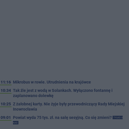
11:16
Mikrobus w rowie. Utrudnienia na krajówce
10:34
Tak źle jest z wodą w Solankach. Wyłączono fontannę i
zaplanowano dolewkę
10:25
Z żałobnej karty. Nie żyje były przewodniczący Rady Miejskiej
Inowrocławia
09:01
Powiat wyda 75 tys. zł. na salę sesyjną. Co się zmieni?
TYLKO U
NAS