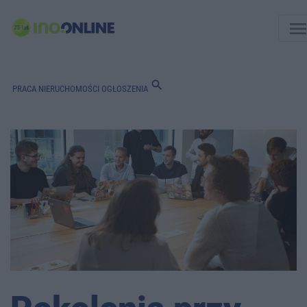
men
search
PRACA
NIERUCHOMOŚCI
OGŁOSZENIA