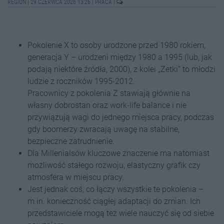
REGION
|
29 CZERWCA 2026 13:26
|
PRACA
|
Pokolenie X to osoby urodzone przed 1980 rokiem,
generacja Y – urodzeni między 1980 a 1995 (lub, jak
podają niektóre źródła, 2000), z kolei „Zetki” to młodzi
ludzie z roczników 1995-2012.
Pracownicy z pokolenia Z stawiają głównie na
własny dobrostan oraz work-life balance i nie
przywiązują wagi do jednego miejsca pracy, podczas
gdy boomerzy zwracają uwagę na stabilne,
bezpieczne zatrudnienie.
Dla Millenialsów kluczowe znaczenie ma natomiast
możliwość stałego rozwoju, elastyczny grafik czy
atmosfera w miejscu pracy.
Jest jednak coś, co łączy wszystkie te pokolenia –
m.in. konieczność ciągłej adaptacji do zmian. Ich
przedstawiciele mogą też wiele nauczyć się od siebie