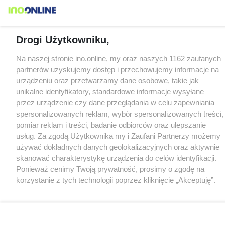
Drogi Użytkowniku,
Na naszej stronie ino.online, my oraz naszych 1162 zaufanych
partnerów uzyskujemy dostęp i przechowujemy informacje na
urządzeniu oraz przetwarzamy dane osobowe, takie jak
unikalne identyfikatory, standardowe informacje wysyłane
przez urządzenie czy dane przeglądania w celu zapewniania
spersonalizowanych reklam, wybór spersonalizowanych treści,
pomiar reklam i treści, badanie odbiorców oraz ulepszanie
usług. Za zgodą Użytkownika my i Zaufani Partnerzy możemy
używać dokładnych danych geolokalizacyjnych oraz aktywnie
skanować charakterystykę urządzenia do celów identyfikacji.
Ponieważ cenimy Twoją prywatność, prosimy o zgodę na
korzystanie z tych technologii poprzez kliknięcie „Akceptuję”.
Zgoda jest dobrowolna i zawsze możesz ją zmienić/wycofać
klikając przycisk ustawień prywatności znajdujący się w lewym
dolnym rogu strony
. Niektóre rodzaje przetwarzania danych
nie wymagają zgody użytkownika, ale masz prawo sprzeciwić