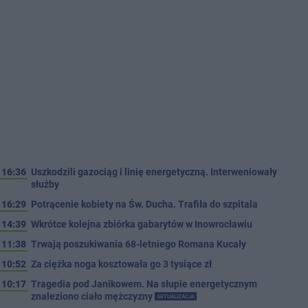
16:36
Uszkodzili gazociąg i linię energetyczną. Interweniowały
służby
16:29
Potrącenie kobiety na Św. Ducha. Trafiła do szpitala
14:39
Wkrótce kolejna zbiórka gabarytów w Inowrocławiu
11:38
Trwają poszukiwania 68-letniego Romana Kucały
10:52
Za ciężka noga kosztowała go 3 tysiące zł
10:17
Tragedia pod Janikowem. Na słupie energetycznym
znaleziono ciało mężczyzny
AKTUALIZACJA