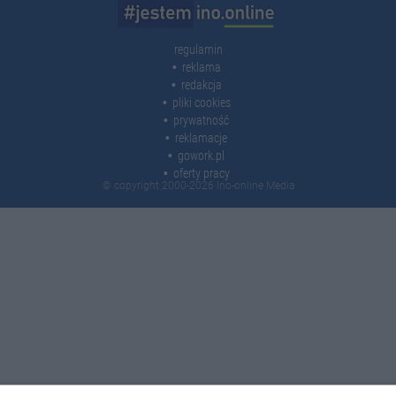
regulamin
reklama
redakcja
pliki cookies
prywatność
reklamacje
gowork.pl
oferty pracy
© copyright 2000-2026 Ino-online Media