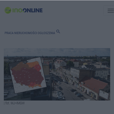
men
search
PRACA
NIERUCHOMOŚCI
OGŁOSZENIA
| fot. MJ>IMGW