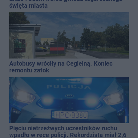
święta miasta
Autobusy wróciły na Cegielną. Koniec
remontu zatok
Pięciu nietrzeźwych uczestników ruchu
wpadło w ręce policji. Rekordzista miał 2,6