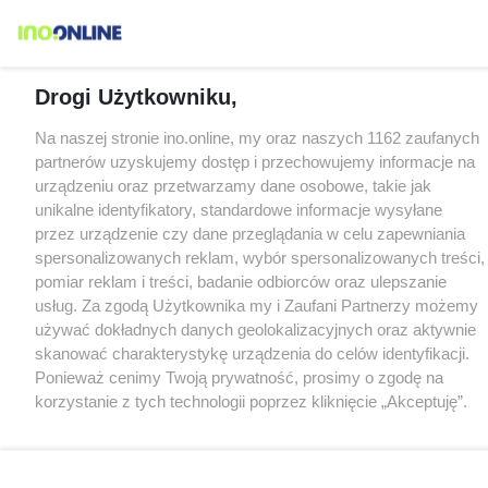
Drogi Użytkowniku,
Na naszej stronie ino.online, my oraz naszych 1162 zaufanych
partnerów uzyskujemy dostęp i przechowujemy informacje na
urządzeniu oraz przetwarzamy dane osobowe, takie jak
unikalne identyfikatory, standardowe informacje wysyłane
przez urządzenie czy dane przeglądania w celu zapewniania
spersonalizowanych reklam, wybór spersonalizowanych treści,
pomiar reklam i treści, badanie odbiorców oraz ulepszanie
usług. Za zgodą Użytkownika my i Zaufani Partnerzy możemy
używać dokładnych danych geolokalizacyjnych oraz aktywnie
skanować charakterystykę urządzenia do celów identyfikacji.
Ponieważ cenimy Twoją prywatność, prosimy o zgodę na
korzystanie z tych technologii poprzez kliknięcie „Akceptuję”.
Zgoda jest dobrowolna i zawsze możesz ją zmienić/wycofać
klikając przycisk ustawień prywatności znajdujący się w lewym
dolnym rogu strony
. Niektóre rodzaje przetwarzania danych