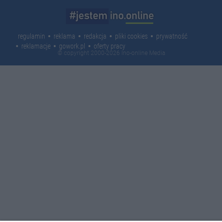
regulamin
reklama
redakcja
pliki cookies
prywatność
reklamacje
gowork.pl
oferty pracy
© copyright 2000-2026 Ino-online Media