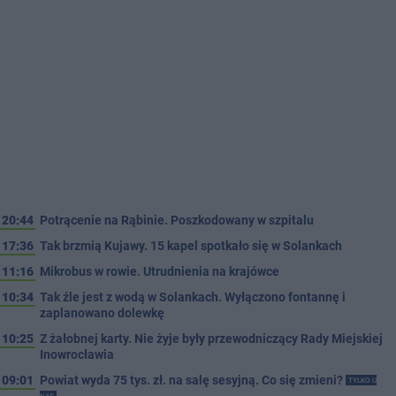
20:44
Potrącenie na Rąbinie. Poszkodowany w szpitalu
17:36
Tak brzmią Kujawy. 15 kapel spotkało się w Solankach
11:16
Mikrobus w rowie. Utrudnienia na krajówce
10:34
Tak źle jest z wodą w Solankach. Wyłączono fontannę i
zaplanowano dolewkę
10:25
Z żałobnej karty. Nie żyje były przewodniczący Rady Miejskiej
Inowrocławia
09:01
Powiat wyda 75 tys. zł. na salę sesyjną. Co się zmieni?
TYLKO U