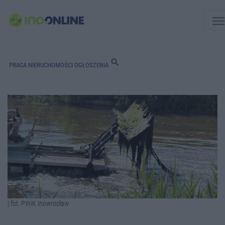
men
search
PRACA
NIERUCHOMOŚCI
OGŁOSZENIA
| fot. PWiK Inowrocław