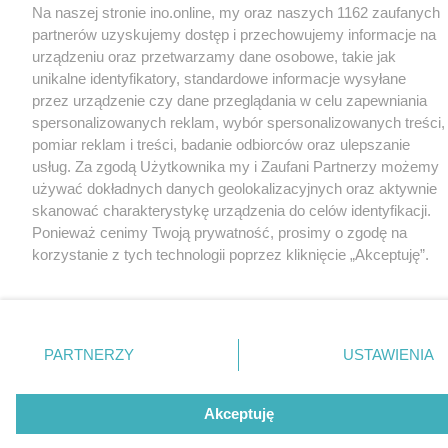
Na naszej stronie ino.online, my oraz naszych 1162 zaufanych
partnerów uzyskujemy dostęp i przechowujemy informacje na
urządzeniu oraz przetwarzamy dane osobowe, takie jak
unikalne identyfikatory, standardowe informacje wysyłane
przez urządzenie czy dane przeglądania w celu zapewniania
spersonalizowanych reklam, wybór spersonalizowanych treści,
pomiar reklam i treści, badanie odbiorców oraz ulepszanie
usług. Za zgodą Użytkownika my i Zaufani Partnerzy możemy
używać dokładnych danych geolokalizacyjnych oraz aktywnie
skanować charakterystykę urządzenia do celów identyfikacji.
Ponieważ cenimy Twoją prywatność, prosimy o zgodę na
korzystanie z tych technologii poprzez kliknięcie „Akceptuję”.
Zgoda jest dobrowolna i zawsze możesz ją zmienić/wycofać
klikając przycisk ustawień prywatności znajdujący się w lewym
dolnym rogu strony
. Niektóre rodzaje przetwarzania danych
nie wymagają zgody użytkownika, ale masz prawo sprzeciwić
PARTNERZY
USTAWIENIA
się takiemu przetwarzaniu. Preferencje będą miały
zastosowania tylko na tej witrynie.
Akceptuję
Zapoznaj się z poniższymi informacjami, abyś mógł świadomie
i komfortowo korzystać z naszych serwisów internetowych.