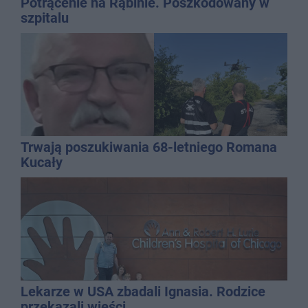
Potrącenie na Rąbinie. Poszkodowany w
szpitalu
Trwają poszukiwania 68-letniego Romana
Kucały
Lekarze w USA zbadali Ignasia. Rodzice
przekazali wieści