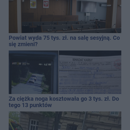
Powiat wyda 75 tys. zł. na salę sesyjną. Co
się zmieni?
Za ciężka noga kosztowała go 3 tys. zł. Do
tego 13 punktów