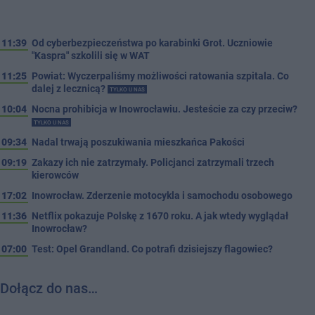
11:39
Od cyberbezpieczeństwa po karabinki Grot. Uczniowie
"Kaspra" szkolili się w WAT
11:25
Powiat: Wyczerpaliśmy możliwości ratowania szpitala. Co
dalej z lecznicą?
TYLKO U NAS
10:04
Nocna prohibicja w Inowrocławiu. Jesteście za czy przeciw?
TYLKO U NAS
09:34
Nadal trwają poszukiwania mieszkańca Pakości
09:19
Zakazy ich nie zatrzymały. Policjanci zatrzymali trzech
kierowców
17:02
Inowrocław. Zderzenie motocykla i samochodu osobowego
11:36
Netflix pokazuje Polskę z 1670 roku. A jak wtedy wyglądał
Inowrocław?
07:00
Test: Opel Grandland. Co potrafi dzisiejszy flagowiec?
Dołącz do nas…