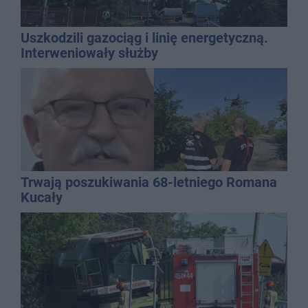
Uszkodzili gazociąg i linię energetyczną.
Interweniowały służby
Trwają poszukiwania 68-letniego Romana
Kucały