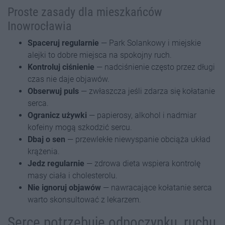
Proste zasady dla mieszkańców
Inowrocławia
Spaceruj regularnie
— Park Solankowy i miejskie
alejki to dobre miejsca na spokojny ruch.
Kontroluj ciśnienie
— nadciśnienie często przez długi
czas nie daje objawów.
Obserwuj puls
— zwłaszcza jeśli zdarza się kołatanie
serca.
Ogranicz używki
— papierosy, alkohol i nadmiar
kofeiny mogą szkodzić sercu.
Dbaj o sen
— przewlekłe niewyspanie obciąża układ
krążenia.
Jedz regularnie
— zdrowa dieta wspiera kontrolę
masy ciała i cholesterolu.
Nie ignoruj objawów
— nawracające kołatanie serca
warto skonsultować z lekarzem.
Serce potrzebuje odpoczynku, ruchu