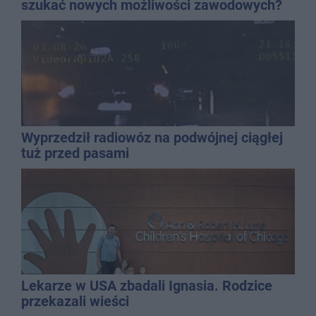
szukać nowych możliwości zawodowych?
Wyprzedził radiowóz na podwójnej ciągłej
tuż przed pasami
Lekarze w USA zbadali Ignasia. Rodzice
przekazali wieści