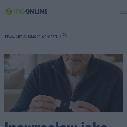
men
search
PRACA
NIERUCHOMOŚCI
OGŁOSZENIA